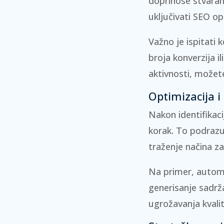
doprinose stvaran
uključivati
SEO op
Važno je ispitati 
broja konverzija il
aktivnosti, možete
Optimizacija i
Nakon identifikacij
korak. To podrazu
traženje načina z
Na primer, automa
generisanje sadrža
ugrožavanja kvalit