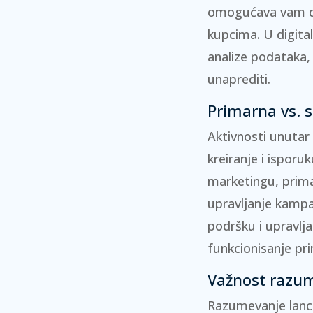
omogućava vam da 
kupcima. U digita
analize podataka
unaprediti.
Primarna vs. 
Aktivnosti unutar
kreiranje i ispor
marketingu, prim
upravljanje kam
podršku i upravlj
funkcionisanje pri
Važnost razum
Razumevanje lanc