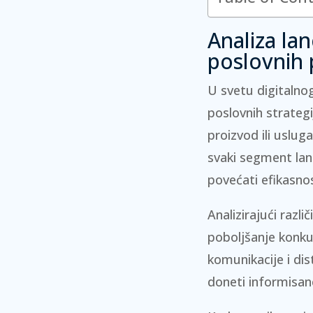
Analiza la
poslovnih 
U svetu digitalnog
poslovnih strate
proizvod ili uslug
svaki segment lan
povećati efikasnos
Analizirajući razl
poboljšanje konkur
komunikacije i di
doneti informisane