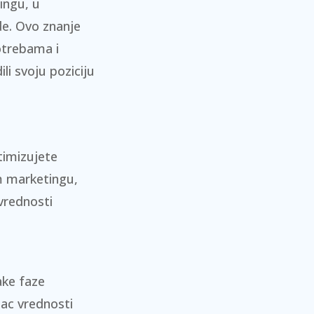
ingu, u
de. Ovo znanje
otrebama i
li svoju poziciju
timizujete
om marketingu,
vrednosti
vake faze
nac vrednosti