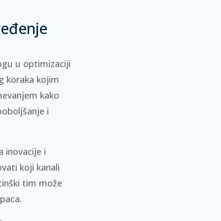
ređenje
ogu u optimizaciji
g koraka kojim
evanjem kako
oboljšanje i
 inovacije i
ati koji kanali
tinški tim može
upaca.