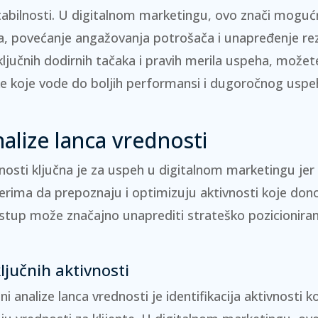
tabilnosti
. U digitalnom marketingu, ovo znači moguć
, povećanje angažovanja potrošača i unapređenje re
ključnih dodirnih tačaka i pravih merila uspeha, možet
ke koje vode do boljih performansi i dugoročnog usp
alize lanca vrednosti
dnosti ključna je za uspeh u digitalnom marketingu j
erima da prepoznaju i optimizuju aktivnosti koje don
istup može značajno unaprediti strateško pozicioniranj
ključnih aktivnosti
ni analize lanca vrednosti je identifikacija aktivnosti k