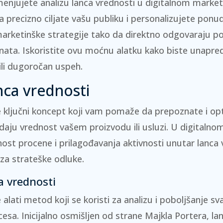
menjujete analizu lanca vrednosti u digitalnom market
 precizno ciljate vašu publiku i personalizujete ponu
arketinške strategije tako da direktno odgovaraju p
enata. Iskoristite ovu moćnu alatku kako biste unapredi
rili dugoročan uspeh.
ca vrednosti
e ključni koncept koji vam pomaže da prepoznate i op
odaju vrednost vašem proizvodu ili usluzi. U digitaln
nost procene i prilagođavanja aktivnosti unutar lanca 
 za strateške odluke.
ca vrednosti
e
alati metod
koji se koristi za analizu i poboljšanje s
sa. Inicijalno osmišljen od strane Majkla Portera, la