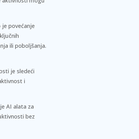
e aktivnosti mogu
o je povećanje
ključnih
a ili poboljšanja.
osti je sledeći
ktivnost i
nje
AI alata
za
uktivnosti bez