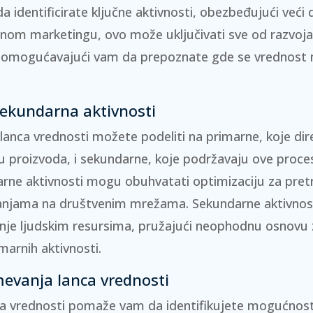
identificirate ključne aktivnosti, obezbeđujući veći 
lnom marketingu, ovo može uključivati sve od razvoja
, omogućavajući vam da prepoznate gde se vrednos
sekundarna aktivnosti
 lanca vrednosti možete podeliti na primarne, koje dir
uku proizvoda, i sekundarne, koje podržavaju ove proce
arne aktivnosti mogu obuhvatati
optimizaciju za pret
panjama na društvenim mrežama
. Sekundarne aktivnos
anje ljudskim resursima, pružajući neophodnu osnov
marnih aktivnosti.
evanja lanca vrednosti
a vrednosti pomaže vam da identifikujete mogućnost