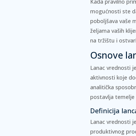
Kada pravilno pri
mogućnosti ste da
poboljšava vaše m
željama vaših klij
na tržištu i ostva
Osnove lan
Lanac vrednosti j
aktivnosti koje d
analitička sposob
postavlja temelje
Definicija lan
Lanac vrednosti j
produktivnog proce