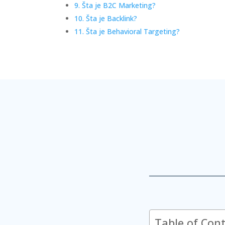
9. Šta je B2C Marketing?
10. Šta je Backlink?
11. Šta je Behavioral Targeting?
Table of Con