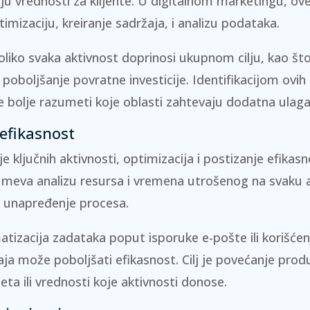
ju vrednosti za klijente. U digitalnom marketingu, ov
timizaciju
,
kreiranje sadržaja
, i
analizu podataka
.
koliko svaka aktivnost doprinosi ukupnom cilju, kao št
i poboljšanje povratne investicije. Identifikacijom ovih 
 bolje razumeti koje oblasti zahtevaju dodatna ulaganj
 efikasnost
e ključnih aktivnosti, optimizacija i postizanje efikasn
meva analizu resursa i vremena utrošenog na svaku a
a unapređenje procesa.
tizacija zadataka poput isporuke e-pošte ili korišće
ja može poboljšati efikasnost. Cilj je povećanje prod
eta ili vrednosti koje aktivnosti donose.