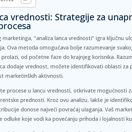
nca vrednosti: Strategije za unap
procesa
 marketinga, "analiza lanca vrednosti" igra ključnu ul
gija. Ova metoda omogućava bolje razumevanje svako
a prolazi, od početne faze do krajnjeg korisnika.
Razum
ca dodaje vrednost, možete identifikovati oblasti za p
t marketinških aktivnosti.
ičite procese u lancu vrednosti, otkrivate mogućnosti za
entske prednosti. Kroz ovu analizu, lakše je identifikov
stribucije donose najveći povraćaj ulaganja. Vaš marke
 odluke koje vodi ka povećanju prihoda i lojalnosti k