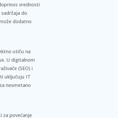
doprinos vrednosti
 sadržaja do
t može dodatno
ektno utiču na
se. U digitalnom
raživače (SEO)
i
ti uključuju IT
u za nesmetano
i za povećanje