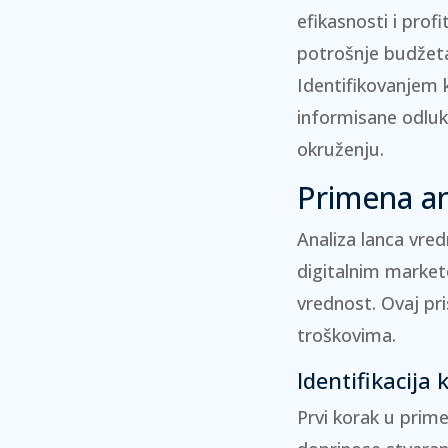
efikasnosti i profi
potrošnje budžeta
Identifikovanjem 
informisane odlu
okruženju.
Primena an
Analiza lanca vre
digitalnim market
vrednost. Ovaj pr
troškovima.
Identifikacija 
Prvi korak u prime