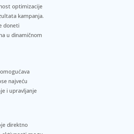
nost optimizacije
zultata kampanja.
e doneti
eha u dinamičnom
er omogućava
ose najveću
e i upravljanje
oje direktno