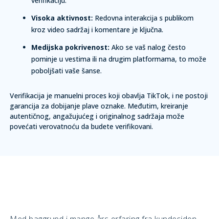
verifikaciju.
Visoka aktivnost:
Redovna interakcija s publikom
kroz video sadržaj i komentare je ključna.
Medijska pokrivenost:
Ako se vaš nalog često
pominje u vestima ili na drugim platformama, to može
poboljšati vaše šanse.
Verifikacija je manuelni proces koji obavlja TikTok, i ne postoji
garancija za dobijanje plave oznake. Međutim, kreiranje
autentičnog, angažujućeg i originalnog sadržaja može
povećati verovatnoću da budete verifikovani.