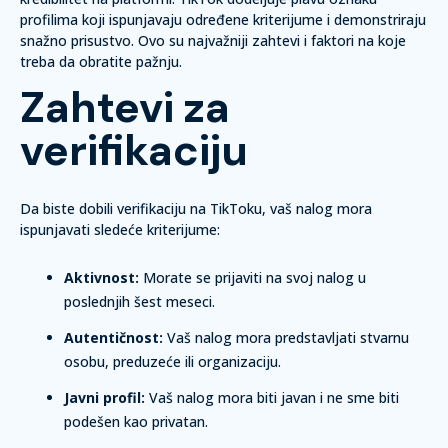
profilima koji ispunjavaju određene kriterijume i demonstriraju
snažno prisustvo. Ovo su najvažniji zahtevi i faktori na koje
treba da obratite pažnju.
Zahtevi za
verifikaciju
Da biste dobili verifikaciju na TikToku, vaš nalog mora
ispunjavati sledeće kriterijume:
Aktivnost:
Morate se prijaviti na svoj nalog u
poslednjih šest meseci.
Autentičnost:
Vaš nalog mora predstavljati stvarnu
osobu, preduzeće ili organizaciju.
Javni profil:
Vaš nalog mora biti javan i ne sme biti
podešen kao privatan.