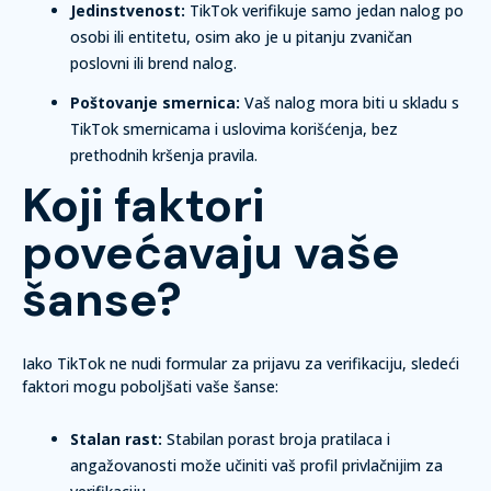
Jedinstvenost:
TikTok verifikuje samo jedan nalog po
osobi ili entitetu, osim ako je u pitanju zvaničan
poslovni ili brend nalog.
Poštovanje smernica:
Vaš nalog mora biti u skladu s
TikTok smernicama i uslovima korišćenja, bez
prethodnih kršenja pravila.
Koji faktori
povećavaju vaše
šanse?
Iako TikTok ne nudi formular za prijavu za verifikaciju, sledeći
faktori mogu poboljšati vaše šanse:
Stalan rast:
Stabilan porast broja pratilaca i
angažovanosti može učiniti vaš profil privlačnijim za