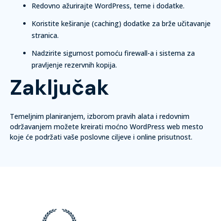
Redovno ažurirajte WordPress, teme i dodatke.
Koristite keširanje (caching) dodatke za brže učitavanje
stranica.
Nadzirite sigurnost pomoću firewall-a i sistema za
pravljenje rezervnih kopija.
Zaključak
Temeljnim planiranjem, izborom pravih alata i redovnim
održavanjem možete kreirati moćno WordPress web mesto
koje će podržati vaše poslovne ciljeve i online prisutnost.