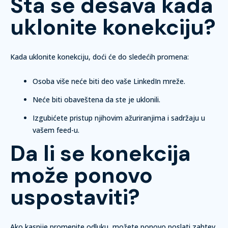
Šta se dešava kada
uklonite konekciju?
Kada uklonite konekciju, doći će do sledećih promena:
Osoba više neće biti deo vaše LinkedIn mreže.
Neće biti obaveštena da ste je uklonili.
Izgubićete pristup njihovim ažuriranjima i sadržaju u
vašem feed-u.
Da li se konekcija
može ponovo
uspostaviti?
Ako kasnije promenite odluku, možete ponovo poslati zahtev