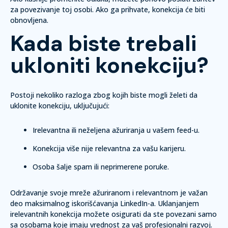
za povezivanje toj osobi. Ako ga prihvate, konekcija će biti
obnovljena.
Kada biste trebali
ukloniti konekciju?
Postoji nekoliko razloga zbog kojih biste mogli želeti da
uklonite konekciju, uključujući:
Irelevantna ili neželjena ažuriranja u vašem feed-u.
Konekcija više nije relevantna za vašu karijeru.
Osoba šalje spam ili neprimerene poruke.
Održavanje svoje mreže ažuriranom i relevantnom je važan
deo maksimalnog iskorišćavanja LinkedIn-a. Uklanjanjem
irelevantnih konekcija možete osigurati da ste povezani samo
sa osobama koje imaju vrednost za vaš profesionalni razvoj.