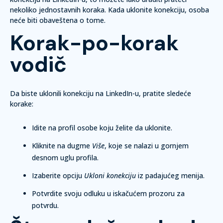
nekoliko jednostavnih koraka. Kada uklonite konekciju, osoba
neće biti obaveštena o tome.
Korak-po-korak
vodič
Da biste uklonili konekciju na LinkedIn-u, pratite sledeće
korake:
Idite na profil osobe koju želite da uklonite.
Kliknite na dugme
Više
, koje se nalazi u gornjem
desnom uglu profila.
Izaberite opciju
Ukloni konekciju
iz padajućeg menija.
Potvrdite svoju odluku u iskačućem prozoru za
potvrdu.