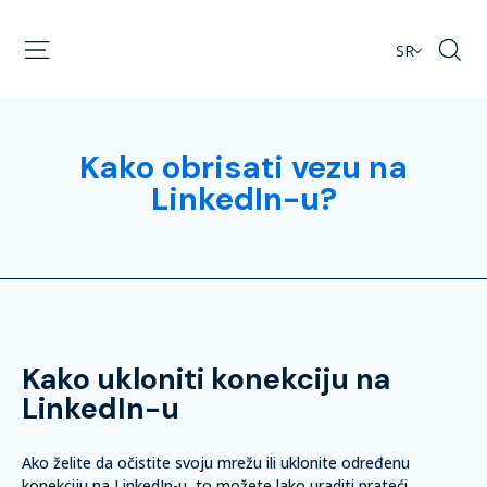
SR
Kako obrisati vezu na
LinkedIn-u?
Kako ukloniti konekciju na
LinkedIn-u
Ako želite da očistite svoju mrežu ili uklonite određenu
konekciju na LinkedIn-u, to možete lako uraditi prateći