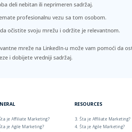
ba deli nebitan ili neprimeren sadržaj.
nemate profesionalnu vezu sa tom osobom.
 da očistite svoju mrežu i održite je relevantnom.
evantne mreže na LinkedIn-u može vam pomoći da ost
ze i dobijete vredniji sadržaj.
NERAL
RESOURCES
Šta je Affiliate Marketing?
3. Šta je Affiliate Marketing?
Šta je Agile Marketing?
4. Šta je Agile Marketing?