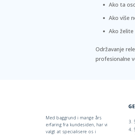
Ako ta oso
Ako više 
Ako želite
Održavanje rel
profesionalne ve
GE
Med baggrund i mange års
3. 
erfaring fra kundesiden, har vi
4. 
valgt at specialisere os i