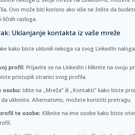
ila. Ovo može biti korisno ako više ne želite da budet
i ličnih razloga.
ak: Uklanjanje kontakta iz vaše mreže
ake kako biste uklonili nekoga sa svog LinkedIn naloga
voj profil:
Prijavite se na LinkedIn i kliknite na svoju pro
ste pristupili stranici svog profila.
e osobu:
Idite na „Mreža” ili „Kontakti” kako biste pr
e da uklonite. Alternativno, možete koristiti pretragu.
profil te osobe:
Kliknite na ime osobe kako biste otvor
ofil.