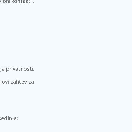
kloni kontakt”.
ja privatnosti.
novi zahtev za
kedIn-a: