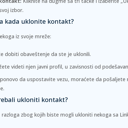
kontakt:
Kliknite na dugme sa tri tačke i izaberite „U
svoj izbor.
a kada uklonite kontakt?
ekoga iz svoje mreže:
 dobiti obaveštenje da ste je uklonili.
žete videti njen javni profil, u zavisnosti od podešavan
 ponovo da uspostavite vezu, moraćete da pošaljete 
e.
rebali ukloniti kontakt?
o razloga zbog kojih biste mogli ukloniti nekoga sa Lin