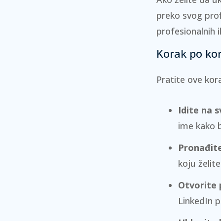
preko svog prof
profesionalnih il
Korak po kor
Pratite ove kor
Idite na s
ime kako bi
Pronađit
koju želit
Otvorite 
LinkedIn pr