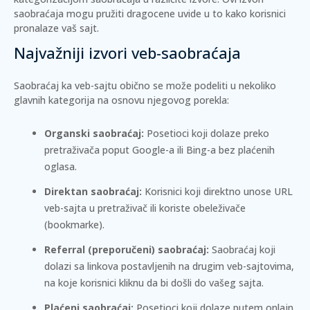
saobraćaja mogu pružiti dragocene uvide u to kako korisnici
pronalaze vaš sajt.
Najvažniji izvori veb-saobraćaja
Saobraćaj ka veb-sajtu obično se može podeliti u nekoliko
glavnih kategorija na osnovu njegovog porekla:
Organski saobraćaj:
Posetioci koji dolaze preko
pretraživača poput Google-a ili Bing-a bez plaćenih
oglasa.
Direktan saobraćaj:
Korisnici koji direktno unose URL
veb-sajta u pretraživač ili koriste obeleživače
(bookmarke).
Referral (preporučeni) saobraćaj:
Saobraćaj koji
dolazi sa linkova postavljenih na drugim veb-sajtovima,
na koje korisnici kliknu da bi došli do vašeg sajta.
Plaćeni saobraćaj:
Posetioci koji dolaze putem onlajn