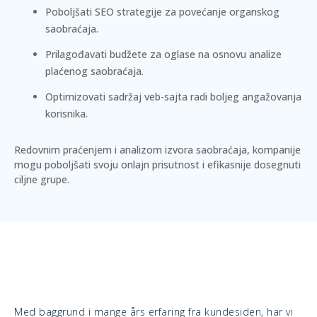
Poboljšati SEO strategije za povećanje organskog
saobraćaja.
Prilagođavati budžete za oglase na osnovu analize
plaćenog saobraćaja.
Optimizovati sadržaj veb-sajta radi boljeg angažovanja
korisnika.
Redovnim praćenjem i analizom izvora saobraćaja, kompanije
mogu poboljšati svoju onlajn prisutnost i efikasnije dosegnuti
ciljne grupe.
Med baggrund i mange års erfaring fra kundesiden, har vi