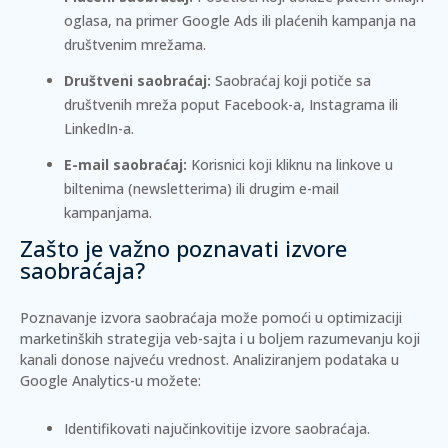
oglasa, na primer Google Ads ili plaćenih kampanja na
društvenim mrežama.
Društveni saobraćaj:
Saobraćaj koji potiče sa
društvenih mreža poput Facebook-a, Instagrama ili
LinkedIn-a.
E-mail saobraćaj:
Korisnici koji kliknu na linkove u
biltenima (newsletterima) ili drugim e-mail
kampanjama.
Zašto je važno poznavati izvore
saobraćaja?
Poznavanje izvora saobraćaja može pomoći u optimizaciji
marketinških strategija veb-sajta i u boljem razumevanju koji
kanali donose najveću vrednost. Analiziranjem podataka u
Google Analytics-u možete:
Identifikovati najučinkovitije izvore saobraćaja.