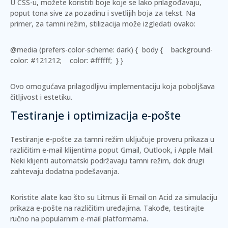
U CSS-u, možete koristiti boje koje se lako prilagođavaju,
poput tona sive za pozadinu i svetlijih boja za tekst. Na
primer, za tamni režim, stilizacija može izgledati ovako:
@media (prefers-color-scheme: dark) { body { background-
color: #121212; color: #ffffff; } }
Ovo omogućava prilagodljivu implementaciju koja poboljšava
čitljivost i estetiku.
Testiranje i optimizacija e-pošte
Testiranje e-pošte za tamni režim uključuje proveru prikaza u
različitim e-mail klijentima poput
Gmail
,
Outlook
, i
Apple Mail
.
Neki klijenti automatski podržavaju tamni režim, dok drugi
zahtevaju dodatna podešavanja.
Koristite alate kao što su
Litmus
ili
Email on Acid
za simulaciju
prikaza e-pošte na različitim uređajima. Takođe, testirajte
ručno na popularnim e-mail platformama.