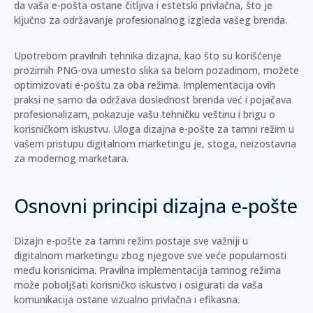
da vaša e-pošta ostane čitljiva i estetski privlačna, što je
ključno za održavanje profesionalnog izgleda vašeg brenda.
Upotrebom pravilnih tehnika dizajna, kao što su korišćenje
prozirnih PNG-ova umesto slika sa belom pozadinom, možete
optimizovati e-poštu za oba režima. Implementacija ovih
praksi ne samo da održava doslednost brenda već i pojačava
profesionalizam, pokazuje vašu tehničku veštinu i brigu o
korisničkom iskustvu. Uloga dizajna e-pošte za tamni režim u
vašem pristupu digitalnom marketingu je, stoga, neizostavna
za modernog marketara.
Osnovni principi dizajna e-pošte
Dizajn e-pošte za tamni režim postaje sve važniji u
digitalnom marketingu zbog njegove sve veće popularnosti
među korisnicima. Pravilna implementacija tamnog režima
može poboljšati korisničko iskustvo i osigurati da vaša
komunikacija ostane vizualno privlačna i efikasna.