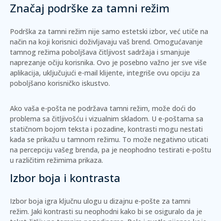
Značaj podrške za tamni režim
Podrška za tamni režim nije samo estetski izbor, već utiče na
način na koji korisnici doživljavaju vaš brend. Omogućavanje
tamnog režima poboljšava čitljivost sadržaja i smanjuje
naprezanje očiju korisnika. Ovo je posebno važno jer sve više
aplikacija, uključujući e-mail klijente, integriše ovu opciju za
poboljšano korisničko iskustvo.
Ako vaša e-pošta ne podržava tamni režim, može doći do
problema sa čitljivošću i vizualnim skladom. U e-poštama sa
statičnom bojom teksta i pozadine, kontrasti mogu nestati
kada se prikažu u tamnom režimu. To može negativno uticati
na percepciju vašeg brenda, pa je neophodno testirati e-poštu
u različitim režimima prikaza.
Izbor boja i kontrasta
Izbor boja igra ključnu ulogu u dizajnu e-pošte za tamni
režim. Jaki kontrasti su neophodni kako bi se osiguralo da je