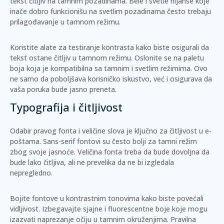
tekst čitljiv na tamnim pozadinama.
Bele
i svetle nijanse koje
inače dobro funkcionišu na svetlim pozadinama često trebaju
prilagođavanje u tamnom režimu.
Koristite alate za testiranje kontrasta kako biste osigurali da
tekst ostane čitljiv u tamnom režimu. Oslonite se na paletu
boja koja je kompatibilna sa tamnim i svetlim režimima. Ovo
ne samo da poboljšava korisničko iskustvo, već i osigurava da
vaša poruka bude jasno preneta.
Typografija i čitljivost
Odabir pravog fonta i veličine slova je ključno za čitljivost u e-
poštama. Sans-serif fontovi su često bolji za tamni režim
zbog svoje jasnoće. Veličina fonta treba da bude dovoljna da
bude lako čitljiva, ali ne prevelika da ne bi izgledala
nepregledno.
Bojite fontove u kontrastnim tonovima kako biste povećali
vidljivost. Izbegavajte sjajne i fluorescentne boje koje mogu
izazvati naprezanje očiju u tamnim okruženjima. Pravilna