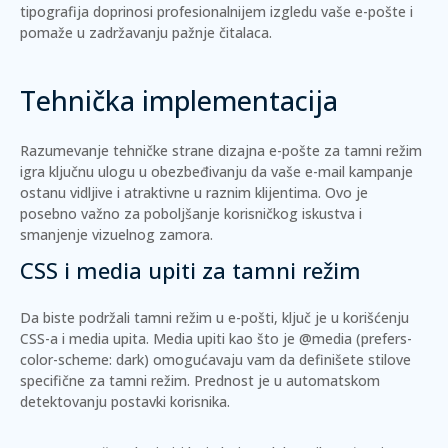
tipografija doprinosi profesionalnijem izgledu vaše e-pošte i
pomaže u zadržavanju pažnje čitalaca.
Tehnička implementacija
Razumevanje tehničke strane dizajna e-pošte za tamni režim
igra ključnu ulogu u obezbeđivanju da vaše e-mail kampanje
ostanu vidljive i atraktivne u raznim klijentima. Ovo je
posebno važno za poboljšanje korisničkog iskustva i
smanjenje vizuelnog zamora.
CSS i media upiti za tamni režim
Da biste podržali tamni režim u e-pošti, ključ je u korišćenju
CSS-a i media upita.
Media upiti
kao što je @media (prefers-
color-scheme: dark) omogućavaju vam da definišete stilove
specifične za tamni režim. Prednost je u automatskom
detektovanju postavki korisnika.