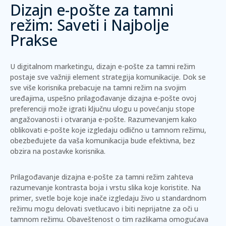
Dizajn e-pošte za tamni
režim: Saveti i Najbolje
Prakse
U digitalnom marketingu, dizajn e-pošte za tamni režim
postaje sve važniji element strategija komunikacije. Dok se
sve više korisnika prebacuje na tamni režim na svojim
uređajima, uspešno prilagođavanje dizajna e-pošte ovoj
preferenciji može igrati ključnu ulogu u povećanju stope
angažovanosti i otvaranja e-pošte.
Razumevanjem kako
oblikovati e-pošte koje izgledaju odlično u tamnom režimu,
obezbeđujete da vaša komunikacija bude efektivna, bez
obzira na postavke korisnika.
Prilagođavanje dizajna e-pošte za tamni režim zahteva
razumevanje kontrasta boja i vrstu slika koje koristite. Na
primer, svetle boje koje inače izgledaju živo u standardnom
režimu mogu delovati svetlucavo i biti neprijatne za oči u
tamnom režimu. Obaveštenost o tim razlikama omogućava