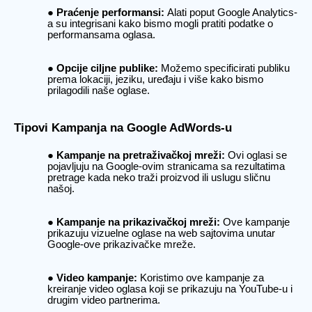
Praćenje performansi:
Alati poput Google Analytics-
a su integrisani kako bismo mogli pratiti podatke o
performansama oglasa.
Opcije ciljne publike:
Možemo specificirati publiku
prema lokaciji, jeziku, uređaju i više kako bismo
prilagodili naše oglase.
Tipovi Kampanja na Google AdWords-u
Kampanje na pretraživačkoj mreži:
Ovi oglasi se
pojavljuju na Google-ovim stranicama sa rezultatima
pretrage kada neko traži proizvod ili uslugu sličnu
našoj.
Kampanje na prikazivačkoj mreži:
Ove kampanje
prikazuju vizuelne oglase na web sajtovima unutar
Google-ove prikazivačke mreže.
Video kampanje:
Koristimo ove kampanje za
kreiranje video oglasa koji se prikazuju na YouTube-u i
drugim video partnerima.