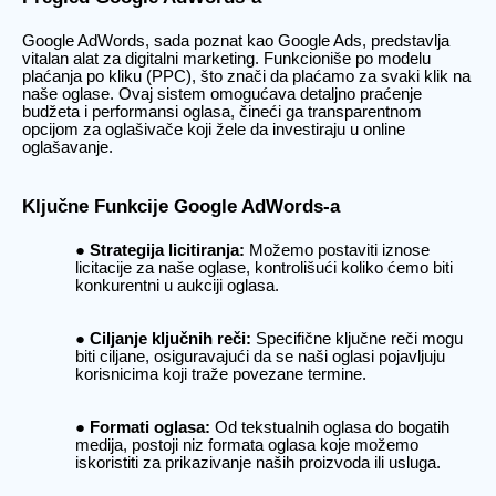
Google AdWords, sada poznat kao Google Ads, predstavlja
vitalan alat za digitalni marketing. Funkcioniše po modelu
plaćanja po kliku (PPC), što znači da plaćamo za svaki klik na
naše oglase. Ovaj sistem omogućava detaljno praćenje
budžeta i performansi oglasa, čineći ga transparentnom
opcijom za oglašivače koji žele da investiraju u online
oglašavanje.
Ključne Funkcije Google AdWords-a
Strategija licitiranja:
Možemo postaviti iznose
licitacije za naše oglase, kontrolišući koliko ćemo biti
konkurentni u aukciji oglasa.
Ciljanje ključnih reči:
Specifične ključne reči mogu
biti ciljane, osiguravajući da se naši oglasi pojavljuju
korisnicima koji traže povezane termine.
Formati oglasa:
Od tekstualnih oglasa do bogatih
medija, postoji niz formata oglasa koje možemo
iskoristiti za prikazivanje naših proizvoda ili usluga.