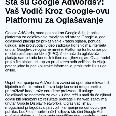
Šta su Google AdWords?:
Vaš Vodič Kroz Google-ovu
Platformu za Oglašavanje
Google AdWords, sada poznat kao Google Ads, je online
platforma za oglašavanje razvijena od strane Google-a, gde
oglašivači plaćaju za prikazivanje kratkih oglasa, ponuda
usluga, liste proizvoda i video sadržaja korisnicima interneta
unutar Google-ove oglasne mreže. Platforma funkcioniše po
modelu plaćanja po kliku (PPC), što znači da oglašivači
plaćaju samo kada korisnik klikne na njihov oglas. Ovaj model
pruža fleksibilan pristup za preduzeća svih veličina da ciljaju
potencijalne kupce koji traže informacije, proizvode ili usluge
online.
Uspeh kampanje na AdWords-u zavisi od upotrebe relevantnih
ključnih reči – termina ili fraza koje korisnici mogu uneti u
pretraživač kada traže određene proizvode ili usluge.
Oglašivači se nadmeću za ove ključne reči u nadi da će njihovi
oglasi biti prikazani uz rezultate pretrage ili na web sajtovima
unutar Google Display Network-a. Oglašivači imaju
mogućnost prilagođavanja svojih kampanja na osnovu ciljne
publike, budžeta i marketinških ciljeva, što čini Google Ads
moćnim alatom za dosezanje specifične demografske grupe.