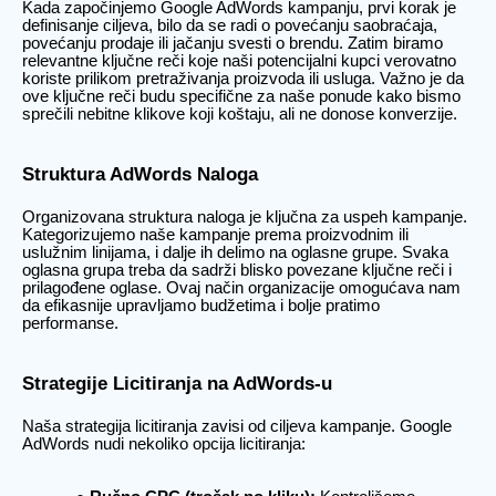
Kada započinjemo Google AdWords kampanju, prvi korak je
definisanje ciljeva, bilo da se radi o povećanju saobraćaja,
povećanju prodaje ili jačanju svesti o brendu. Zatim biramo
relevantne ključne reči koje naši potencijalni kupci verovatno
koriste prilikom pretraživanja proizvoda ili usluga. Važno je da
ove ključne reči budu specifične za naše ponude kako bismo
sprečili nebitne klikove koji koštaju, ali ne donose konverzije.
Struktura AdWords Naloga
Organizovana struktura naloga je ključna za uspeh kampanje.
Kategorizujemo naše kampanje prema proizvodnim ili
uslužnim linijama, i dalje ih delimo na oglasne grupe. Svaka
oglasna grupa treba da sadrži blisko povezane ključne reči i
prilagođene oglase. Ovaj način organizacije omogućava nam
da efikasnije upravljamo budžetima i bolje pratimo
performanse.
Strategije Licitiranja na AdWords-u
Naša strategija licitiranja zavisi od ciljeva kampanje. Google
AdWords nudi nekoliko opcija licitiranja: