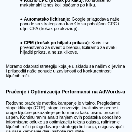
Ručno CPC (trošak po kliku):
Kontrolišemo
maksimalni iznos koji plaćamo po kliku.
Automatsko licitiranje:
Google prilagođava naše
ponude sa strategijama kao što su poboljšani CPC i
ciljni CPA (trošak po akviziciji).
CPM (trošak po hiljadu prikaza):
Koristi se
prvenstveno za svest o brendu, licitiramo za svaki
hiljaditi prikaz, a ne za klikove.
Moramo odabrati strategiju koja je u skladu sa našim ciljevima
i prilagoditi naše ponude u zavisnosti od konkurentnosti
ključnih reči.
Praćenje i Optimizacija Performansi na AdWords-u
Redovno praćenje metrika kampanje je vitalno. Pregledamo
stope klikanja (CTR), stope konverzije, kvalitativne ocene i
druge ključne pokazatelje performansi kako bismo procenili
uspeh. Kontinuiranim analiziranjem ovih podataka donosimo
informisane odluke za optimizaciju teksta oglasa, rafiniranje
ključnih reči i prilagođavanje strategija licitiranja, osiguravajući
da naše kampanje daju najbolje rezultate.