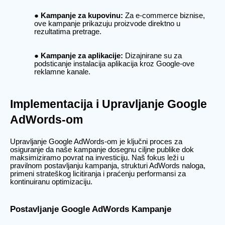
Kampanje za kupovinu:
Za e-commerce biznise,
ove kampanje prikazuju proizvode direktno u
rezultatima pretrage.
Kampanje za aplikacije:
Dizajnirane su za
podsticanje instalacija aplikacija kroz Google-ove
reklamne kanale.
Implementacija i Upravljanje Google
AdWords-om
Upravljanje Google AdWords-om je ključni proces za
osiguranje da naše kampanje dosegnu ciljne publike dok
maksimiziramo povrat na investiciju. Naš fokus leži u
pravilnom postavljanju kampanja, strukturi AdWords naloga,
primeni strateškog licitiranja i praćenju performansi za
kontinuiranu optimizaciju.
Postavljanje Google AdWords Kampanje