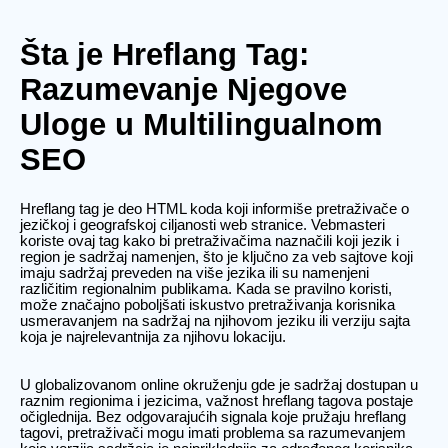
Šta je Hreflang Tag:
Razumevanje Njegove
Uloge u Multilingualnom
SEO
Hreflang tag je deo HTML koda koji informiše pretraživače o
jezičkoj i geografskoj ciljanosti web stranice. Vebmasteri
koriste ovaj tag kako bi pretraživačima naznačili koji jezik i
region je sadržaj namenjen, što je ključno za veb sajtove koji
imaju sadržaj preveden na više jezika ili su namenjeni
različitim regionalnim publikama. Kada se pravilno koristi,
može značajno poboljšati iskustvo pretraživanja korisnika
usmeravanjem na sadržaj na njihovom jeziku ili verziju sajta
koja je najrelevantnija za njihovu lokaciju.
U globalizovanom online okruženju gde je sadržaj dostupan u
raznim regionima i jezicima, važnost hreflang tagova postaje
očiglednija. Bez odgovarajućih signala koje pružaju hreflang
tagovi, pretraživači mogu imati problema sa razumevanjem