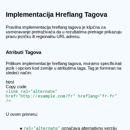
Implementacija Hreflang Tagova
Pravilna implementacija hreflang tagova je ključna za
usmeravanje pretraživača da u rezultatima pretrage prikazuju
pravu jezičku ili regionalnu URL adresu.
Atributi Tagova
Prilikom implementacije hreflang tagova, moramo specificirati
jezik i opcioni kod zemlje u atributima taga. Tag je formiran na
sledeći način:
html
Copy code
<link rel="alternate"
href="http://example.com/fr" hreflang="fr-fr"
/>
U ovom primeru:
rel="alternate"
označava alternativnu verziju