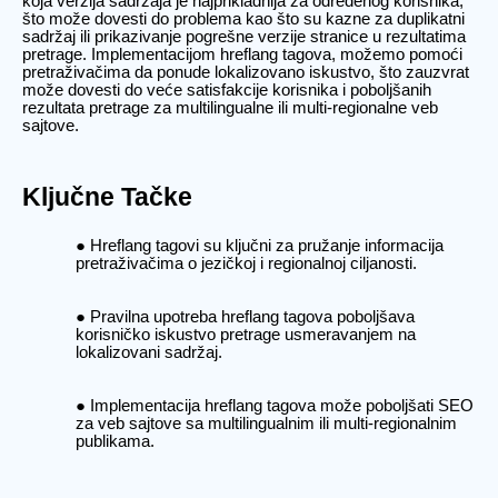
koja verzija sadržaja je najprikladnija za određenog korisnika,
što može dovesti do problema kao što su kazne za duplikatni
sadržaj ili prikazivanje pogrešne verzije stranice u rezultatima
pretrage. Implementacijom hreflang tagova, možemo pomoći
pretraživačima da ponude lokalizovano iskustvo, što zauzvrat
može dovesti do veće satisfakcije korisnika i poboljšanih
rezultata pretrage za multilingualne ili multi-regionalne veb
sajtove.
Ključne Tačke
Hreflang tagovi su ključni za pružanje informacija
pretraživačima o jezičkoj i regionalnoj ciljanosti.
Pravilna upotreba hreflang tagova poboljšava
korisničko iskustvo pretrage usmeravanjem na
lokalizovani sadržaj.
Implementacija hreflang tagova može poboljšati SEO
za veb sajtove sa multilingualnim ili multi-regionalnim
publikama.