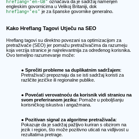
hreflang="en-GB"
označava da je sadržaj namenjen
engleskim govornicima u Velikoj Britaniji, dok
hreflang="es"
je za španske govornike generalno.
Kako Hreflang Tagovi Utječu na SEO
Hreflang tagovi su direktno povezani sa optimizacijom za
pretraživače (SEO) jer pomažu pretraživačima da razumeju
koja verzija stranice je najrelevantnija za određenog korisnika.
Ovo temeljno razumevanje može:
Sprečiti probleme sa duplikatnim sadržajem
:
Pretraživači prepoznaju da se isti sadržaj koristi za
različite jezičke ili regionalne publike.
Povećati verovatnoću da korisnik vidi stranicu na
svom preferiranom jeziku
: Pomaže u poboljšanju
korisničkog iskustva i angažmana.
Pozitivan signal za algoritme pretraživača
:
Pokazuje da je sadržaj pažljivo kuriran s obzirom na
jezik i region, što može pozitivno uticati na vidljivost u
rezultatima pretrage.