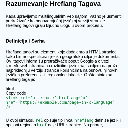
Razumevanje Hreflang Tagova
Kada upravljamo multilingualnim veb sajtom, važno je usmeriti
pretraživače ka odgovarajućoj jezičkoj verziji stranice.
Hreflang tagovi igraju ključnu ulogu u ovom procesu.
Definicija i Svrha
Hreflang tagovi su elementi koje dodajemo u HTML stranice
kako bismo specificirali jezik i geografsko ciljanje dokumenta.
Ovi tagovi informišu pretraživače poput Google-a o vezi
između web stranica na različitim jezicima, s ciljem da pruže
najprikladniju verziju stranice korisnicima na osnovu njihovih
jezičkih preferencija ili regionalne lokacije. Opšta sintaksa
hreflang taga je:
html
Copy code
<link rel="alternate" hreflang="x"
href="https://example.com/page-in-x-language"
/>
rel
hreflang
U ovoj sintaksi,
opisuje tip linka,
definiše jezik i
href
opcioni region, a
daje URL stranice. Na primer,