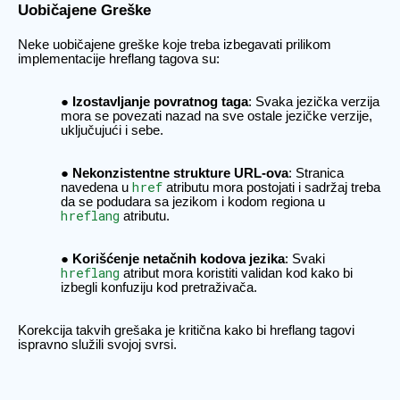
Uobičajene Greške
Neke uobičajene greške koje treba izbegavati prilikom
implementacije hreflang tagova su:
Izostavljanje povratnog taga
: Svaka jezička verzija
mora se povezati nazad na sve ostale jezičke verzije,
uključujući i sebe.
Nekonzistentne strukture URL-ova
: Stranica
href
navedena u
atributu mora postojati i sadržaj treba
da se podudara sa jezikom i kodom regiona u
hreflang
atributu.
Korišćenje netačnih kodova jezika
: Svaki
hreflang
atribut mora koristiti validan kod kako bi
izbegli konfuziju kod pretraživača.
Korekcija takvih grešaka je kritična kako bi hreflang tagovi
ispravno služili svojoj svrsi.