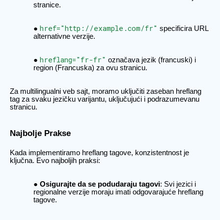
stranice.
href="http://example.com/fr"
specificira URL
alternativne verzije.
hreflang="fr-fr"
označava jezik (francuski) i
region (Francuska) za ovu stranicu.
Za multilingualni veb sajt, moramo uključiti zaseban hreflang
tag za svaku jezičku varijantu, uključujući i podrazumevanu
stranicu.
Najbolje Prakse
Kada implementiramo hreflang tagove, konzistentnost je
ključna. Evo najboljih praksi:
Osigurajte da se podudaraju tagovi
: Svi jezici i
regionalne verzije moraju imati odgovarajuće hreflang
tagove.