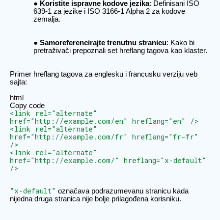
Koristite ispravne kodove jezika
: Definisani ISO
639-1 za jezike i ISO 3166-1 Alpha 2 za kodove
zemalja.
Samoreferencirajte trenutnu stranicu
: Kako bi
pretraživači prepoznali set hreflang tagova kao klaster.
Primer hreflang tagova za englesku i francusku verziju veb
sajta:
html
Copy code
<link rel="alternate"
href="http://example.com/en" hreflang="en" />
<link rel="alternate"
href="http://example.com/fr" hreflang="fr-fr"
/>
<link rel="alternate"
href="http://example.com/" hreflang="x-default"
/>
"x-default"
označava podrazumevanu stranicu kada
nijedna druga stranica nije bolje prilagođena korisniku.