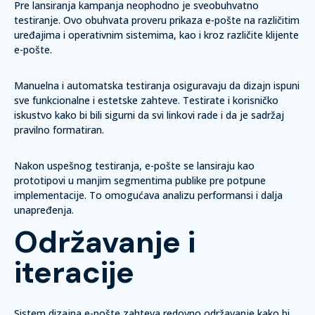
Pre lansiranja kampanja neophodno je sveobuhvatno
testiranje. Ovo obuhvata proveru prikaza e-pošte na različitim
uređajima i operativnim sistemima, kao i kroz različite klijente
e-pošte.
Manuelna i automatska testiranja osiguravaju da dizajn ispuni
sve funkcionalne i estetske zahteve. Testirate i korisničko
iskustvo kako bi bili sigurni da svi linkovi rade i da je sadržaj
pravilno formatiran.
Nakon uspešnog testiranja, e-pošte se lansiraju kao
prototipovi u manjim segmentima publike pre potpune
implementacije. To omogućava analizu performansi i dalja
unapređenja.
Održavanje i
iteracije
Sistem dizajna e-pošte zahteva redovno održavanje kako bi