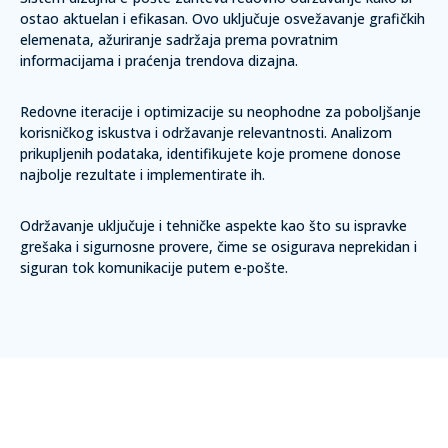
ostao aktuelan i efikasan. Ovo uključuje osvežavanje grafičkih
elemenata, ažuriranje sadržaja prema povratnim
informacijama i praćenja trendova dizajna.
Redovne iteracije i optimizacije su neophodne za poboljšanje
korisničkog iskustva i održavanje relevantnosti. Analizom
prikupljenih podataka, identifikujete koje promene donose
najbolje rezultate i implementirate ih.
Održavanje uključuje i tehničke aspekte kao što su ispravke
grešaka i sigurnosne provere, čime se osigurava neprekidan i
siguran tok komunikacije putem e-pošte.