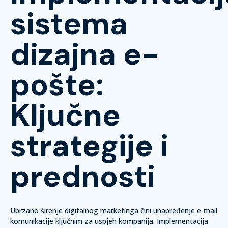
sistema
dizajna e-
pošte:
Ključne
strategije i
prednosti
Ubrzano širenje digitalnog marketinga čini unapređenje e-mail
komunikacije ključnim za uspjeh kompanija. Implementacija