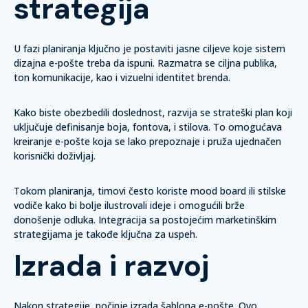
strategija
U fazi planiranja ključno je postaviti jasne ciljeve koje sistem
dizajna e-pošte treba da ispuni. Razmatra se ciljna publika,
ton komunikacije, kao i vizuelni identitet brenda.
Kako biste obezbedili doslednost, razvija se strateški plan koji
uključuje definisanje boja, fontova, i stilova. To omogućava
kreiranje e-pošte koja se lako prepoznaje i pruža ujednačen
korisnički doživljaj.
Tokom planiranja, timovi često koriste
mood board
ili
stilske
vodiče
kako bi bolje ilustrovali ideje i omogućili brže
donošenje odluka. Integracija sa postojećim marketinškim
strategijama je takođe ključna za uspeh.
Izrada i razvoj
Nakon strategije, počinje izrada šablona e-pošte. Ovo