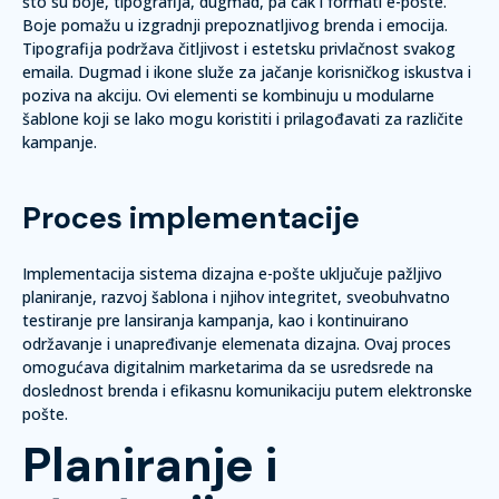
što su boje, tipografija, dugmad, pa čak i formati e-pošte.
Boje
pomažu u izgradnji prepoznatljivog brenda i emocija.
Tipografija
podržava čitljivost i estetsku privlačnost svakog
emaila.
Dugmad i ikone
služe za jačanje korisničkog iskustva i
poziva na akciju. Ovi elementi se kombinuju u modularne
šablone koji se lako mogu koristiti i prilagođavati za različite
kampanje.
Proces implementacije
Implementacija sistema dizajna e-pošte uključuje pažljivo
planiranje, razvoj šablona i njihov integritet, sveobuhvatno
testiranje pre lansiranja kampanja, kao i kontinuirano
održavanje i unapređivanje elemenata dizajna. Ovaj proces
omogućava digitalnim marketarima da se usredsrede na
doslednost brenda i efikasnu komunikaciju putem elektronske
pošte.
Planiranje i