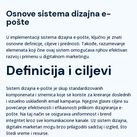
Osnove sistema dizajna e-
pošte
U implementaciji sistema dizajna e-pošte, ključno je znati
osnovne definicije, ciljeve i prednosti. Takođe, razumevanje
elemenata koji čine ovaj sistem omogućava njihov efektivan
razvoj i primenu u digitalnom marketingu.
Definicija i ciljevi
Sistem dizajna e-pošte je skup standardizovanih
komponenata i smernica koje se koriste za kreiranje doslednih
i vizuelno usklađenih email kampanja. Njegovi glavni ciljevi su
povećanje efektivnosti i efikasnosti prilikom dizajniranja e-
pošte. Na taj način se osigurava uniformnost i brend
integritet kroz sve komunikacione kanale. Uz sistem dizajna,
digitalni marketari mogu brzo prilagoditi sadržaj i izgled, što
štedi vreme i resurse.