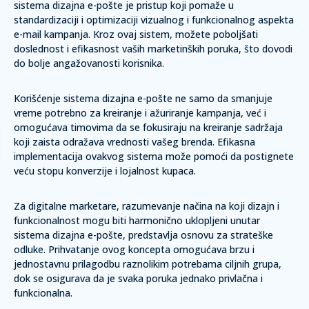
sistema dizajna e-pošte je pristup koji pomaže u
standardizaciji i optimizaciji vizualnog i funkcionalnog aspekta
e-mail kampanja.
Kroz ovaj sistem, možete poboljšati
doslednost i efikasnost vaših marketinških poruka, što dovodi
do bolje angažovanosti korisnika.
Korišćenje sistema dizajna e-pošte ne samo da smanjuje
vreme potrebno za kreiranje i ažuriranje kampanja, već i
omogućava timovima da se fokusiraju na kreiranje sadržaja
koji zaista odražava vrednosti vašeg brenda.
Efikasna
implementacija ovakvog sistema može pomoći da postignete
veću stopu konverzije i lojalnost kupaca.
Za digitalne marketare, razumevanje načina na koji dizajn i
funkcionalnost mogu biti harmonično uklopljeni unutar
sistema dizajna e-pošte, predstavlja osnovu za strateške
odluke. Prihvatanje ovog koncepta omogućava brzu i
jednostavnu prilagodbu raznolikim potrebama ciljnih grupa,
dok se osigurava da je svaka poruka jednako privlačna i
funkcionalna.