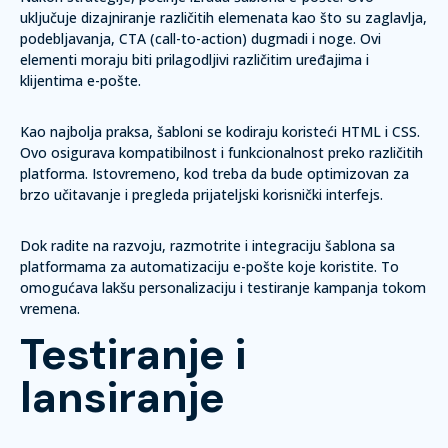
uključuje dizajniranje različitih elemenata kao što su zaglavlja,
podebljavanja, CTA (call-to-action) dugmadi i noge. Ovi
elementi moraju biti prilagodljivi različitim uređajima i
klijentima e-pošte.
Kao najbolja praksa, šabloni se kodiraju koristeći
HTML
i
CSS
.
Ovo osigurava kompatibilnost i funkcionalnost preko različitih
platforma. Istovremeno, kod treba da bude optimizovan za
brzo učitavanje i pregleda prijateljski korisnički interfejs.
Dok radite na razvoju, razmotrite i integraciju šablona sa
platformama za automatizaciju e-pošte koje koristite. To
omogućava lakšu personalizaciju i testiranje kampanja tokom
vremena.
Testiranje i
lansiranje