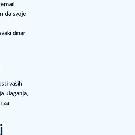
 email
m da svoje
vaki dinar
a
sti vaših
a ulaganja,
i za
j