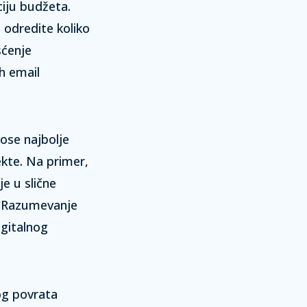
ciju budžeta.
 odredite koliko
šćenje
h email
ose najbolje
fekte. Na primer,
e u slične
.
Razumevanje
gitalnog
og povrata