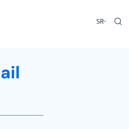
SR
ail