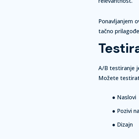
relevantnost.
Ponavljanjem ov
tačno prilagođ
Testir
A/B testiranje 
Možete testirat
Naslovi
Pozivi na
Dizajn