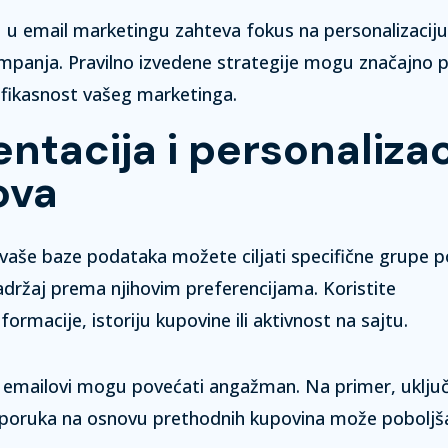
 u email marketingu zahteva fokus na personalizaciju,
mpanja. Pravilno izvedene strategije mogu značajno 
 efikasnost vašeg marketinga.
tacija i personalizac
ova
vaše baze podataka možete ciljati specifične grupe p
sadržaj prema njihovim preferencijama. Koristite
nformacije,
istoriju kupovine
ili
aktivnost na sajtu
.
i emailovi mogu povećati angažman. Na primer, uklju
reporuka na osnovu prethodnih kupovina može poboljš