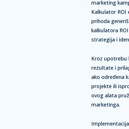
marketing kampa
Kalkulator ROI 
prihoda generi
kalkulatora RO
strategija i ide
Kroz upotrebu 
rezultate i pril
ako određena k
projekte ili isp
ovog alata pru
marketinga.
Implementacija 