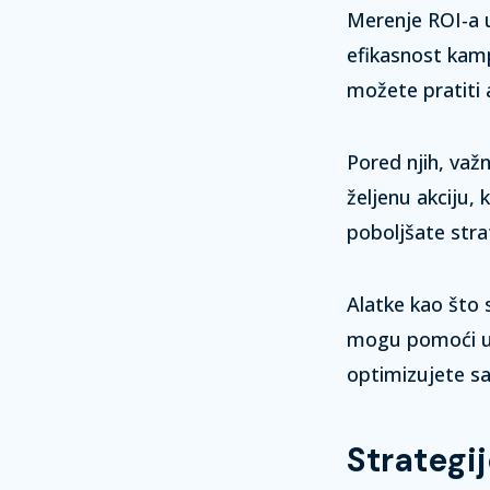
Merenje ROI-a u
efikasnost kam
možete pratiti 
Pored njih, važn
željenu akciju,
poboljšate stra
Alatke kao što
mogu pomoći u 
optimizujete sad
Strategi