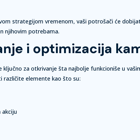
om strategijom vremenom, vaši potrošači će dobijati 
en njihovim potrebama.
anje i optimizacija k
je ključno za otkrivanje šta najbolje funkcioniše u va
i različite elemente kao što su:
 akciju