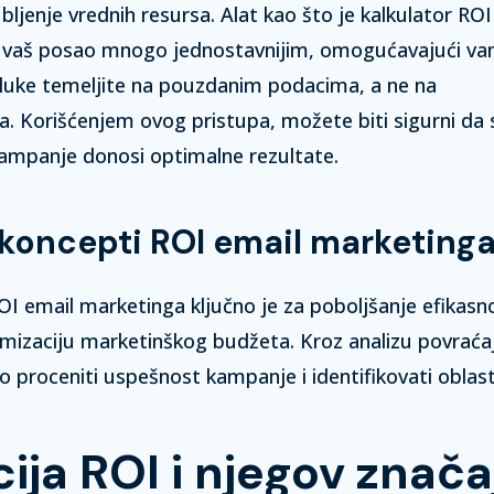
bljenje vrednih resursa.
Alat kao što je kalkulator ROI
i vaš posao mnogo jednostavnijim, omogućavajući va
luke temeljite na pouzdanim podacima, a ne na
a.
Korišćenjem ovog pristupa, možete biti sigurni da s
kampanje donosi optimalne rezultate.
koncepti ROI email marketing
 email marketinga ključno je za poboljšanje efikasno
mizaciju marketinškog budžeta. Kroz analizu povraćaj
 proceniti uspešnost kampanje i identifikovati oblast
cija ROI i njegov znača