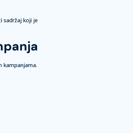
sadržaj koji je
ampanja
šim kampanjama.