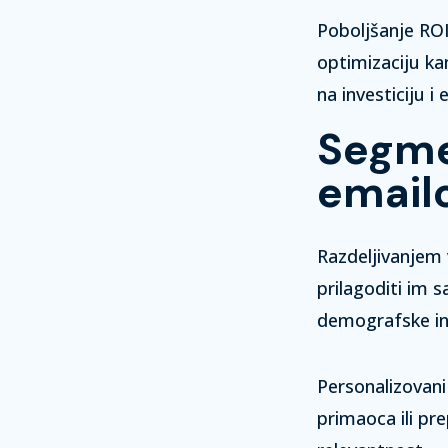
Poboljšanje ROI
optimizaciju ka
na investiciju i
Segmen
email
Razdeljivanjem 
prilagoditi im 
demografske
i
Personalizovan
primaoca ili p