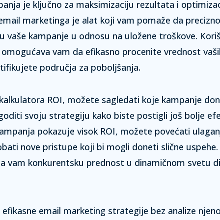
nja je ključno za maksimizaciju rezultata i optimiza
email marketinga je alat koji vam pomaže da precizno
šu vaše kampanje u odnosu na uložene troškove.
Kori
I omogućava vam da efikasno procenite vrednost vaši
ntifikujete područja za poboljšanja.
kalkulatora ROI, možete sagledati koje kampanje don
agoditi svoju strategiju kako biste postigli još bolje e
ampanja pokazuje visok ROI, možete povećati ulaganj
robati nove pristupe koji bi mogli doneti slične uspehe
ža vam konkurentsku prednost u dinamičnom svetu di
efikasne email marketing strategije bez analize njen