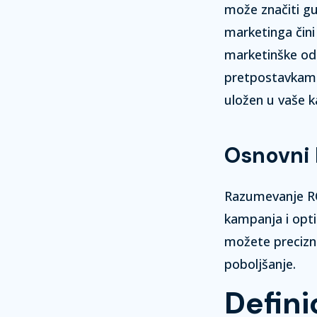
može značiti gu
marketinga čin
marketinške od
pretpostavkam
uložen u vaše 
Osnovni 
Razumevanje ROI
kampanja i opti
možete precizno
poboljšanje.
Defini