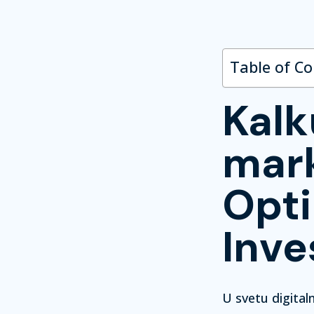
Table of C
Kalk
mark
Opti
Inve
U svetu digital