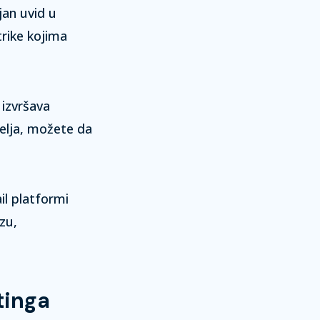
jan uvid u
rike kojima
 izvršava
telja, možete da
ail platformi
zu,
tinga