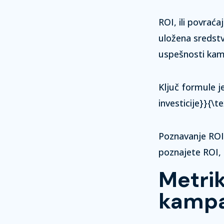
ROI, ili povraća
uložena sredstv
uspešnosti kamp
Ključ formule je
investicije}}{\t
Poznavanje ROI
poznajete ROI, 
Metri
kampa