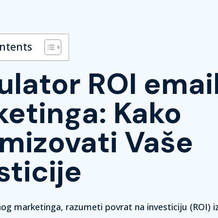
ontents
ulator ROI emai
etinga: Kako
mizovati Vaše
sticije
nog marketinga, razumeti povrat na investiciju (ROI) i