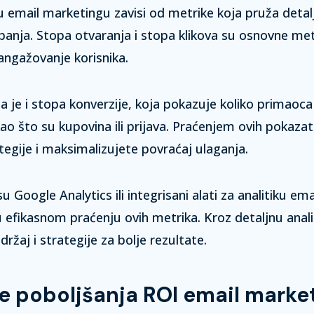
 email marketingu zavisi od metrike koja pruža detal
panja.
Stopa otvaranja
i
stopa klikova
su osnovne met
angažovanje korisnika.
a je i
stopa konverzije
, koja pokazuje koliko primaoca
 kao što su kupovina ili prijava. Praćenjem ovih pokaza
tegije i maksimalizujete povraćaj ulaganja.
 su
Google Analytics
ili integrisani alati za analitiku em
efikasnom praćenju ovih metrika. Kroz detaljnu anali
ržaj i strategije za bolje rezultate.
je poboljšanja ROI email marke