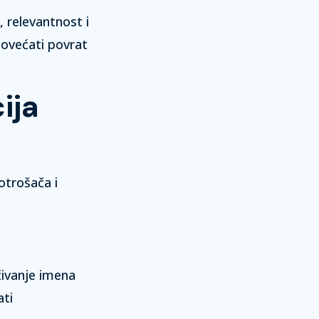
 relevantnost i
povećati povrat
ija
otrošača i
čivanje imena
ati