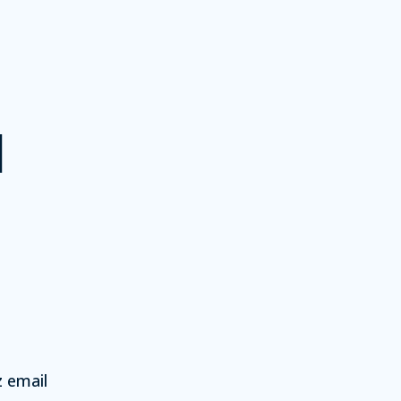
l
z email