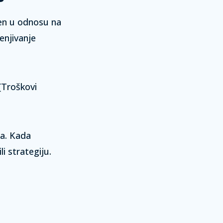
aren u odnosu na
enjivanje
t{Troškovi
a. Kada
i strategiju.