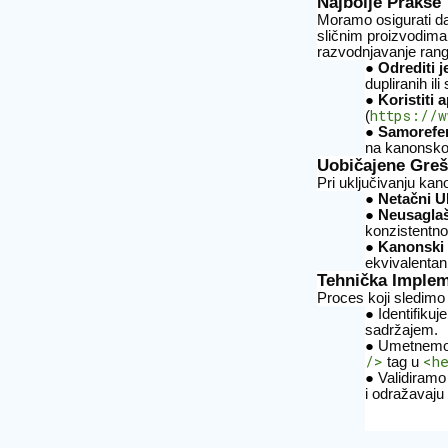
Najbolje Prakse
Moramo osigurati da
sličnim proizvodima
razvodnjavanje rangi
Odrediti 
dupliranih ili
Koristiti
https://w
(
Samorefer
na kanonskoj
Uobičajene Gre
Pri uključivanju ka
Netačni U
Neusagla
konzistentnos
Kanonski 
ekvivalentan
Tehnička Implem
Proces koji sledimo
Identifiku
sadržajem.
Umetnem
/>
<h
tag u
Validiramo
i odražavaju