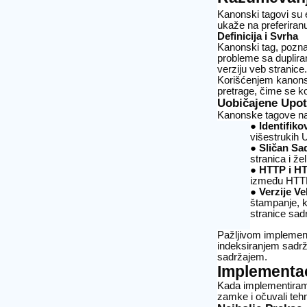
Kanonski tagovi su 
ukaže na preferiranu
Definicija i Svrha
Kanonski tag, pozna
probleme sa dupliran
verziju veb stranice
Korišćenjem kanonsk
pretrage, čime se ko
Uobičajene Upo
Kanonske tagove naj
Identifik
višestrukih 
Sličan Sa
stranica i ž
HTTP i HT
između HTTP
Verzije V
štampanje, k
stranice sad
Pažljivom implement
indeksiranjem sadrž
sadržajem.
Implementa
Kada implementiramo
zamke i očuvali tehni