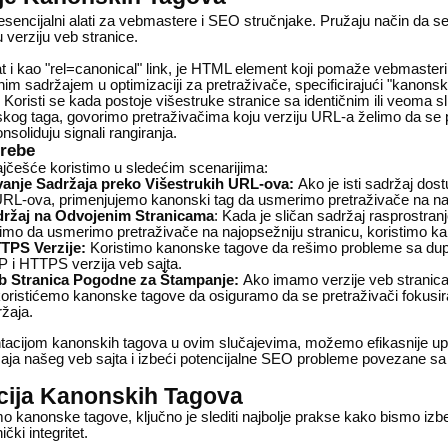
esencijalni alati za vebmastere i SEO stručnjake. Pružaju način da s
 verziju veb stranice.
t i kao "rel=canonical" link, je HTML element koji pomaže vebmaste
im sadržajem u optimizaciji za pretraživače, specificirajući "kanonsku"
. Koristi se kada postoje višestruke stranice sa identičnim ili veoma 
og taga, govorimo pretraživačima koju verziju URL-a želimo da se p
nsoliduju signali rangiranja.
trebe
češće koristimo u sledećim scenarijima:
ovanje Sadržaja preko Višestrukih URL-ova:
Ako je isti sadržaj dos
URL-ova, primenjujemo kanonski tag da usmerimo pretraživače na na
držaj na Odvojenim Stranicama
: Kada je sličan sadržaj rasprostran
elimo da usmerimo pretraživače na najopsežniju stranicu, koristimo k
TPS Verzije:
Koristimo kanonske tagove da rešimo probleme sa dup
 i HTTPS verzija veb sajta.
eb Stranica Pogodne za Štampanje:
Ako imamo verzije veb stranic
oristićemo kanonske tagove da osiguramo da se pretraživači fokusir
ržaja.
acijom kanonskih tagova u ovim slučajevima, možemo efikasnije upr
aja našeg veb sajta i izbeći potencijalne SEO probleme povezane sa
cija Kanonskih Tagova
 kanonske tagove, ključno je slediti najbolje prakse kako bismo izbe
čki integritet.