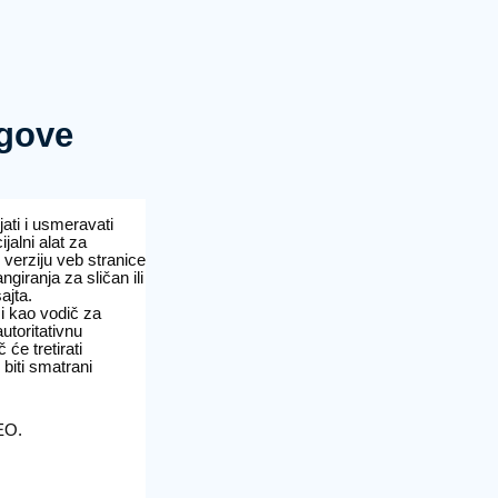
egove
ati i usmeravati
jalni alat za
verziju veb stranice
giranja za sličan ili
ajta.
i kao vodič za
utoritativnu
 će tretirati
biti smatrani
EO.