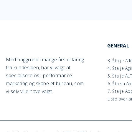
GENERAL
Med baggrund i mange års erfaring
3. Šta je Aff
fra kundesiden, har vi valgt at
4. Šta je Ag
specialisere os i performance
5. Šta je AL
marketing og skabe et bureau, som
6. Šta su A
vi selv ville have valgt.
7. Šta je Ap
Liste over ar