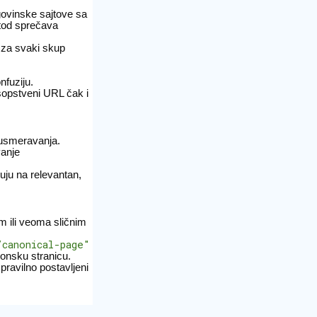
govinske sajtove sa
etod sprečava
 za svaki skup
nfuziju.
sopstveni URL čak i
eusmeravanja.
vanje
uju na relevantan,
m ili veoma sličnim
canonical-page"
nonsku stranicu.
pravilno postavljeni