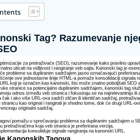
ontents
anonski Tag? Razumevanje nj
 SEO
timizacije za pretraživače (SEO), razumevanje kako pravilno upravlj
tno uticati na vidljivost i rangiranje veb sajta. Kanonski tag je esenci
e probleme sa dupliranim sadržajem jasno označavajući preferiranu 
šćenje ove jednostavne linije HTML-a pomaže konsolidaciji signala ran
a URL koji je označen kao kanonski, što može znatno poboljšati SEO s
ruke stranice sa potencijalno dupliranim sadržajem, kanonski tag služ
meju odnos između veb stranica i fokusiraju se na najrelevantniju ili a
 čak i ako više URL-ova sadrži sličan ili identičan sadržaj, pretraživač
ranicu kao original i rangirati je shodno tome, dok će drugi URL-ovi 
renciraju originalni sadržaj.
tagovi pomažu u sprečavanju problema sa dupliranim sadržajem u S
u pretraživačima koja veb stranica je preferirana verzija.
mplementacija konsoliduje signale rangiranja na kanonski URL.
e Kanonskih Tagova