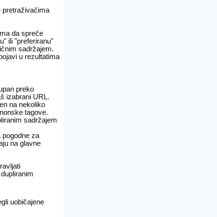
e pretraživačima
rima da spreče
 ili "preferiranu"
sličnim sadržajem.
ojavi u rezultatima
tupan preko
š izabrani URL.
jen na nekoliko
anonske tagove.
liranim sadržajem
a pogodne za
aju na glavne
avljati
 dupliranim
gli uobičajene