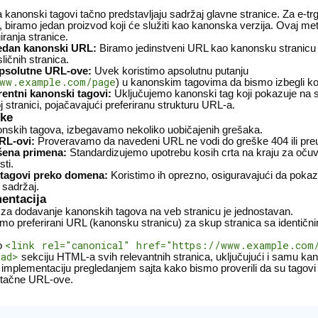
 kanonski tagovi tačno predstavljaju sadržaj glavne stranice. Za e-tr
, biramo jedan proizvod koji će služiti kao kanonska verzija. Ovaj m
ranja stranice.
jedan kanonski URL:
Biramo jedinstveni URL kao kanonsku stranicu
 sličnih stranica.
 apsolutne URL-ove:
Uvek koristimo apsolutnu putanju
ww.example.com/page
) u kanonskim tagovima da bismo izbegli ko
entni kanonski tagovi:
Uključujemo kanonski tag koji pokazuje na 
 stranici, pojačavajući preferiranu strukturu URL-a.
ške
nonskih tagova, izbegavamo nekoliko uobičajenih grešaka.
RL-ovi:
Proveravamo da navedeni URL ne vodi do greške 404 ili pr
šena primena:
Standardizujemo upotrebu kosih crta na kraju za oču
ti.
tagovi preko domena:
Koristimo ih oprezno, osiguravajući da pokaz
 sadržaj.
entacija
 za dodavanje kanonskih tagova na veb stranicu je jednostavan.
jemo preferirani URL (kanonsku stranicu) za skup stranica sa identični
<link rel="canonical" href="https://www.example.com/
o
ead>
sekciju HTML-a svih relevantnih stranica, uključujući i samu ka
 implementaciju pregledanjem sajta kako bismo proverili da su tagovi 
 tačne URL-ove.