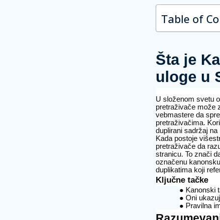
Table of C
Šta je K
uloge u
U složenom svetu op
pretraživače može zna
vebmastere da spreč
pretraživačima. Kori
duplirani sadržaj n
Kada postoje višest
pretraživače da razu
stranicu. To znači da
označenu kanonsku st
duplikatima koji refe
Ključne tačke
Kanonski 
Oni ukazuj
Pravilna i
Razumevanj