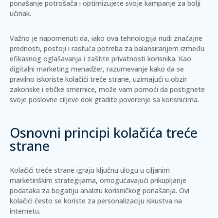
ponašanje potrošača i optimizujete svoje kampanje za bolji
učinak.
Važno je napomenuti da, iako ova tehnologija nudi značajne
prednosti, postoji i rastuća potreba za balansiranjem između
efikasnog oglašavanja i zaštite privatnosti korisnika. Kao
digitalni marketing menadžer, razumevanje kako da se
pravilno iskoriste kolačići treće strane, uzimajući u obzir
zakonske i etičke smernice, može vam pomoći da postignete
svoje poslovne ciljeve dok gradite poverenje sa korisnicima.
Osnovni principi kolačića treće
strane
Kolačići treće strane igraju ključnu ulogu u ciljanim
marketinškim strategijama, omogućavajući prikupljanje
podataka za bogatiju analizu korisničkog ponašanja. Ovi
kolačići često se koriste za personalizaciju iskustva na
internetu.