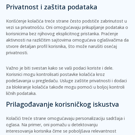
Privatnost i zaštita podataka
Korišćenje kolačića treće strane često podstiče zabrinutost u
vezi sa privatnošću. Oni omogućavaju prikupljanje podataka o
korisnicima bez njihovog eksplicitnog pristanka.
Praćenje
aktivnosti
na različitim sajtovima omogućava oglašivačima da
stvore detaljan profil korisnika, što može narušiti osećaj
privatnosti.
Važno je biti svestan kako se vaši podaci koriste i dele.
Korisnici mogu kontrolisati postavke kolačića kroz
podešavanja u pregledaču.
Usluge zaštite privatnosti
i dodaci
za blokiranje kolačića takođe mogu pomoći u boljoj kontroli
ličnih podataka.
Prilagođavanje korisničkog iskustva
Kolačići treće strane omogućavaju personalizaciju sadržaja i
oglasa. Na primer, oni pomažu u
detektovanju
interesovanja
korisnika čime se poboljšava relevantnost