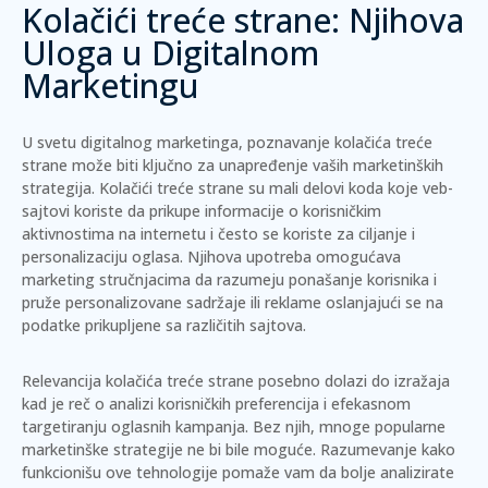
Kolačići treće strane: Njihova
Uloga u Digitalnom
Marketingu
U svetu digitalnog marketinga, poznavanje kolačića treće
strane može biti ključno za unapređenje vaših marketinških
strategija.
Kolačići treće strane su mali delovi koda koje veb-
sajtovi koriste da prikupe informacije o korisničkim
aktivnostima na internetu i često se koriste za ciljanje i
personalizaciju oglasa.
Njihova upotreba omogućava
marketing stručnjacima da razumeju ponašanje korisnika i
pruže personalizovane sadržaje ili reklame oslanjajući se na
podatke prikupljene sa različitih sajtova.
Relevancija kolačića treće strane posebno dolazi do izražaja
kad je reč o analizi korisničkih preferencija i efekasnom
targetiranju oglasnih kampanja. Bez njih, mnoge popularne
marketinške strategije ne bi bile moguće. Razumevanje kako
funkcionišu ove tehnologije pomaže vam da bolje analizirate