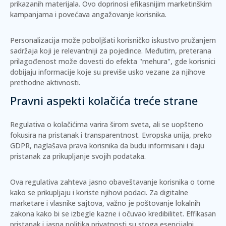
prikazanih materijala. Ovo doprinosi efikasnijim marketinškim
kampanjama i povećava angažovanje korisnika.
Personalizacija može poboljšati korisničko iskustvo pružanjem
sadržaja koji je relevantniji za pojedince. Međutim, preterana
prilagođenost može dovesti do efekta "mehura", gde korisnici
dobijaju informacije koje su previše usko vezane za njihove
prethodne aktivnosti.
Pravni aspekti kolačića treće strane
Regulativa o kolačićima varira širom sveta, ali se uopšteno
fokusira na
pristanak i transparentnost
. Evropska unija, preko
GDPR, naglašava prava korisnika da budu informisani i daju
pristanak za prikupljanje svojih podataka.
Ova regulativa zahteva jasno obaveštavanje korisnika o tome
kako se prikupljaju i koriste njihovi podaci. Za digitalne
marketare i vlasnike sajtova, važno je poštovanje lokalnih
zakona kako bi se izbegle kazne i očuvao kredibilitet. Effikasan
pristanak i jasna politika privatnosti su stoga esencijalni.