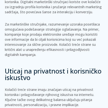
korisnika. Digitalni marketinški stručnjaci koriste ove kolačiće
za izgradnju profila korisnika i pružanje relevantnih marketing
sadržaja, što povećava šanse za interakciju i konverziju.
Za marketinške stručnjake, razumevanje uzoraka posetilaca
omogućava podešavanje strategije oglašavanja. Na primer,
kompanije koje prodaju elektronske uređaje mogu koristiti
ove informacije da bi ciljali korisnicima koji su već pokazali
interesovanje za slične proizvode. Kolačići treće strane su
kritični alat
u unapređenju efikasnosti i prilagodljivosti
digitalnih kampanja.
Uticaj na privatnost i korisničko
iskustvo
Kolačići treće strane imaju značajan uticaj na privatnost
korisnika i prilagođavanje njihovog iskustva na internetu.
Ključne tačke ovog delikatnog balansa uključuju pitanja
privatnosti, personalizaciju, i pravne implikacije.