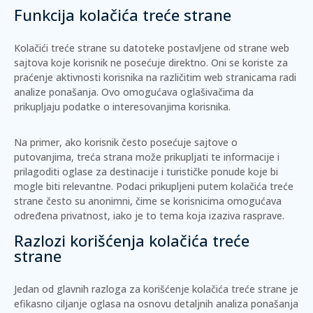
Funkcija kolačića treće strane
Kolačići treće strane su datoteke postavljene od strane web
sajtova koje korisnik ne posećuje direktno. Oni se koriste za
praćenje aktivnosti korisnika na različitim web stranicama radi
analize ponašanja. Ovo omogućava oglašivačima da
prikupljaju podatke o interesovanjima korisnika.
Na primer, ako korisnik često posećuje sajtove o
putovanjima, treća strana može prikupljati te informacije i
prilagoditi oglase za destinacije i turističke ponude koje bi
mogle biti relevantne.
Podaci prikupljeni putem kolačića treće
strane često su anonimni
, čime se korisnicima omogućava
određena privatnost, iako je to tema koja izaziva rasprave.
Razlozi korišćenja kolačića treće
strane
Jedan od glavnih razloga za korišćenje kolačića treće strane je
efikasno ciljanje oglasa na osnovu detaljnih analiza ponašanja