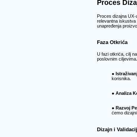
Proces Diza
Proces dizajna UX-a 
relevantna iskustva
unapređenja proizv
Faza Otkrića
U fazi otkrića, cilj 
poslovnim ciljevima.
Istraživan
korisnika.
Analiza K
Razvoj P
ćemo dizajnir
Dizajn i Validaci