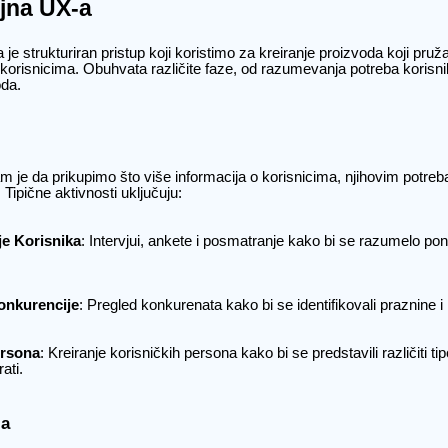
jna UX-a
je strukturiran pristup koji koristimo za kreiranje proizvoda koji pruž
 korisnicima. Obuhvata različite faze, od razumevanja potreba korisni
oda.
nam je da prikupimo što više informacija o korisnicima, njihovim potreba
 Tipične aktivnosti uključuju:
je Korisnika
: Intervjui, ankete i posmatranje kako bi se razumelo pon
onkurencije
: Pregled konkurenata kako bi se identifikovali praznine 
ersona
: Kreiranje korisničkih persona kako bi se predstavili različiti ti
ati.
ja