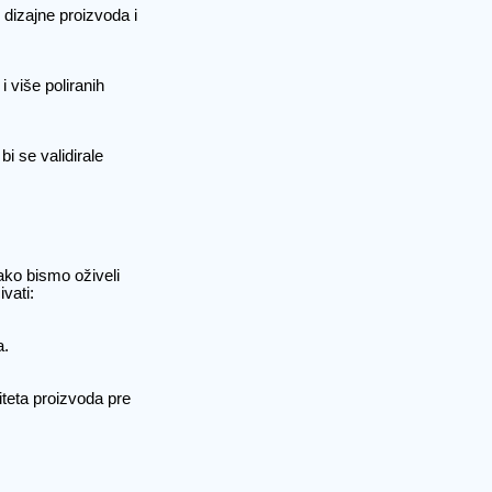
 dizajne proizvoda i
i više poliranih
bi se validirale
ako bismo oživeli
vati:
a.
iteta proizvoda pre