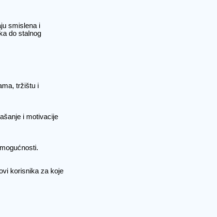
aju smislena i
ka do stalnog
ma, tržištu i
ašanje i motivacije
i mogućnosti.
povi korisnika za koje