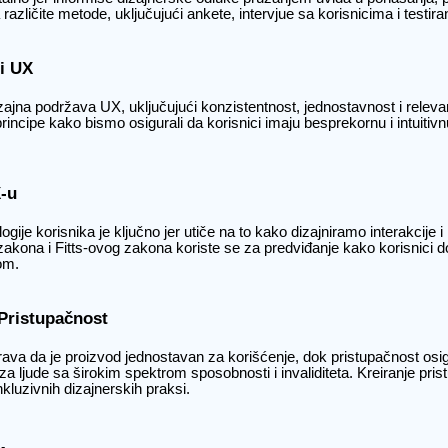
azličite metode, uključujući ankete, intervjue sa korisnicima i testiran
 i UX
zajna podržava UX, uključujući konzistentnost, jednostavnost i releva
incipe kako bismo osigurali da korisnici imaju besprekornu i intuitivn
X-u
ije korisnika je ključno jer utiče na to kako dizajniramo interakcije i 
kona i Fitts-ovog zakona koriste se za predviđanje kako korisnici d
om.
 Pristupačnost
rava da je proizvod jednostavan za korišćenje, dok pristupačnost osi
 za ljude sa širokim spektrom sposobnosti i invaliditeta. Kreiranje pri
kluzivnih dizajnerskih praksi.