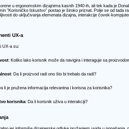
rene u ergonomskim dizajnima kasnih 1940-ih, ali tek kada je Dona
min "Korisničko Iskustvo" postao je široko priznat. Polje se od tada ra
jivosti do uključivanja elemenata dizajna, interakcije čovek-kompjut
enti UX-a
i UX-a su:
ivost
: Koliko lako korisnik može da navigira i interaguje sa proizvod
lnost
: Da li proizvod radi ono što bi trebalo da radi?
Da li je pružena informacija relevantna i korisna za korisnika?
tvo korisnika
: Da li korisnik uživa u interakciji?
anja
italno jer informiše dizajnerske odluke pružanjem uvida u ponašanja, p