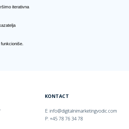
vršimo iterativna
kazatelja
e funkcioniše.
KONTACT
E: info@digitalnimarketingvodic.com
?
P: +45 78 76 34 78