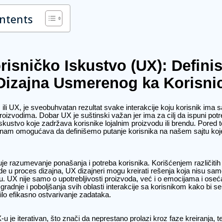
ontents
orisničko Iskustvo (UX): Defini
Dizajna Usmerenog ka Korisni
 ili UX, je sveobuhvatan rezultat svake interakcije koju korisnik ima
oizvodima. Dobar UX je suštinski važan jer ima za cilj da ispuni potr
iskustvo koje zadržava korisnike lojalnim proizvodu ili brendu. Pored 
 nam omogućava da definišemo putanje korisnika na našem sajtu koje
je razumevanje ponašanja i potreba korisnika. Korišćenjem različit
ide u proces dizajna, UX dizajneri mogu kreirati rešenja koja nisu samo
iju. UX nije samo o upotrebljivosti proizvoda, već i o emocijama i oseć
zgradnje i poboljšanja svih oblasti interakcije sa korisnikom kako bi se
ilo efikasno ostvarivanje zadataka.
 je iterativan, što znači da neprestano prolazi kroz faze kreiranja, tes