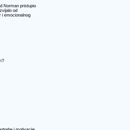
ld Norman pristupio
zvijalo od
er i emocionalnog
om?
otrebe i motivacije