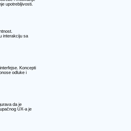
je upotrebljivosti.
ntnost.
u interakciju sa
interfejse. Koncepti
onose odluke i
gurava da je
stupačnog UX-a je