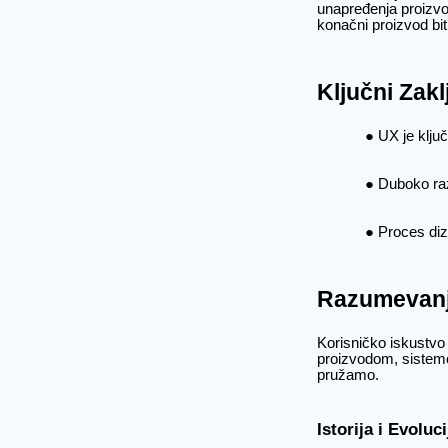
unapređenja proizvo
konačni proizvod bit
Ključni Zakl
UX je ključ
Duboko raz
Proces diz
Razumevanj
Korisničko iskustvo
proizvodom, sistemo
pružamo.
Istorija i Evoluc