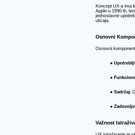
Koncept UX-a ima ko
Apple-u 1990-ih, ter
jednostavne upotrebl
uticaja.
Osnovni Kompon
Osnovni komponent
Upotreblj
Funkciona
Sadržaj
: 
Zadovoljs
Važnost Istraživ
UX istraživanje je v