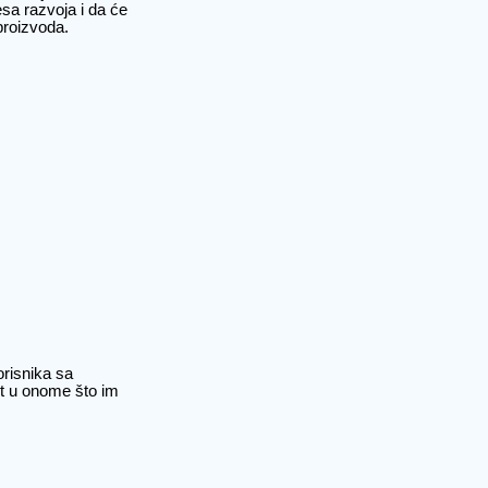
sa razvoja i da će
proizvoda.
orisnika sa
st u onome što im