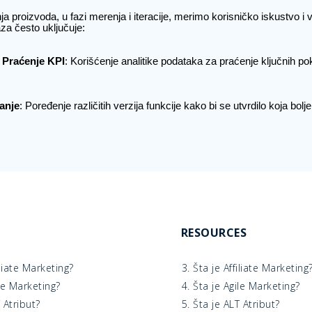
ja proizvoda, u fazi merenja i iteracije, merimo korisničko iskustvo i 
za često uključuje:
i Praćenje KPI
: Korišćenje analitike podataka za praćenje ključnih po
anje
: Poređenje različitih verzija funkcije kako bi se utvrdilo koja bolj
RESOURCES
iliate Marketing?
3. Šta je Affiliate Marketing
ile Marketing?
4. Šta je Agile Marketing?
T Atribut?
5. Šta je ALT Atribut?