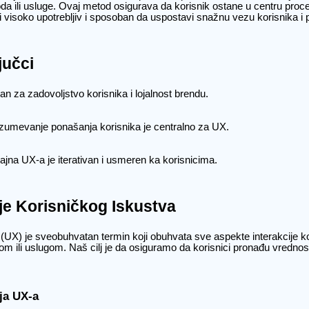
da ili usluge. Ovaj metod osigurava da korisnik ostane u centru proce
i visoko upotrebljiv i sposoban da uspostavi snažnu vezu korisnika i 
jučci
an za zadovoljstvo korisnika i lojalnost brendu.
umevanje ponašanja korisnika je centralno za UX.
ajna UX-a je iterativan i usmeren ka korisnicima.
e Korisničkog Iskustva
 (UX) je sveobuhvatan termin koji obuhvata sve aspekte interakcije k
m ili uslugom. Naš cilj je da osiguramo da korisnici pronađu vredno
ija UX-a