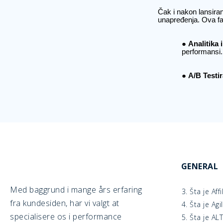
Čak i nakon lansiran
unapređenja. Ova fa
Analitika 
performansi.
A/B Testir
GENERAL
Med baggrund i mange års erfaring
3. Šta je Aff
fra kundesiden, har vi valgt at
4. Šta je Ag
specialisere os i performance
5. Šta je AL