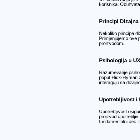
korisnika. Obuhvata r
Principi Dizajna
Nekoliko principa di
Primjenjujemo ove pr
proizvodom.
Psihologija u U
Razumevanje psiholog
poput Hick-Hyman za
interaguju sa dizajn
Upotrebljivost i
Upotrebljivost osigu
proizvod upotrebljiv
fundamentalni deo in