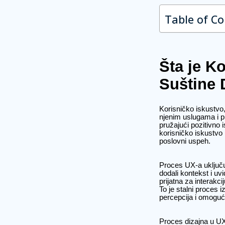
Table of C
Šta je K
Suštine 
Korisničko iskustvo,
njenim uslugama i pr
pružajući pozitivno 
korisničko iskustvo
poslovni uspeh.
Proces UX-a uključu
dodali kontekst i uv
prijatna za interakc
To je stalni proces i
percepcija i omoguć
Proces dizajna u UX-u