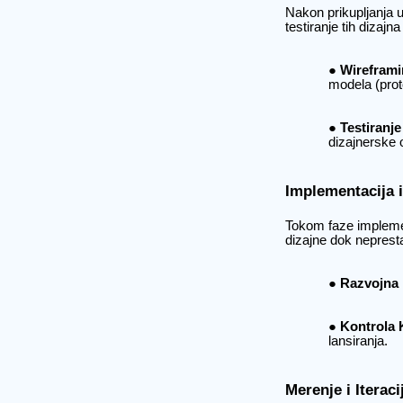
Nakon prikupljanja u
testiranje tih dizajn
Wireframi
modela (prot
Testiranje
dizajnerske o
Implementacija i
Tokom faze implemen
dizajne dok neprest
Razvojna 
Kontrola K
lansiranja.
Merenje i Iteraci