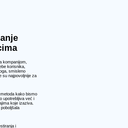
sanje
cima
 sa kompanijom,
ebe korisnika,
toga, smisleno
 su najpovoljnije za
ih metoda kako bismo
 upotrebljiva već i
ajima koje izaziva.
 poboljšala
tiranja i