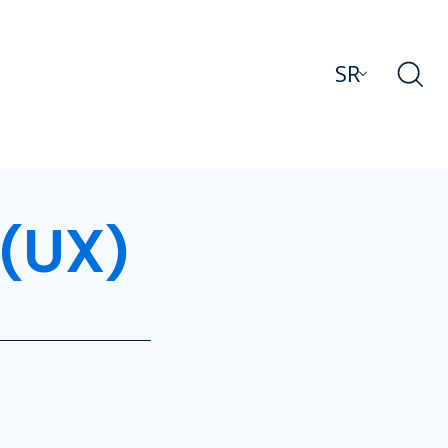
SR
 (UX)