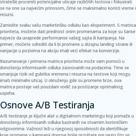
strateški proceniti potencijalne uticaje različitih testova i fokusirati
se na one sa najvećim prinosom, čime se maksimalno koristi vreme i
resursi.
Zamislite svaku vašu marketinšku odluku kao eksperiment. S matrica
prioriteta, možete dati prednost onim promenama za koje su šanse
najveće da unaprede performanse vašeg sajta ili kampanja. Na
primer, možete odrediti da li bi promene u dizajnu landing strane ili
varijacije u pozivima na akciju imali veći efekat na konverzije.
Razumevanje i primena matrica prioriteta može vam pomoći u
donošenju informisanih odluka zasnovanih na podacima. Time se
smanjuje rizik od gubitka vremena i resursa na testove koji mogu
imati minimalni uticaj. U okruženju gde su promene brze, ova
matrica postaje vaš pouzdani vodič za postizanje optimalnog
uspeha.
Osnove A/B Testiranja
A/B testiranje je ključni alat u digitalnom marketingu koji pomaže u
donošenju informisanih odluka baziranih na stvarnim korisničkim
odgovorima. Važnost leži u njegovoj sposobnosti da identifikuje
koje promene u kampanji donose bolje rezultate pre nego što se