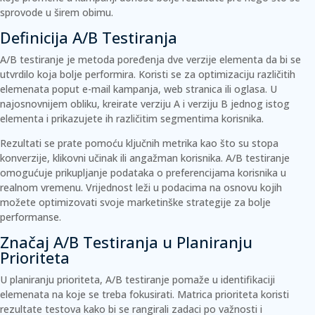
sprovode u širem obimu.
Definicija A/B Testiranja
A/B testiranje je metoda poređenja dve verzije elementa da bi se
utvrdilo koja bolje performira. Koristi se za optimizaciju različitih
elemenata poput e-mail kampanja, web stranica ili oglasa. U
najosnovnijem obliku, kreirate
verziju A
i
verziju B
jednog istog
elementa i prikazujete ih različitim segmentima korisnika.
Rezultati se prate pomoću ključnih metrika kao što su stopa
konverzije, klikovni učinak ili angažman korisnika. A/B testiranje
omogućuje prikupljanje podataka o preferencijama korisnika u
realnom vremenu.
Vrijednost
leži u podacima na osnovu kojih
možete optimizovati svoje marketinške strategije za bolje
performanse.
Značaj A/B Testiranja u Planiranju
Prioriteta
U planiranju prioriteta, A/B testiranje pomaže u identifikaciji
elemenata na koje se treba fokusirati.
Matrica prioriteta
koristi
rezultate testova kako bi se rangirali zadaci po važnosti i