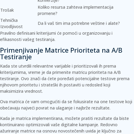
konverzije?
Koliko resursa zahteva implementacija
Trošak
promene?
Tehnička
Da li vaš tim ima potrebne veštine i alate?
Izvodljivost
Pravilno definisani kriterijumi će pomoći u organizovanju i
efikasnosti vašeg testiranja.
Primenjivanje Matrice Prioriteta na A/B
Testiranje
Kada ste utvrdili relevantne varijable i prioritizovali ih prema
kriterijumima, vreme je da primenite matricu prioriteta na A/B
testiranje. Ovo znači da ćete poređati potencijalne testove prema
njihovom prioritetu i strateški ih postaviti u redosled koji
maksimizira vrednost.
Ova matrica će vam omogućiti da se fokusirate na one testove koji
obećavaju najveći povrat na ulaganje i najbrže rezultate.
Kada je matrica implementirana, možete pratiti rezultate da biste
kontinuirano optimizovali vaše digitalne kampanje. Redovno
ažuriranje matrice na osnovu novostečenih uvida je ključno za