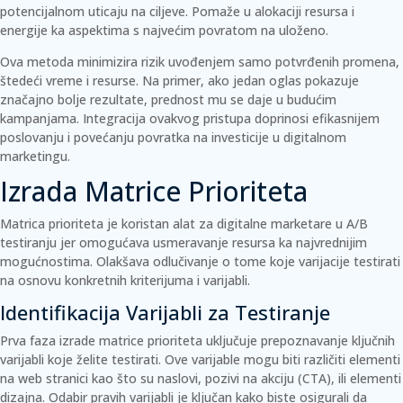
potencijalnom uticaju na ciljeve. Pomaže u alokaciji resursa i
energije ka aspektima s najvećim povratom na uloženo.
Ova metoda minimizira rizik uvođenjem samo potvrđenih promena,
štedeći vreme i resurse. Na primer, ako jedan oglas pokazuje
značajno bolje rezultate, prednost mu se daje u budućim
kampanjama.
Integracija
ovakvog pristupa doprinosi efikasnijem
poslovanju i povećanju povratka na investicije u digitalnom
marketingu.
Izrada Matrice Prioriteta
Matrica prioriteta je koristan alat za digitalne marketare u A/B
testiranju jer omogućava usmeravanje resursa ka najvrednijim
mogućnostima. Olakšava odlučivanje o tome koje varijacije testirati
na osnovu konkretnih kriterijuma i varijabli.
Identifikacija Varijabli za Testiranje
Prva faza izrade matrice prioriteta uključuje prepoznavanje ključnih
varijabli koje želite testirati. Ove varijable mogu biti različiti elementi
na web stranici kao što su
naslovi
,
pozivi na akciju (CTA)
, ili elementi
dizajna. Odabir pravih varijabli je ključan kako biste osigurali da