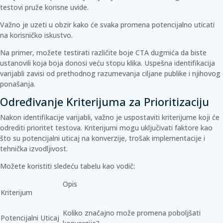
testovi pruže korisne uvide.
Važno je uzeti u obzir kako će svaka promena potencijalno uticati
na korisničko iskustvo.
Na primer, možete testirati različite boje CTA dugmića da biste
ustanovili koja boja donosi veću stopu klika. Uspešna identifikacija
varijabli zavisi od prethodnog razumevanja ciljane publike i njihovog
ponašanja.
Određivanje Kriterijuma za Prioritizaciju
Nakon identifikacije varijabli, važno je uspostaviti kriterijume koji će
odrediti prioritet testova. Kriterijumi mogu uključivati faktore kao
što su
potencijalni uticaj na konverzije
,
trošak implementacije
i
tehnička izvodljivost
.
Možete koristiti sledeću tabelu kao vodič:
Opis
Kriterijum
Koliko značajno može promena poboljšati
Potencijalni Uticaj