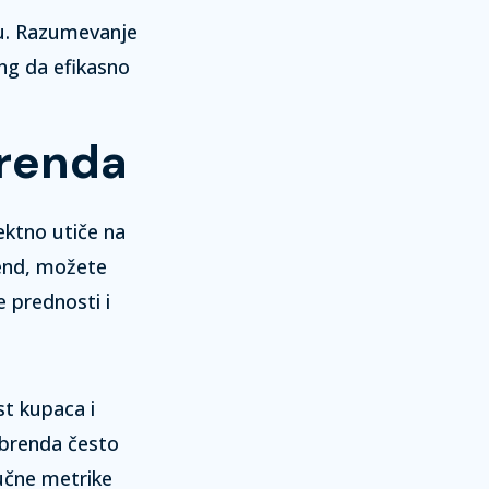
gu. Razumevanje
ng da efikasno
brenda
ektno utiče na
rend, možete
 prednosti i
st kupaca i
 brenda često
jučne metrike