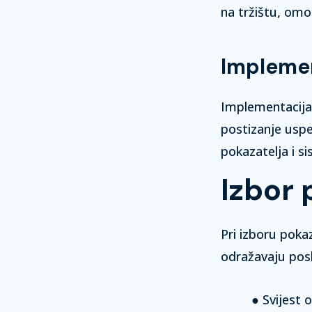
na tržištu, omo
Implemen
Implementacija 
postizanje uspe
pokazatelja i si
Izbor 
Pri izboru pokaz
odražavaju posl
Svijest 