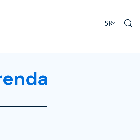
SR
renda