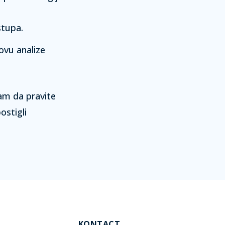
stupa.
ovu analize
am da pravite
ostigli
KONTACT