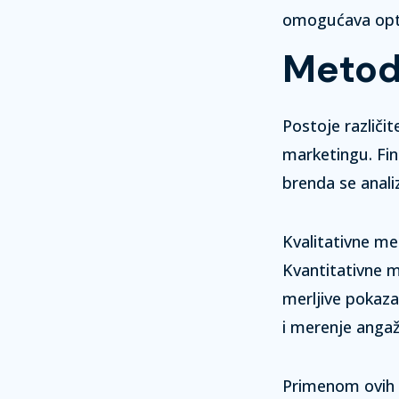
omogućava optim
Metod
Postoje različi
marketingu.
Fi
brenda
se anali
Kvalitativne me
Kvantitativne m
merljive pokaz
i merenje anga
Primenom ovih m