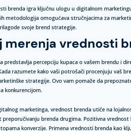
sti brenda igra ključnu ulogu u digitalnom marketin
čitih metodologija omogućava stručnjacima za marketi
prilagode svoje brend strategije.
j merenja vrednosti 
 predstavlja percepciju kupaca o vašem brendu i dir
 Kada razumete kako vaši potrošači procenjuju vaš b
marketinške strategije. Ovo vam pomaže da prepoznate
 sa konkurencijom.
italnog marketinga, vrednost brenda utiče na lojalno
t preporučivanju brenda drugima. Pozitivna vrednost
 stopama konverzije. Primena vrednosti brenda kao kl