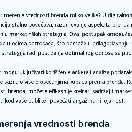
t merenja vrednosti brenda toliko velika? U digitaln
ncija stalno povećava, razumevanje aspekata brenda 
anju marketinških strategija. Ovaj postupak omogućav
nda u očima potrošača, što pomaže u prilagođavanju 
 strategija radi postizanja optimalnog odnosa sa pub
ri mogu uključivati korišćenje anketa i analiza podata
se saznalo više o osećanjima kupaca prema brendu.
ti brenda, možete efikasnije kreirati sadržaj i marke
ti kod vaše publike i povećati angažman i lojalnost.
erenja vrednosti brenda