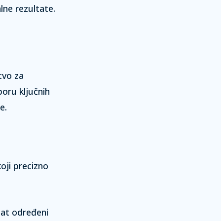
lne rezultate.
tvo za
oru ključnih
e.
koji precizno
nat određeni