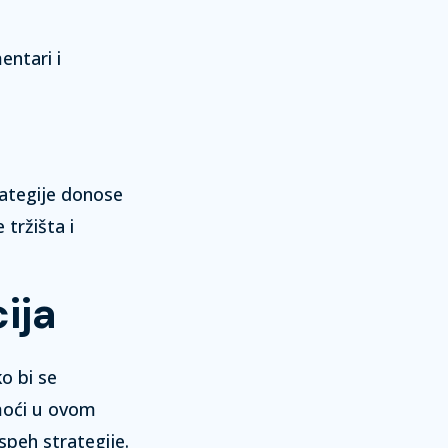
entari i
rategije donose
tržišta i
ija
o bi se
oći u ovom
speh strategije.