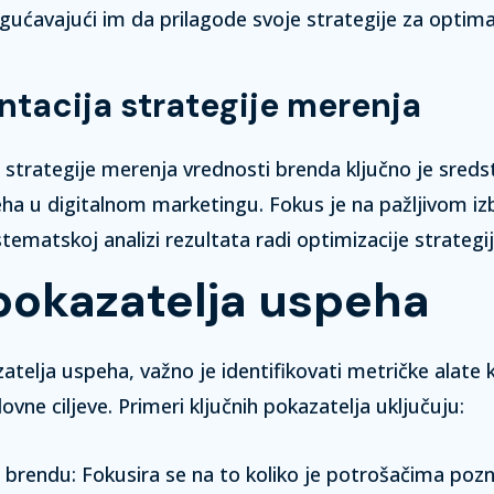
gućavajući im da prilagode svoje strategije za optima
tacija strategije merenja
strategije merenja vrednosti brenda ključno je sreds
ha u digitalnom marketingu. Fokus je na pažljivom izb
stematskoj analizi rezultata radi optimizacije strategij
pokazatelja uspeha
atelja uspeha, važno je identifikovati metričke alate 
ovne ciljeve.
Primeri ključnih pokazatelja uključuju:
o brendu:
Fokusira se na to koliko je potrošačima poz