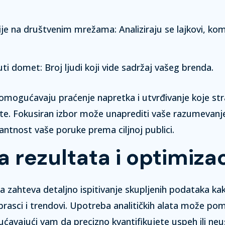
cije na društvenim mrežama:
Analiziraju se lajkovi, kom
uti domet:
Broj ljudi koji vide sadržaj vašeg brenda.
 omogućavaju praćenje napretka i utvrđivanje koje st
ate. Fokusiran izbor može unaprediti vaše razumevanje 
vantnost vaše poruke prema ciljnoj publici.
a rezultata i optimizac
ta zahteva detaljno ispitivanje skupljenih podataka kak
brasci i trendovi.
Upotreba analitičkih alata
može pom
avajući vam da precizno kvantifikujete uspeh ili neu