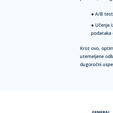
A/B test
Učenje 
podataka 
Kroz ovo, optim
utemeljene odlu
dugoročni uspe
GENERAL