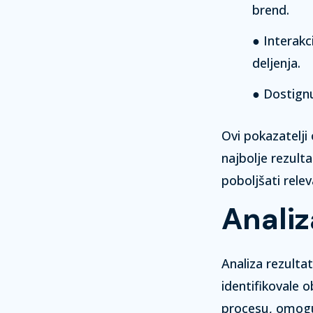
brend.
Interak
deljenja.
Dostign
Ovi pokazatelji
najbolje rezult
poboljšati rele
Analiz
Analiza rezulta
identifikovale o
procesu, omoguć