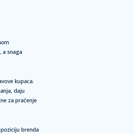
.
lnom
, a
snaga
tavove kupaca.
anja, daju
čne za praćenje
 poziciju brenda