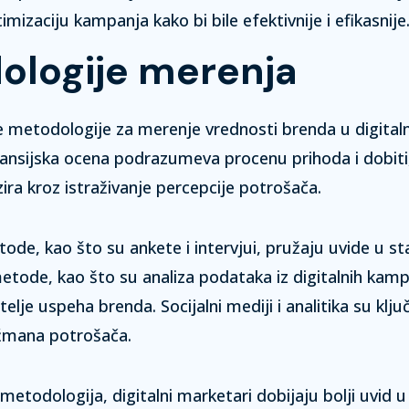
izaciju kampanja kako bi bile efektivnije i efikasnije
ologije merenja
te metodologije za merenje vrednosti brenda u digita
nansijska ocena
podrazumeva procenu prihoda i dobiti
zira kroz istraživanje percepcije potrošača.
tode, kao što su ankete i intervjui, pružaju uvide u s
etode, kao što su analiza podataka iz digitalnih kamp
atelje uspeha brenda.
Socijalni mediji i analitika
su klju
žmana potrošača.
etodologija, digitalni marketari dobijaju bolji uvid u