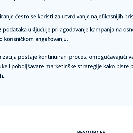
iranje
često se koristi za utvrđivanje najefikasnijih pri
iz podataka
uključuje prilagođavanje kampanja na osn
o korisničkom angažovanju.
izacija postaje kontinuirani proces, omogućavajući v
ke i poboljšavate marketinške strategije kako biste p
h.
RESOURCES