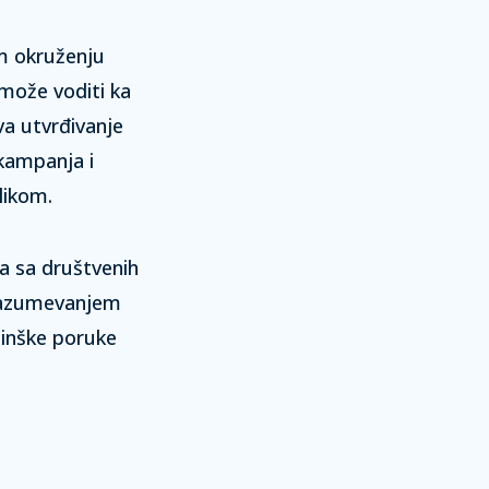
om okruženju
može voditi ka
a utvrđivanje
kampanja i
likom.
ka sa društvenih
 Razumevanjem
tinške poruke