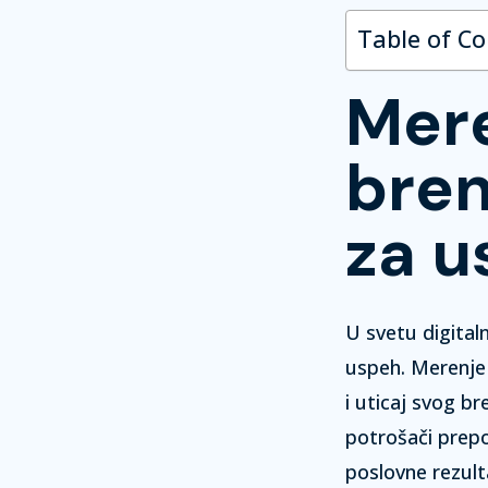
Table of C
Mere
bren
za u
U svetu digital
uspeh.
Merenje
i uticaj svog br
potrošači prepo
poslovne rezult