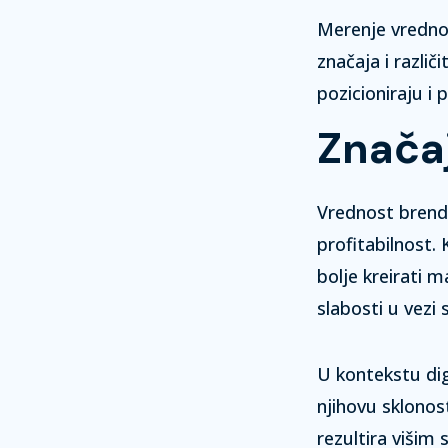
Merenje vredno
značaja i razli
pozicioniraju i 
Znača
Vrednost brenda
profitabilnost.
bolje kreirati 
slabosti u vezi
U kontekstu dig
njihovu sklonos
rezultira višim