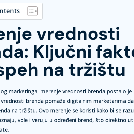
ontents
nje vrednosti
da: Ključni fakt
speh na tržištu
nog marketinga, merenje vrednosti brenda postalo je 
 vrednosti brenda pomaže digitalnim marketarima d
enda na tržištu.
Ovo merenje se koristi kako bi se raz
znaju, vole i veruju u određeni brend, što direktno ut
ate.