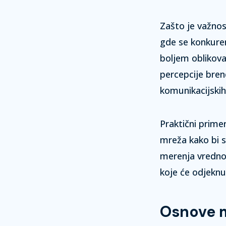
Zašto je važnos
gde se konkure
boljem oblikov
percepcije bre
komunikacijskih
Praktični prime
mreža kako bi 
merenja vrednos
koje će odjeknu
Osnove m