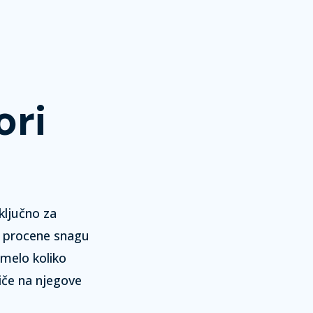
ori
ključno za
a procene snagu
umelo koliko
iče na njegove