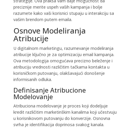
strategije. Ova praksa vam daje mogućnost da
preciznije merite uspeh vaših kampanja i bolje
razumete kako vaši korisnici stupaju u interakciju sa
vašim brendom putem emaila.
Osnove Modeliranja
Atribucije
U digitalnom marketingu, razumevanje modeliranja
atribucije ključno je za optimizaciju email kampanja.
Ova metodologija omogućava precizno beleženje i
atribuciju vrednosti različitim tačkama kontakta u
korisničkom putovanju, olakšavajući donošenje
informisanih odluka.
Definisanje Atribucione
Modelovanje
Atribuciona modelovanje je proces koji dodeljuje
kredit različitim marketinškim kanalima koji učestvuju
u korisnikovom putovanju do konverzije. Osnovna
svrha je identifikacija doprinosa svakog kanala.