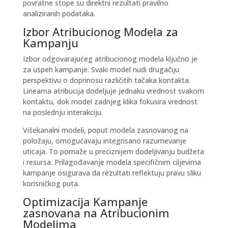
povratne stope su direktni rezultati pravilno
analiziranih podataka.
Izbor Atribucionog Modela za
Kampanju
Izbor odgovarajućeg atribucionog modela ključno je
za uspeh kampanje. Svaki model nudi drugačiju
perspektivu o doprinosu različitih tačaka kontakta.
Linearna atribucija
dodeljuje jednaku vrednost svakom
kontaktu, dok
model zadnjeg klika
fokusira vrednost
na poslednju interakciju.
Višekanalni modeli, poput
modela zasnovanog na
položaju
, omogućavaju integrisano razumevanje
uticaja. To pomaže u preciznijem dodeljivanju budžeta
i resursa. Prilagođavanje modela specifičnim ciljevima
kampanje osigurava da rezultati reflektuju pravu sliku
korisničkog puta.
Optimizacija Kampanje
zasnovana na Atribucionim
Modelima