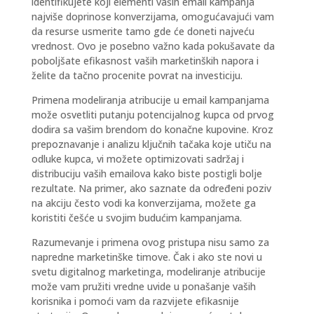
identifikujete koji elementi vaših email kampanja
najviše doprinose konverzijama
, omogućavajući vam
da resurse usmerite tamo gde će doneti najveću
vrednost. Ovo je posebno važno kada pokušavate da
poboljšate efikasnost vaših marketinških napora i
želite da tačno procenite povrat na investiciju.
Primena modeliranja atribucije u email kampanjama
može osvetliti putanju potencijalnog kupca od prvog
dodira sa vašim brendom do konačne kupovine. Kroz
prepoznavanje i analizu ključnih tačaka koje utiču na
odluke kupca, vi možete optimizovati sadržaj i
distribuciju vaših emailova kako biste postigli bolje
rezultate. Na primer, ako saznate da određeni poziv
na akciju često vodi ka konverzijama, možete ga
koristiti češće u svojim budućim kampanjama.
Razumevanje i primena ovog pristupa nisu samo za
napredne marketinške timove. Čak i ako ste novi u
svetu digitalnog marketinga, modeliranje atribucije
može vam pružiti vredne uvide u ponašanje vaših
korisnika i pomoći vam da razvijete efikasnije