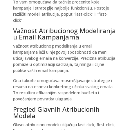
To vam omogućava da tačnije procenite koje
kampanje i strategije najbolje funkcionišu. Postoje
različiti modeli atribucije, poput "last-click" i "first-
click".
Važnost Atribucionog Modeliranja
u Email Kampanjama
Važnost atribucionog modeliranja u email
kampanjama leži u njegovoj sposobnosti da meri
uticaj svakog emaila na konverzije. Precizna atribucija
pomaže u optimizaciji sadržaja, tajminga i ciljne
publike vaših email kampanja.
Ona takođe omogućava reosmišljavanje strategije i
resursa na osnovu konkretnog učinka svakog emaila.
To rezultira efikasnijim raspodelom budžeta i
povećanjem povratka ulaganja.
Pregled Glavnih Atribucionih
Modela
Glavni atribucioni modeli uključuju
last-click
,
first-click
,