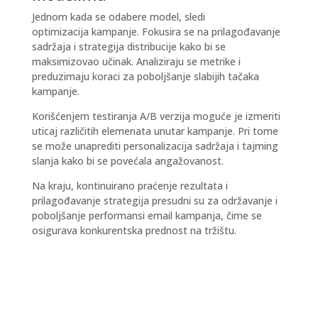
Jednom kada se odabere model, sledi
optimizacija
kampanje. Fokusira se na prilagođavanje
sadržaja i strategija distribucije kako bi se
maksimizovao učinak. Analiziraju se metrike i
preduzimaju koraci za poboljšanje slabijih tačaka
kampanje.
Korišćenjem
testiranja A/B verzija
moguće je izmeriti
uticaj različitih elemenata unutar kampanje. Pri tome
se može unaprediti personalizacija sadržaja i tajming
slanja kako bi se povećala angažovanost.
Na kraju, kontinuirano praćenje rezultata i
prilagođavanje strategija
presudni su
za održavanje i
poboljšanje performansi email kampanja, čime se
osigurava konkurentska prednost na tržištu.