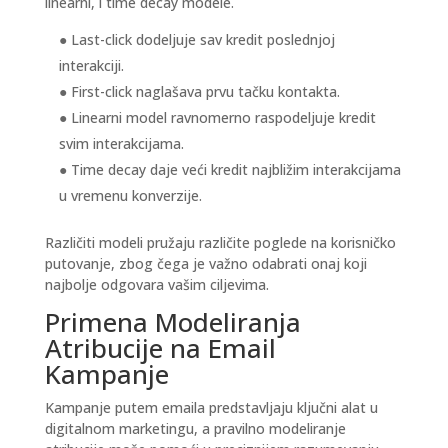
linearni
, i
time decay
modele.
Last-click
dodeljuje sav kredit poslednjoj
interakciji.
First-click
naglašava prvu tačku kontakta.
Linearni model
ravnomerno raspodeljuje kredit
svim interakcijama.
Time decay
daje veći kredit najbližim interakcijama
u vremenu konverzije.
Različiti modeli pružaju različite poglede na korisničko
putovanje, zbog čega je važno odabrati onaj koji
najbolje odgovara vašim ciljevima.
Primena Modeliranja
Atribucije na Email
Kampanje
Kampanje putem emaila predstavljaju ključni alat u
digitalnom marketingu, a pravilno modeliranje