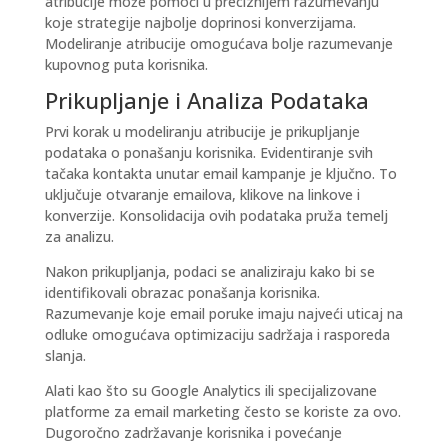
atribucije može pomoći u preciznijem razumevanju
koje strategije najbolje doprinosi konverzijama.
Modeliranje atribucije omogućava bolje razumevanje
kupovnog puta korisnika.
Prikupljanje i Analiza Podataka
Prvi korak u modeliranju atribucije je prikupljanje
podataka o ponašanju korisnika.
Evidentiranje svih
tačaka kontakta
unutar email kampanje je ključno. To
uključuje otvaranje emailova, klikove na linkove i
konverzije. Konsolidacija ovih podataka pruža temelj
za analizu.
Nakon prikupljanja, podaci se analiziraju kako bi se
identifikovali obrazac ponašanja korisnika.
Razumevanje koje email poruke imaju najveći uticaj na
odluke omogućava optimizaciju sadržaja i rasporeda
slanja.
Alati kao što su Google Analytics
ili specijalizovane
platforme za email marketing često se koriste za ovo.
Dugoročno zadržavanje korisnika i povećanje