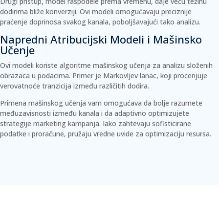
Drugi pristup, model raspodele prema vremenu, daje veću težinu
dodirima bliže konverziji. Ovi modeli omogućavaju preciznije
praćenje doprinosa svakog kanala, poboljšavajući tako analizu.
Napredni Atribucijski Modeli i Mašinsko
Učenje
Ovi modeli koriste algoritme mašinskog učenja za analizu složenih
obrazaca u podacima. Primer je Markovljev lanac, koji procenjuje
verovatnoće tranzicija između različitih dodira.
Primena mašinskog učenja vam omogućava da bolje razumete
međuzavisnosti između kanala i da adaptivno optimizujete
strategije marketing kampanja. Iako zahtevaju sofisticirane
podatke i proračune, pružaju vredne uvide za optimizaciju resursa.