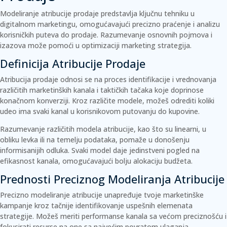
Modeliranje atribucije prodaje predstavlja ključnu tehniku u
digitalnom marketingu, omogućavajući precizno praćenje i analizu
korisničkih puteva do prodaje. Razumevanje osnovnih pojmova i
izazova može pomoći u optimizaciji marketing strategija.
Definicija Atribucije Prodaje
Atribucija prodaje odnosi se na proces identifikacije i vrednovanja
različitih marketinških kanala i taktičkih tačaka koje doprinose
konačnom konverziji. Kroz različite modele, možeš odrediti koliki
udeo ima svaki kanal u korisnikovom putovanju do kupovine.
Razumevanje različitih modela atribucije, kao što su linearni, u
obliku levka ili na temelju podataka, pomaže u donošenju
informisanijih odluka. Svaki model daje jedinstveni pogled na
efikasnost kanala, omogućavajući bolju alokaciju budžeta.
Prednosti Preciznog Modeliranja Atribucije
Precizno modeliranje atribucije unapređuje tvoje marketinške
kampanje kroz tačnije identifikovanje uspešnih elemenata
strategije. Možeš meriti performanse kanala sa većom preciznošću i
fokusirati resurse na one sa najvećim povratom ulaganja.