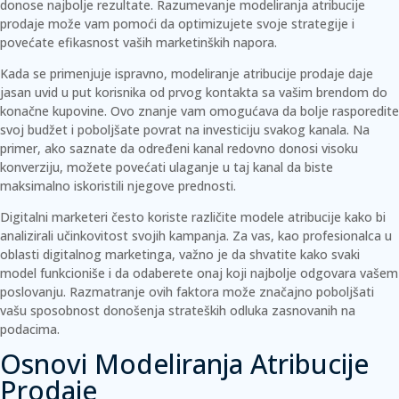
donose najbolje rezultate.
Razumevanje modeliranja atribucije
prodaje može vam pomoći da optimizujete svoje strategije i
povećate efikasnost vaših marketinških napora.
Kada se primenjuje ispravno, modeliranje atribucije prodaje daje
jasan uvid u put korisnika od prvog kontakta sa vašim brendom do
konačne kupovine. Ovo znanje vam omogućava da bolje rasporedite
svoj budžet i poboljšate povrat na investiciju svakog kanala. Na
primer, ako saznate da određeni kanal redovno donosi visoku
konverziju, možete povećati ulaganje u taj kanal da biste
maksimalno iskoristili njegove prednosti.
Digitalni marketeri često koriste različite modele atribucije kako bi
analizirali učinkovitost svojih kampanja. Za vas, kao profesionalca u
oblasti digitalnog marketinga, važno je da shvatite kako svaki
model funkcioniše i da odaberete onaj koji najbolje odgovara vašem
poslovanju. Razmatranje ovih faktora može značajno poboljšati
vašu sposobnost donošenja strateških odluka zasnovanih na
podacima.
Osnovi Modeliranja Atribucije
Prodaje