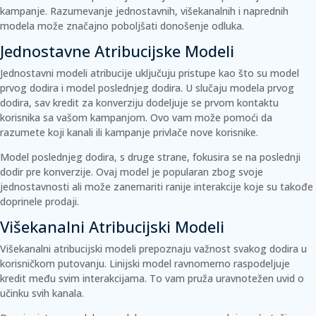
kampanje. Razumevanje jednostavnih, višekanalnih i naprednih
modela može značajno poboljšati donošenje odluka.
Jednostavne Atribucijske Modeli
Jednostavni modeli atribucije uključuju pristupe kao što su model
prvog dodira i model poslednjeg dodira. U slučaju modela prvog
dodira, sav kredit za konverziju dodeljuje se prvom kontaktu
korisnika sa vašom kampanjom. Ovo vam može pomoći da
razumete koji kanali ili kampanje privlače nove korisnike.
Model poslednjeg dodira, s druge strane, fokusira se na poslednji
dodir pre konverzije. Ovaj model je popularan zbog svoje
jednostavnosti ali može zanemariti ranije interakcije koje su takođe
doprinele prodaji.
Višekanalni Atribucijski Modeli
Višekanalni atribucijski modeli prepoznaju važnost svakog dodira u
korisničkom putovanju. Linijski model ravnomerno raspodeljuje
kredit među svim interakcijama. To vam pruža uravnotežen uvid o
učinku svih kanala.