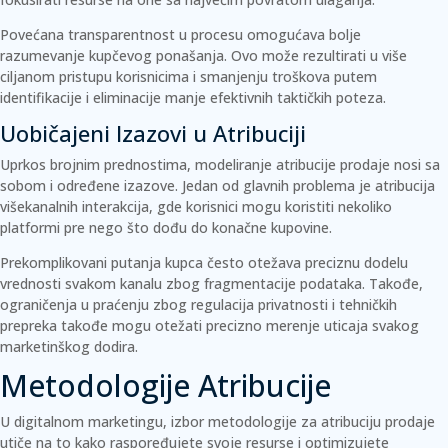
Povećana transparentnost u procesu omogućava bolje
razumevanje kupčevog ponašanja. Ovo može rezultirati u više
ciljanom pristupu korisnicima i smanjenju troškova putem
identifikacije i eliminacije manje efektivnih taktičkih poteza.
Uobičajeni Izazovi u Atribuciji
Uprkos brojnim prednostima, modeliranje atribucije prodaje nosi sa
sobom i određene izazove. Jedan od glavnih problema je atribucija
višekanalnih interakcija, gde korisnici mogu koristiti nekoliko
platformi pre nego što dođu do konačne kupovine.
Prekomplikovani putanja kupca često otežava preciznu dodelu
vrednosti svakom kanalu zbog fragmentacije podataka. Takođe,
ograničenja u praćenju zbog regulacija privatnosti i tehničkih
prepreka takođe mogu otežati precizno merenje uticaja svakog
marketinškog dodira.
Metodologije Atribucije
U digitalnom marketingu, izbor metodologije za atribuciju prodaje
utiče na to kako raspoređujete svoje resurse i optimizujete