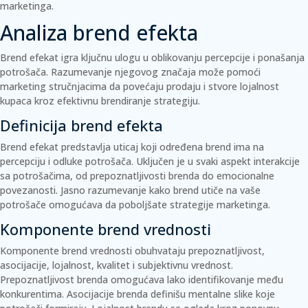
marketinga.
Analiza brend efekta
Brend efekat igra ključnu ulogu u oblikovanju percepcije i ponašanja
potrošača. Razumevanje njegovog značaja može pomoći
marketing stručnjacima da povećaju prodaju i stvore lojalnost
kupaca kroz efektivnu brendiranje strategiju.
Definicija brend efekta
Brend efekat predstavlja uticaj koji određena brend ima na
percepciju i odluke potrošača. Uključen je u svaki aspekt interakcije
sa potrošačima, od prepoznatljivosti brenda do emocionalne
povezanosti. Jasno razumevanje kako brend utiče na vaše
potrošače omogućava da poboljšate strategije marketinga.
Komponente brend vrednosti
Komponente brend vrednosti obuhvataju prepoznatljivost,
asocijacije, lojalnost, kvalitet i subjektivnu vrednost.
Prepoznatljivost brenda
omogućava lako identifikovanje među
konkurentima.
Asocijacije brenda
definišu mentalne slike koje