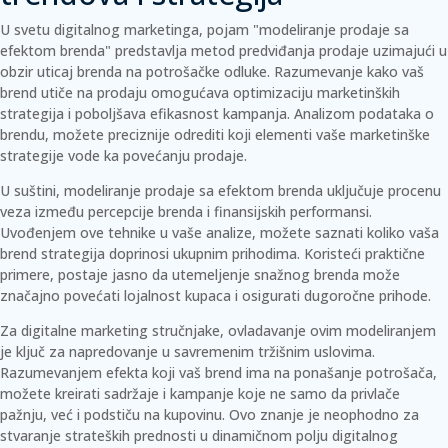
U svetu digitalnog marketinga, pojam "modeliranje prodaje sa
efektom brenda" predstavlja metod predviđanja prodaje uzimajući u
obzir uticaj brenda na potrošačke odluke.
Razumevanje kako vaš
brend utiče na prodaju omogućava optimizaciju marketinških
strategija i poboljšava efikasnost kampanja.
Analizom podataka o
brendu, možete preciznije odrediti koji elementi vaše marketinške
strategije vode ka povećanju prodaje.
U suštini, modeliranje prodaje sa efektom brenda uključuje procenu
veza između percepcije brenda i finansijskih performansi.
Uvođenjem ove tehnike u vaše analize, možete saznati koliko vaša
brend strategija doprinosi ukupnim prihodima. Koristeći praktične
primere, postaje jasno da utemeljenje snažnog brenda može
značajno povećati lojalnost kupaca i osigurati dugoročne prihode.
Za digitalne marketing stručnjake, ovladavanje ovim modeliranjem
je ključ za napredovanje u savremenim tržišnim uslovima.
Razumevanjem efekta koji vaš brend ima na ponašanje potrošača,
možete kreirati sadržaje i kampanje koje ne samo da privlače
pažnju, već i podstiču na kupovinu. Ovo znanje je neophodno za
stvaranje strateških prednosti u dinamičnom polju digitalnog