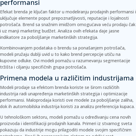
performansi
Efekat brenda je ključan faktor u modeliranju prodajnih performansi i
uključuje elemente poput prepoznatljivosti, reputacije i lojalnosti
potrošača. Brend sa snažnim imidžom omogućava veću prodaju čak
i uz manji marketing budžet. Analiza ovih efekata daje jasne
indikatore
za poboljšanje marketinških strategija.
Kombinovanjem podataka o brendu sa ponašanjem potrošača,
modeli pružaju dublji uvid u to kako brend percepcije utiču na
kupovne odluke. Ovi modeli pomažu u razumevanju segmentacije
tržišta i ciljanju specifičnih grupa potrošača.
Primena modela u različitim industrijama
Modeli prodaje sa efektom brenda koriste se širom različitih
industrija radi unapređenja marketinških strategija i optimizacije
performansi.
Maloprodaja
koristi ove modele za poboljšanje zaliha,
dok ih
automobilska industrija
koristi za analizu preferencija kupaca.
U tehnološkom sektoru, modeli pomažu u određivanju cena novih
proizvoda i identifikaciji prodajnih kanala. Primeri iz stvarnog sveta
pokazuju da industrije mogu prilagoditi modele svojim specifičnim