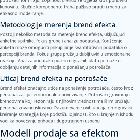
potrošači formiraju.
Lojalnost brendu
se ogleda kroz ponovnu
kupovinu. Ključne komponente treba pažljivo pratiti i meriti za
efikasno modeliranje.
Metodologije merenja brend efekta
Postoji nekoliko metoda za merenje brend efekta, uključujući
anketne upitnike, fokus grupe i analizu podataka. Korišćenje
anketa
može omogućiti prikupljanje kvantitativnih podataka o
percepciji brenda.
Fokus grupe
pružaju dublji uvid u emocionalne
reakcije. Analiza podataka putem digitalnih alata pomaže u
dobijanju detaljnih informacija o ponašanju potrošača.
Uticaj brend efekta na potrošače
Brend efekat značajno utiče na ponašanje potrošača, često kroz
personalizaciju i emocionalno povezivanje. Potrošači gravitiraju
brendovima koji rezoniraju s njihovim vrednostima ili im pružaju
personalizovano iskustvo. Razumevanje ovih uticaja omogućava
kreiranje strategija koje podstiču lojalnost, što u krajnjem ishodu
vodi ka povećanju prihoda i dugotrajnom uspehu.
Modeli prodaje sa efektom