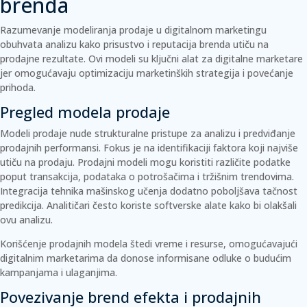
brenda
Razumevanje modeliranja prodaje u digitalnom marketingu
obuhvata analizu kako prisustvo i reputacija brenda utiču na
prodajne rezultate. Ovi modeli su ključni alat za digitalne marketare
jer omogućavaju optimizaciju marketinških strategija i povećanje
prihoda.
Pregled modela prodaje
Modeli prodaje nude strukturalne pristupe za analizu i predviđanje
prodajnih performansi. Fokus je na identifikaciji faktora koji najviše
utiču na prodaju.
Prodajni modeli
mogu koristiti različite podatke
poput transakcija, podataka o potrošačima i tržišnim trendovima.
Integracija tehnika mašinskog učenja dodatno poboljšava tačnost
predikcija. Analitičari često koriste softverske alate kako bi olakšali
ovu analizu.
Korišćenje prodajnih modela štedi vreme i resurse, omogućavajući
digitalnim marketarima da donose informisane odluke o budućim
kampanjama i ulaganjima.
Povezivanje brend efekta i prodajnih