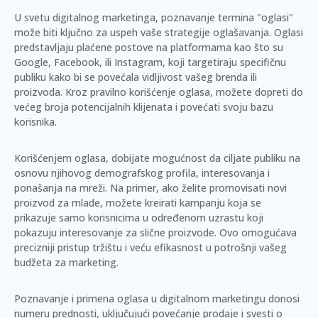
U svetu digitalnog marketinga, poznavanje termina "oglasi"
može biti ključno za uspeh vaše strategije oglašavanja.
Oglasi
predstavljaju plaćene postove na platformama kao što su
Google, Facebook, ili Instagram, koji targetiraju specifičnu
publiku kako bi se povećala vidljivost vašeg brenda ili
proizvoda.
Kroz pravilno korišćenje oglasa, možete dopreti do
većeg broja potencijalnih klijenata i povećati svoju bazu
korisnika.
Korišćenjem oglasa, dobijate mogućnost da ciljate publiku na
osnovu njihovog demografskog profila, interesovanja i
ponašanja na mreži. Na primer, ako želite promovisati novi
proizvod za mlade, možete kreirati kampanju koja se
prikazuje samo korisnicima u određenom uzrastu koji
pokazuju interesovanje za slične proizvode. Ovo omogućava
precizniji pristup tržištu i veću efikasnost u potrošnji vašeg
budžeta za marketing.
Poznavanje i primena oglasa u digitalnom marketingu donosi
numeru prednosti, uključujući povećanje prodaje i svesti o