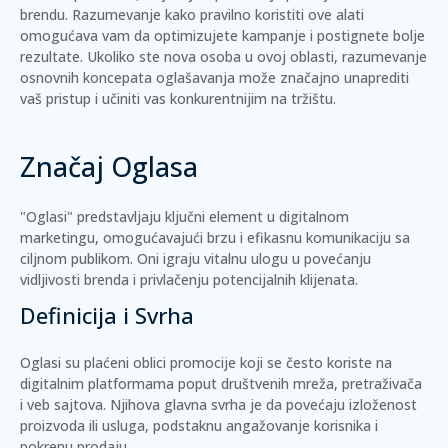
brendu. Razumevanje kako pravilno koristiti ove alati
omogućava vam da optimizujete kampanje i postignete bolje
rezultate. Ukoliko ste nova osoba u ovoj oblasti, razumevanje
osnovnih koncepata oglašavanja može značajno unaprediti
vaš pristup i učiniti vas konkurentnijim na tržištu.
Značaj Oglasa
"Oglasi" predstavljaju ključni element u digitalnom
marketingu, omogućavajući brzu i efikasnu komunikaciju sa
ciljnom publikom. Oni igraju vitalnu ulogu u povećanju
vidljivosti brenda i privlačenju potencijalnih klijenata.
Definicija i Svrha
Oglasi su plaćeni oblici promocije koji se često koriste na
digitalnim platformama poput društvenih mreža, pretraživača
i veb sajtova. Njihova glavna svrha je da povećaju izloženost
proizvoda ili usluga, podstaknu angažovanje korisnika i
pokrenu prodaju.