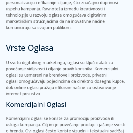
personalizaciju i efikasnije ciljanje, što značajno doprinosi
uspehu kampanja. Ravnoteža između kreativnosti i
tehnologije u razvoju oglasa omogućava digitalnim
marketinškim stručnjacima da na inovativne načine
komuniciraju sa svojom publikom.
Vrste Oglasa
U svetu digitalnog marketinga, oglasi su ključni alati za
povećanje vidljivosti i ciljanje pravih korisnika.
Komercijalni
oglasi
su usmereni na brendove i proizvode,
privatni
oglasi
omogućavaju pojedincima da direktno dosegnu kupce,
dok
online oglasi
pružaju efikasne načine za ostvarivanje
internet prisustva.
Komercijalni Oglasi
Komercijalni oglasi se koriste za promociju proizvoda ili
usluga kompanija. Cilj im je povećanje prodaje i jačanje svesti
o brendu. Ovi oglasi često koriste vizuelni i tekstualni sadržaj