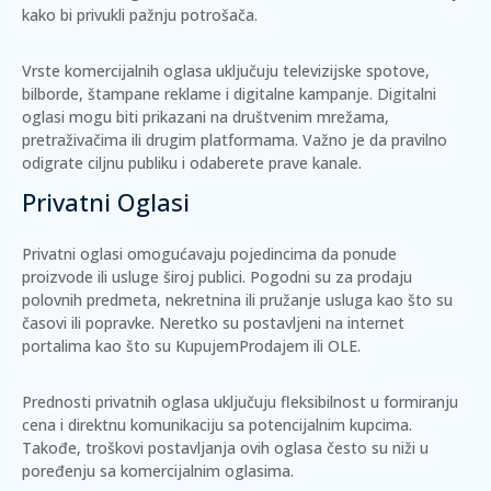
kako bi privukli pažnju potrošača.
Vrste komercijalnih oglasa
uključuju televizijske spotove,
bilborde, štampane reklame i digitalne kampanje. Digitalni
oglasi mogu biti prikazani na društvenim mrežama,
pretraživačima ili drugim platformama. Važno je da pravilno
odigrate ciljnu publiku i odaberete prave kanale.
Privatni Oglasi
Privatni oglasi omogućavaju pojedincima da ponude
proizvode ili usluge široj publici. Pogodni su za prodaju
polovnih predmeta, nekretnina ili pružanje usluga kao što su
časovi ili popravke. Neretko su postavljeni na internet
portalima kao što su
KupujemProdajem
ili
OLE
.
Prednosti privatnih oglasa
uključuju fleksibilnost u formiranju
cena i direktnu komunikaciju sa potencijalnim kupcima.
Takođe, troškovi postavljanja ovih oglasa često su niži u
poređenju sa komercijalnim oglasima.