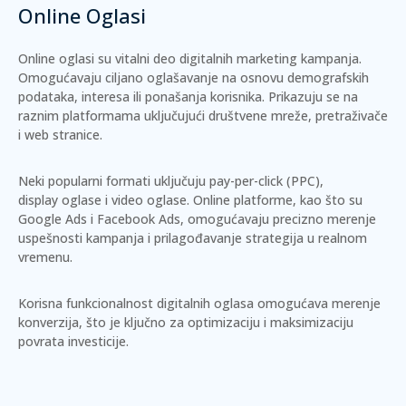
Online Oglasi
Online oglasi su vitalni deo digitalnih marketing kampanja.
Omogućavaju ciljano oglašavanje na osnovu demografskih
podataka, interesa ili ponašanja korisnika. Prikazuju se na
raznim platformama uključujući društvene mreže, pretraživače
i web stranice.
Neki popularni formati uključuju
pay-per-click
(PPC),
display
oglase i
video
oglase. Online platforme, kao što su
Google Ads
i
Facebook Ads
, omogućavaju precizno merenje
uspešnosti kampanja i prilagođavanje strategija u realnom
vremenu.
Korisna funkcionalnost digitalnih oglasa omogućava merenje
konverzija, što je ključno za optimizaciju i maksimizaciju
povrata investicije.