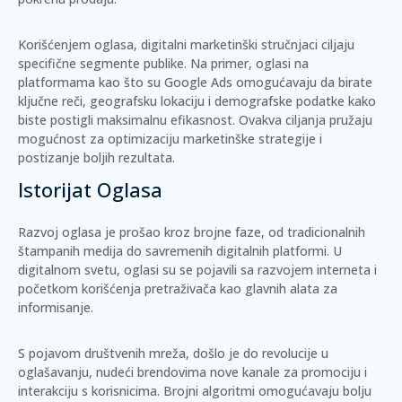
Korišćenjem oglasa, digitalni marketinški stručnjaci ciljaju
specifične segmente publike. Na primer, oglasi na
platformama kao što su Google Ads omogućavaju da birate
ključne reči, geografsku lokaciju i demografske podatke kako
biste postigli maksimalnu efikasnost. Ovakva ciljanja pružaju
mogućnost za optimizaciju marketinške strategije i
postizanje boljih rezultata.
Istorijat Oglasa
Razvoj oglasa je prošao kroz brojne faze, od tradicionalnih
štampanih medija do savremenih digitalnih platformi. U
digitalnom svetu, oglasi su se pojavili sa razvojem interneta i
početkom korišćenja pretraživača kao glavnih alata za
informisanje.
S pojavom društvenih mreža, došlo je do revolucije u
oglašavanju, nudeći brendovima nove kanale za promociju i
interakciju s korisnicima. Brojni algoritmi omogućavaju bolju