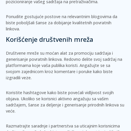
pozicioniranje vašeg sadržaja na pretraživačima.
Ponudite gostujuće postove na relevantnim blogovima da
biste poboljšali šanse za dobijanje kvalitetnih povratnih
linkova.
Korišćenje društvenih mreža
Društvene mreže su moćan alat za promociju sadržaja i
generisanje povratnih linkova.
Redovno delite
svoj sadržaj na
platformama koje vaša publika koristi. Angažujte se sa
svojom zajednicom kroz komentare i poruke kako biste
izgradili veze.
Koristite
hashtagove
kako biste povećali vidljivost svojih
objava. Ukoliko se korisnici aktivno angažuju sa vašim
sadržajem, šanse za deljenje i generisanje prirodnih linkova su
veće.
Razmatrajte saradnje i partnerstva sa uticajnim korisnicima