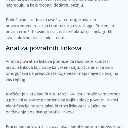
napreduju, a koje trebaju dodatnu pažnju.
Podešavanje redovnih izveštaja omogućava vam
pravovremenu reakciju i optimizaciju strategije. Praćenjem
pozicija možete uvideti i sezonske fluktuacije i prilagoditi
svoje aktivnosti u skladu sa tim.
Analiza povratnih linkova
Analiza povratnih linkova pomaže da razumete kvalitet i
prirodu linkova koji vode ka vašem sajtu. Ova analiza vam
omogućava da prepoznate koje veze imaju najveći uticaj na
vaš rejting.
Korišćenje alata kao što su
Moz
i
Majestic
može vam pomoći
u proceni autoriteta domena sa kojih dolaze povratni linkovi.
Identifikacija potencijalno štetnih linkova je ključna za
održavanje pozitivnog profila linkova.
Praćenjem povratnih linkova lako identifikujete trendove, kao i