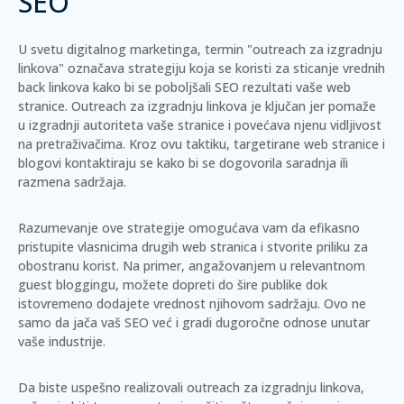
SEO
U svetu digitalnog marketinga, termin "outreach za izgradnju
linkova" označava strategiju koja se koristi za sticanje vrednih
back linkova kako bi se poboljšali SEO rezultati vaše web
stranice.
Outreach za izgradnju linkova je ključan jer pomaže
u izgradnji autoriteta vaše stranice i povećava njenu vidljivost
na pretraživačima.
Kroz ovu taktiku, targetirane web stranice i
blogovi kontaktiraju se kako bi se dogovorila saradnja ili
razmena sadržaja.
Razumevanje ove strategije omogućava vam da efikasno
pristupite vlasnicima drugih web stranica i stvorite priliku za
obostranu korist. Na primer, angažovanjem u relevantnom
guest bloggingu, možete dopreti do šire publike dok
istovremeno dodajete vrednost njihovom sadržaju. Ovo ne
samo da jača vaš SEO već i gradi dugoročne odnose unutar
vaše industrije.
Da biste uspešno realizovali outreach za izgradnju linkova,