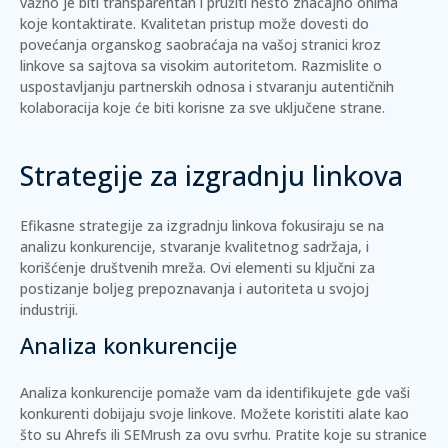
važno je biti transparentan i pružiti nešto značajno onima
koje kontaktirate. Kvalitetan pristup može dovesti do
povećanja organskog saobraćaja na vašoj stranici kroz
linkove sa sajtova sa visokim autoritetom. Razmislite o
uspostavljanju partnerskih odnosa i stvaranju autentičnih
kolaboracija koje će biti korisne za sve uključene strane.
Strategije za izgradnju linkova
Efikasne strategije za izgradnju linkova fokusiraju se na
analizu konkurencije, stvaranje kvalitetnog sadržaja, i
korišćenje društvenih mreža. Ovi elementi su ključni za
postizanje boljeg prepoznavanja i autoriteta u svojoj
industriji.
Analiza konkurencije
Analiza konkurencije pomaže vam da identifikujete gde vaši
konkurenti dobijaju svoje linkove. Možete koristiti alate kao
što su
Ahrefs
ili
SEMrush
za ovu svrhu. Pratite koje su stranice