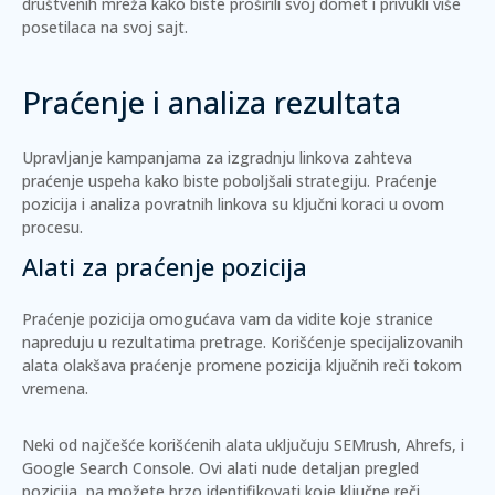
društvenih mreža kako biste proširili svoj domet i privukli više
posetilaca na svoj sajt.
Praćenje i analiza rezultata
Upravljanje kampanjama za izgradnju linkova zahteva
praćenje uspeha kako biste poboljšali strategiju. Praćenje
pozicija i analiza povratnih linkova su ključni koraci u ovom
procesu.
Alati za praćenje pozicija
Praćenje pozicija omogućava vam da vidite koje stranice
napreduju u rezultatima pretrage. Korišćenje specijalizovanih
alata olakšava praćenje promene pozicija ključnih reči tokom
vremena.
Neki od najčešće korišćenih alata uključuju
SEMrush
,
Ahrefs
, i
Google Search Console
. Ovi alati nude detaljan pregled
pozicija, pa možete brzo identifikovati koje ključne reči