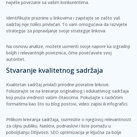
najviše povezane sa vašim konkurentima.
Identifikujte praznine u linkovima i zapitajte se zašto vaš
sadržaj nije toliko privlačan. To vam omogućava da razvijete
strategije za popravljanje svoje strategije linkova.
Na osnovu analize, možete usmeriti svoje napore ka izgradnji
boljih i relevantnijih poveznica, čime povećavate svoj
autoritet.
Stvaranje kvalitetnog sadržaja
Kvalitetan sadržaj privlači prirodne povratne linkove.
Fokusirajte se na kreiranje originalnog i edukativnog sadržaja
koji pruža vrednost vašim čitaocima. Pokušajte s različitim
formatima kao što su blog postovi, video zapisi ili infografici.
Prilikom kreiranja sadržaja, razmislite o njegovoj relevantnosti
za ciljnu publiku.
Naslovi
,
podnaslovi
i liste pomažu u
poboljšanju čitljivosti.
SEO optimizacija
je ključna za bolje