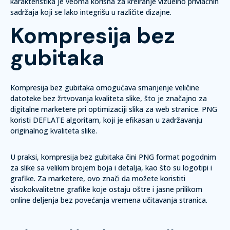
karakteristika je veoma korisna za kreiranje vizuelno privlačnih
sadržaja koji se lako integrišu u različite dizajne.
Kompresija bez
gubitaka
Kompresija bez gubitaka omogućava smanjenje veličine
datoteke bez žrtvovanja kvaliteta slike, što je značajno za
digitalne marketere pri optimizaciji slika za web stranice. PNG
koristi DEFLATE algoritam, koji je efikasan u zadržavanju
originalnog kvaliteta slike.
U praksi, kompresija bez gubitaka čini PNG format pogodnim
za slike sa velikim brojem boja i detalja, kao što su logotipi i
grafike. Za marketere, ovo znači da možete koristiti
visokokvalitetne grafike koje ostaju oštre i jasne prilikom
online deljenja bez povećanja vremena učitavanja stranica.