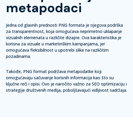
metapodaci
Jedna od glavnih prednosti PNG formata je njegova podrška
za transparentnost, koja omogućava neprimetno uklapanje
vizualnih elemenata u različite dizajne. Ova karakteristika je
korisna za vizuale u marketinškim kampanjama, jer
omogućava fleksibilnost u upotrebi slike na različitim
pozadinama.
Takođe, PNG format podržava metapodatke koji
omogućavaju sačuvanje korisnih informacija kao što su
ključne reči i opisi. Ovo je naročito važno za SEO optimizaciju i
strategije društvenih medija, poboljšavajući vidljivost sadržaja.