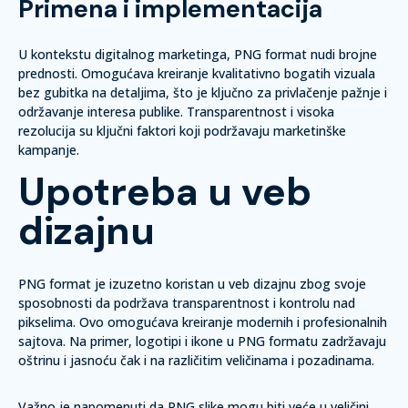
Primena i implementacija
U kontekstu digitalnog marketinga, PNG format nudi brojne
prednosti. Omogućava kreiranje kvalitativno bogatih vizuala
bez gubitka na detaljima, što je ključno za privlačenje pažnje i
održavanje interesa publike. Transparentnost i visoka
rezolucija su ključni faktori koji podržavaju marketinške
kampanje.
Upotreba u veb
dizajnu
PNG format je izuzetno koristan u veb dizajnu zbog svoje
sposobnosti da podržava transparentnost i kontrolu nad
pikselima. Ovo omogućava kreiranje modernih i profesionalnih
sajtova. Na primer, logotipi i ikone u PNG formatu zadržavaju
oštrinu i jasnoću čak i na različitim veličinama i pozadinama.
Važno je napomenuti da PNG slike mogu biti veće u veličini