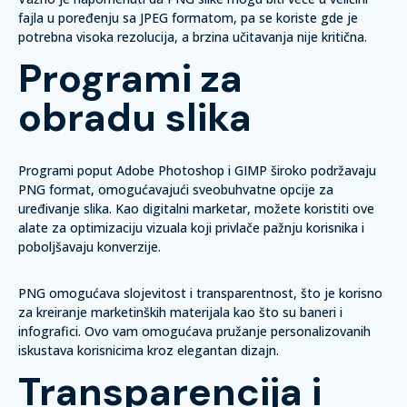
fajla u poređenju sa JPEG formatom, pa se koriste gde je
potrebna visoka rezolucija, a brzina učitavanja nije kritična.
Programi za
obradu slika
Programi poput Adobe Photoshop i GIMP široko podržavaju
PNG format, omogućavajući sveobuhvatne opcije za
uređivanje slika. Kao digitalni marketar, možete koristiti ove
alate za optimizaciju vizuala koji privlače pažnju korisnika i
poboljšavaju konverzije.
PNG omogućava slojevitost i transparentnost, što je korisno
za kreiranje marketinških materijala kao što su baneri i
infografici. Ovo vam omogućava pružanje personalizovanih
iskustava korisnicima kroz elegantan dizajn.
Transparencija i