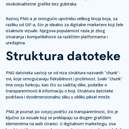
visokokvalitetne grafike bez gubitaka.
Razvoj PNG-a je omogućio upotrebu velikog broja boja, za
razliku od GIF-a, što je idealno za digitalne marketere koji žele
istaknute vizuale. Njegova popularnost rasla je zbog
otvaranja i kompatibilnosti sa različitim platformama i
uređajima.
Struktura datoteke
PNG datoteka sastoji se od niza struktura nazvanih "chunk"-
ovi, koje omogućavaju fleksibilnost i proširivost. Svaki "chunk"
ima svoju funkciju, kao što su sadržaj slike, podatke o
transparentnosti ili informaciju o boji. Struktura datoteke
podržava i dvodimenzionalnu sliku u obliku piksel mreže.
PNG je poznat po svojoj podršci za transparentnost, što je
ključno za vizuale koji se preklapaju sa drugim grafičkim
elementima na web stranici. U digitalnom marketingu, ova