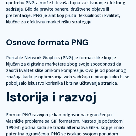
upotrebu PNG-a može biti vaša tajna za stvaranje efektnog
sadržaja. Bilo da pravite banere, društvene objave ili
prezentacije, PNG je alat koji pruža fleksibilnost i kvalitet,
ključne za efektivnu marketinšku strategiju.
Osnove formata PNG
Portable Network Graphics (PNG) je format slike koji je
ključan za digitalne marketere zbog svoje sposobnosti da
zadrži kvalitet slike prilikom kompresije. Ovo je od posebnog
značaja kada je optimizacija web sadržaja u pitanju kako bi se
poboljšalo iskustvo korisnika i brzina učitavanja stranica.
Istorija i razvoj
Format PNG razvijen je kao odgovor na ograničenja i
vlasničke probleme sa GIF formatom. Nastao je početkom
1990-ih godina kada se tražila alternativa GIF-u koji je imao
patentna ograničenja. PNG se istakao svojom ponudom