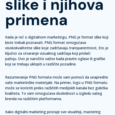
slike i njihova
primena
Kada je reč o digitalnom marketingu, PNG je format slike koji
biste trebali poznavati.
PNG format omogućava
visokokvalitetne slike koje zadržavaju transparentnost, što je
ključno za stvaranje vizualnog sadržaja koji privlači
pažnju.
Ovo je naročito važno kada pravite oglase ili grafike
koji se trebaju uklopiti u različite pozadine.
Razumevanje PNG formata može vam pomoći da unapredite
vaše marketinške materijale. Na primer, logo u PNG formatu
može se koristiti preko različitih medijskih kanala bez gubitka
kvaliteta. To vam omogućava doslednost u izgledu vašeg
brenda na različitim platformama.
Kako digitalni marketing postaje sve visuelniji, mastering