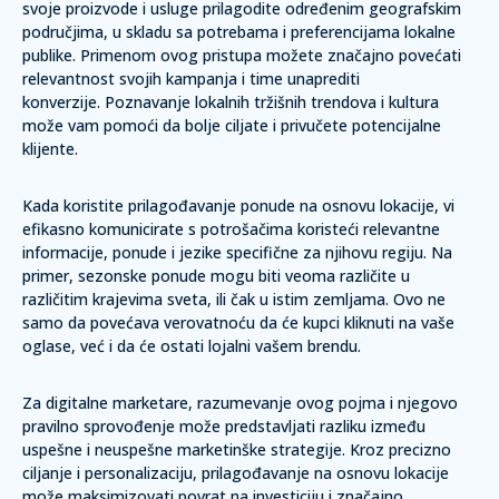
svoje proizvode i usluge prilagodite određenim geografskim
područjima, u skladu sa potrebama i preferencijama lokalne
publike.
Primenom ovog pristupa možete značajno povećati
relevantnost svojih kampanja i time unaprediti
konverzije.
Poznavanje lokalnih tržišnih trendova i kultura
može vam pomoći da bolje ciljate i privučete potencijalne
klijente.
Kada koristite prilagođavanje ponude na osnovu lokacije, vi
efikasno komunicirate s potrošačima koristeći relevantne
informacije, ponude i jezike specifične za njihovu regiju. Na
primer, sezonske ponude mogu biti veoma različite u
različitim krajevima sveta, ili čak u istim zemljama. Ovo ne
samo da povećava verovatnoću da će kupci kliknuti na vaše
oglase, već i da će ostati lojalni vašem brendu.
Za digitalne marketare, razumevanje ovog pojma i njegovo
pravilno sprovođenje može predstavljati razliku između
uspešne i neuspešne marketinške strategije. Kroz precizno
ciljanje i personalizaciju, prilagođavanje na osnovu lokacije
može maksimizovati povrat na investiciju i značajno