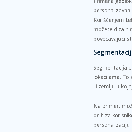
Primena geolo
personalizovanu
Korišćenjem teh
možete dizajnir
povećavajući st
Segmentacija
Segmentacija om
lokacijama. To 
ili zemlju u koj
Na primer, može
onih za korisni
personalizaciju