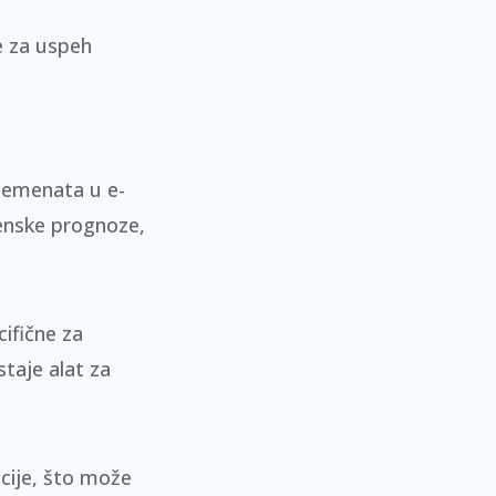
e za uspeh
lemenata u e-
enske prognoze,
cifične za
staje alat za
acije, što može