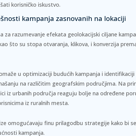
šati korisničko iskustvo.
ešnosti kampanja zasnovanih na lokaciji
čna za razumevanje efekata geolokacijski ciljane kamp
kao što su stopa otvaranja, klikova, i konverzija prema
omaže u optimizaciji budućih kampanja i identifikaciji
našanju na različitim geografskim područjima. Na pr
snici iz urbanih područja reaguju bolje na određene po
risnicima iz ruralnih mesta.
ize
omogućavaju finu prilagodbu strategije kako bi se p
ućnosti kampanja.