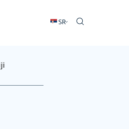
SR
ji