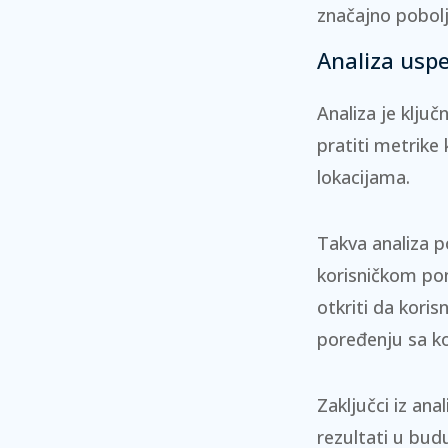
značajno pobolj
Analiza usp
Analiza je klju
pratiti metrike 
lokacijama.
Takva analiza p
korisničkom po
otkriti da kori
poređenju sa ko
Zaključci iz anal
rezultati u bud