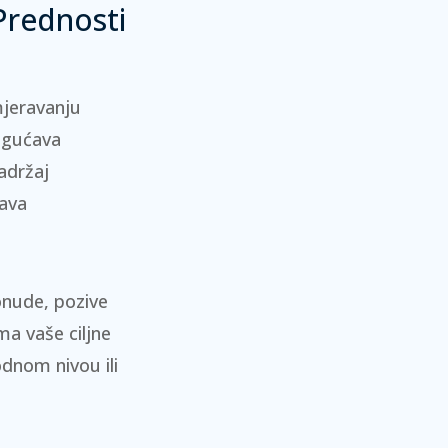
Prednosti
mjeravanju
ogućava
adržaj
šava
onude, pozive
ma vaše ciljne
dnom nivou ili