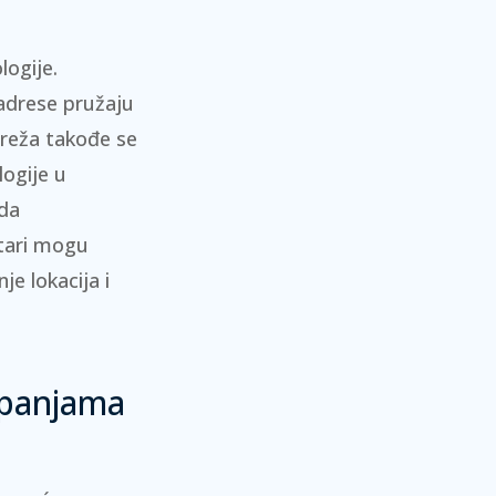
logije.
adrese
pružaju
mreža takođe se
logije u
 da
etari mogu
je lokacija i
mpanjama