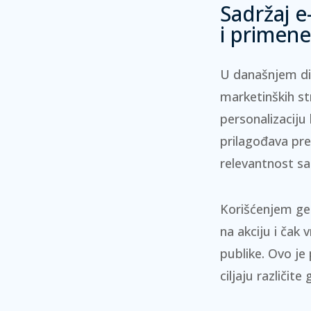
Sadržaj e
i primen
U današnjem dig
marketinških st
personalizaciju
prilagođava pre
relevantnost sa
Korišćenjem geo
na akciju i čak
publike. Ovo je
ciljaju različi