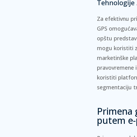
Tehnologije 
Za efektivnu pri
GPS
omogućava 
opštu predstavu
mogu koristiti 
marketinške pl
pravovremene in
koristiti
platfo
segmentaciju t
Primena 
putem e-