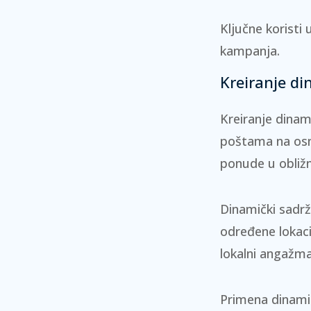
Ključne koristi
u
kampanja.
Kreiranje di
Kreiranje dina
poštama na osn
ponude u obližn
Dinamički sadrž
određene lokaci
lokalni angažman
Primena dinami