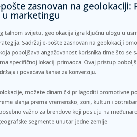
-pošte zasnovan na geolokaciji: 
e u marketingu
italnom svijetu, geolokacija igra ključnu ulogu u us
rategija.
Sadržaj e-pošte zasnovan na geolokaciji om
 koja poboljšava angažovanost korisnika time što se s
ma specifičnoj lokaciji primaoca.
Ovaj pristup pobolj
držaja i povećava šanse za konverziju.
lokacije, možete dinamički prilagoditi promotivne p
 vreme slanja prema vremenskoj zoni, kulturi i potreba
 posebno važno za brendove koji posluju na međunaro
te geografske segmente unutar jedne zemlje.