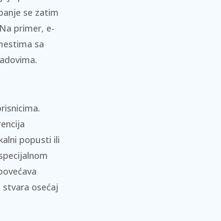
panje se zatim
 Na primer, e-
 mestima sa
radovima.
risnicima.
encija
lni popusti ili
 specijalnom
 povećava
 stvara osećaj