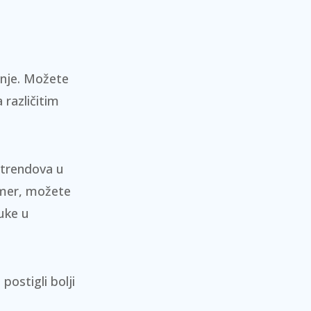
anje. Možete
 različitim
 trendova u
imer, možete
ruke u
ostigli bolji