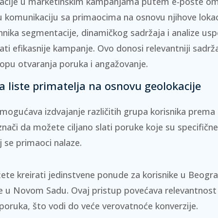
kacije u marketinškim kampanjama putem e-pošte o
 komunikaciju sa primaocima na osnovu njihove lokac
nika segmentacije, dinamičkog sadržaja i analize usp
ati efikasnije kampanje. Ovo donosi relevantniji sadrža
opu otvaranja poruka i angažovanje.
 liste primatelja na osnovu geolokacije
ogućava izdvajanje različitih grupa korisnika prema 
znači da možete ciljano slati poruke koje su specifične
oj se primaoci nalaze.
te kreirati jedinstvene ponude za korisnike u Beograd
ke u Novom Sadu. Ovaj pristup povećava relevantnost 
 poruka, što vodi do veće verovatnoće konverzije.