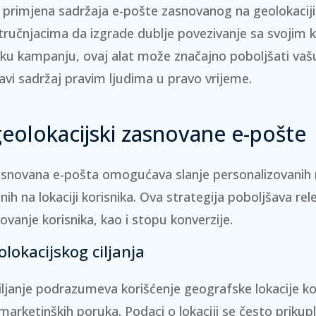
i primjena sadržaja e-pošte zasnovanog na geolokaci
ručnjacima da izgrade dublje povezivanje sa svojim k
ešku kampanju, ovaj alat može značajno poboljšati va
avi sadržaj pravim ljudima u pravo vrijeme.
eolokacijski zasnovane e-pošte
zasnovana e-pošta omogućava slanje personalizovanih 
ih na lokaciji korisnika. Ova strategija poboljšava re
ovanje korisnika, kao i stopu konverzije.
olokacijskog ciljanja
iljanje podrazumeva korišćenje geografske lokacije ko
 marketinških poruka.
Podaci o lokaciji
se često prikup