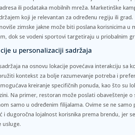
 adresa ili podataka mobilnih mreža. Marketinške kam
držajem koji je relevantan za određenu regiju ili grad.
moviše zimske jakne može biti poslana korisnicima u
m, dok se vodeni sportovi targetiraju u priobalnim g
cije u personalizaciji sadržaja
 sadržaja na osnovu lokacije povećava
interakciju
sa ko
ružiti kontekst za bolje razumevanje potreba i prefer
omogućava kreiranje specifičnih ponuda, kao što su loka
zini. Na primer, restoran može poslati obaveštenje o
om samo u određenim filijalama. Ovime se ne samo
ć i
dugoročna lojalnost
korisnika prema brendu, jer se
 usluge.