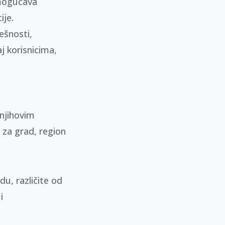
mogućava
ije.
ešnosti,
j korisnicima,
njihovim
 za grad, region
u, različite od
i