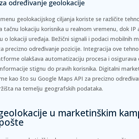
za određivanje geolokacije
menu geolokacijskog ciljanja koriste se različite tehno
tačnu lokaciju korisnika u realnom vremenu, dok
IP 
 o lokaciji uređaja. Bežični signali i podaci mobilnih 
za precizno određivanje pozicije. Integracija ove tehno
atforme olakšava automatizaciju procesa i osigurava
formacije stignu do pravih korisnika. Digitalni mark
rme kao što su Google Maps API
za precizno određivan
ržišta na temelju geografskih podataka.
geolokacije u marketinškim ka
pošte