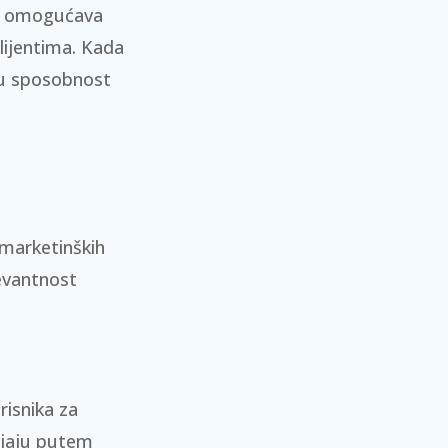
ji omogućava
lijentima. Kada
šu sposobnost
marketinških
levantnost
risnika za
ljaju putem