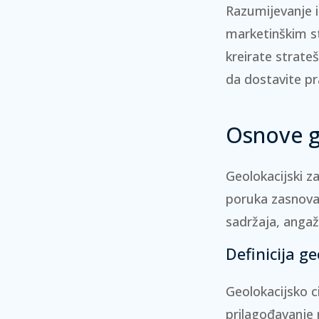
Razumijevanje 
marketinškim st
kreirate strat
da dostavite pr
Osnove g
Geolokacijski 
poruka zasnovan
sadržaja, angaž
Definicija ge
Geolokacijsko c
prilagođavanje