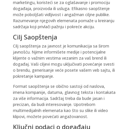
marketingu, koristeći se za oglašavanje i promociju
događaja, proizvoda ili usluga. Efikasno saopštenje
može poboljšati vidljivost i angažman ciljne publike.
Razumevanje njegovih elemenata pomaže u kreiranju
sadržaja koji privlači pažnju i pokreće akciju.
Cilj Saopštenja
Cilj saopštenja za javnost je komunikacija sa širom
javnošću. Njime informišete medije i potencijalne
klijente o važnim vestima vezanim za vaš brend ili
događaj.
Vaši ciljevi mogu uključivati
povećanje svesti
o brendu, generisanje veće posete vašem veb sajtu, ili
pokretanje kampanje.
Format saopštenja se obično sastoji od naslova,
imena kompanije, datuma, glavnog teksta i kontakata
za više informacija. Sadržaj treba da bude jasan i
precizan, da budi interesovanje. Upotrebom
multimedijalnih elemenata kao što su slike ili video
klipovi, možete povećati angažovanost.
Ključni podaci o događaju