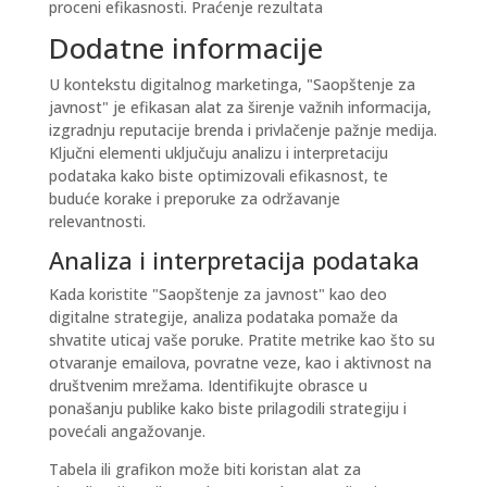
proceni efikasnosti. Praćenje rezultata
Dodatne informacije
U kontekstu digitalnog marketinga, "Saopštenje za
javnost" je efikasan alat za širenje važnih informacija,
izgradnju reputacije brenda i privlačenje pažnje medija.
Ključni elementi uključuju analizu i interpretaciju
podataka kako biste optimizovali efikasnost, te
buduće korake i preporuke za održavanje
relevantnosti.
Analiza i interpretacija podataka
Kada koristite "Saopštenje za javnost" kao deo
digitalne strategije, analiza podataka pomaže da
shvatite uticaj vaše poruke. Pratite metrike kao što su
otvaranje emailova, povratne veze, kao i aktivnost na
društvenim mrežama.
Identifikujte obrasce u
ponašanju publike
kako biste prilagodili strategiju i
povećali angažovanje.
Tabela ili grafikon može biti koristan alat za