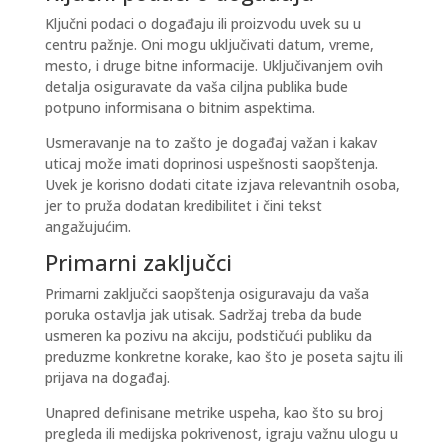
Ključni podaci o događaju ili proizvodu uvek su u
centru pažnje. Oni mogu uključivati ​​datum, vreme,
mesto, i druge bitne informacije.
Uključivanjem ovih
detalja
osiguravate da vaša ciljna publika bude
potpuno informisana o bitnim aspektima.
Usmeravanje na to zašto je događaj važan i kakav
uticaj može imati doprinosi uspešnosti saopštenja.
Uvek je korisno dodati citate izjava relevantnih osoba,
jer to pruža dodatan kredibilitet i čini tekst
angažujućim.
Primarni zaključci
Primarni zaključci saopštenja osiguravaju da vaša
poruka ostavlja jak utisak. Sadržaj treba da bude
usmeren ka pozivu na akciju, podstičući publiku da
preduzme konkretne korake, kao što je poseta sajtu ili
prijava na događaj.
Unapred definisane metrike uspeha, kao što su broj
pregleda ili medijska pokrivenost, igraju važnu ulogu u