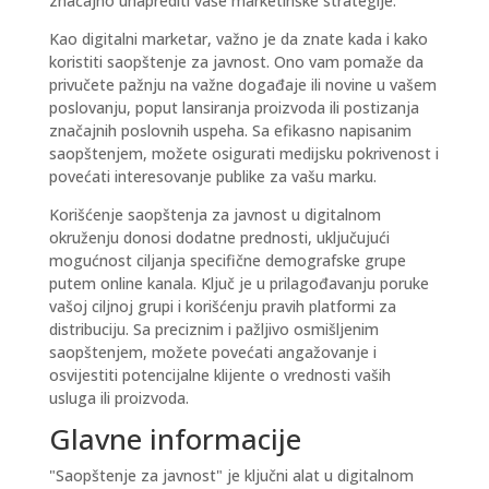
značajno unaprediti vaše marketinške strategije.
Kao digitalni marketar, važno je da znate kada i kako
koristiti saopštenje za javnost. Ono vam pomaže da
privučete pažnju na važne događaje ili novine u vašem
poslovanju, poput lansiranja proizvoda ili postizanja
značajnih poslovnih uspeha. Sa efikasno napisanim
saopštenjem, možete osigurati medijsku pokrivenost i
povećati interesovanje publike za vašu marku.
Korišćenje saopštenja za javnost u digitalnom
okruženju donosi dodatne prednosti, uključujući
mogućnost ciljanja specifične demografske grupe
putem online kanala. Ključ je u prilagođavanju poruke
vašoj ciljnoj grupi i korišćenju pravih platformi za
distribuciju. Sa preciznim i pažljivo osmišljenim
saopštenjem, možete povećati angažovanje i
osvijestiti potencijalne klijente o vrednosti vaših
usluga ili proizvoda.
Glavne informacije
"Saopštenje za javnost" je ključni alat u digitalnom