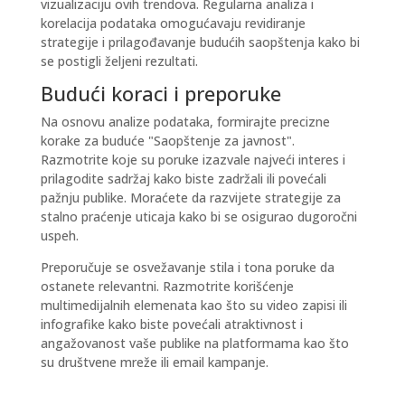
vizualizaciju ovih trendova. Regularna analiza i
korelacija podataka omogućavaju revidiranje
strategije i prilagođavanje budućih saopštenja kako bi
se postigli željeni rezultati.
Budući koraci i preporuke
Na osnovu analize podataka, formirajte precizne
korake za buduće "Saopštenje za javnost".
Razmotrite koje su poruke izazvale najveći interes i
prilagodite sadržaj
kako biste zadržali ili povećali
pažnju publike. Moraćete da razvijete strategije za
stalno praćenje uticaja kako bi se osigurao dugoročni
uspeh.
Preporučuje se
osvežavanje stila i tona poruke
da
ostanete relevantni. Razmotrite korišćenje
multimedijalnih elemenata kao što su video zapisi ili
infografike kako biste povećali atraktivnost i
angažovanost vaše publike na platformama kao što
su društvene mreže ili email kampanje.