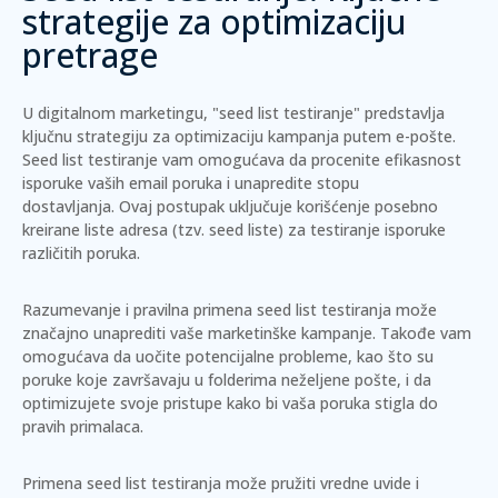
strategije za optimizaciju
pretrage
U digitalnom marketingu, "seed list testiranje" predstavlja
ključnu strategiju za optimizaciju kampanja putem e-pošte.
Seed list testiranje vam omogućava da procenite efikasnost
isporuke vaših email poruka i unapredite stopu
dostavljanja.
Ovaj postupak uključuje korišćenje posebno
kreirane liste adresa (tzv. seed liste) za testiranje isporuke
različitih poruka.
Razumevanje i pravilna primena seed list testiranja može
značajno unaprediti vaše marketinške kampanje. Takođe vam
omogućava da uočite potencijalne probleme, kao što su
poruke koje završavaju u folderima neželjene pošte, i da
optimizujete svoje pristupe kako bi vaša poruka stigla do
pravih primalaca.
Primena seed list testiranja može pružiti vredne uvide i