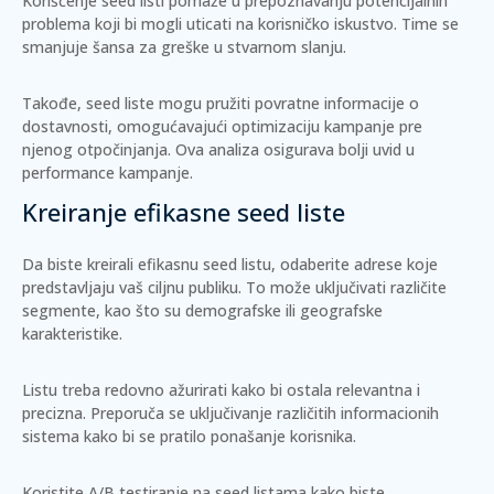
Korišćenje seed listi pomaže u prepoznavanju potencijalnih
problema koji bi mogli uticati na korisničko iskustvo. Time se
smanjuje šansa za greške u stvarnom slanju.
Takođe, seed liste mogu pružiti povratne informacije o
dostavnosti, omogućavajući optimizaciju kampanje pre
njenog otpočinjanja. Ova analiza osigurava bolji uvid u
performance kampanje.
Kreiranje efikasne seed liste
Da biste kreirali efikasnu seed listu, odaberite adrese koje
predstavljaju vaš ciljnu publiku. To može uključivati različite
segmente, kao što su demografske ili geografske
karakteristike.
Listu treba redovno ažurirati kako bi ostala relevantna i
precizna. Preporuča se uključivanje različitih informacionih
sistema kako bi se pratilo ponašanje korisnika.
Koristite
A/B testiranje
na seed listama kako biste