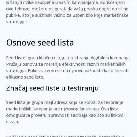
smanjiti rizike neuspeha u vašim kampanjama. Korišćenjem
ove tehnike, možete osigurati da vaša poruka dopre do ciljne
publike, što je suštinski važno za uspeh bilo koje marketinške
strategije.
Osnove seed lista
Seed liste igraju ključnu ulogu u testiranju digitalnih kampanja.
Pružaju osnovu za merenje efektivnosti raznih marketinških
strategija. Fokusiraćemo se na njihovu važnost i kako kreirati
efikasne seed liste.
Značaj seed liste u testiranju
Seed lista je grupa mejl adresa koja se koristi za testiranje
marketinških kampanja pre njihovog lansiranja. Ova lista
omogućava proveru ispravnosti sadržaja kao što su linkovi i
dizajn.