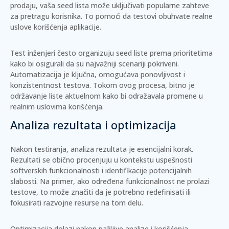
prodaju, vaša seed lista može uključivati popularne zahteve
za pretragu korisnika. To pomoći da testovi obuhvate realne
uslove korišćenja aplikacije.
Test inženjeri često organizuju seed liste prema prioritetima
kako bi osigurali da su najvažniji scenariji pokriveni.
Automatizacija je ključna
, omogućava ponovljivost i
konzistentnost testova. Tokom ovog procesa, bitno je
održavanje liste aktuelnom kako bi odražavala promene u
realnim uslovima korišćenja.
Analiza rezultata i optimizacija
Nakon testiranja, analiza rezultata je esencijalni korak.
Rezultati se obično procenjuju u kontekstu uspešnosti
softverskih funkcionalnosti i identifikacije potencijalnih
slabosti. Na primer, ako određena funkcionalnost ne prolazi
testove, to može značiti da je potrebno redefinisati ili
fokusirati razvojne resurse na tom delu.
Optimizacija dolazi nakon pažljive analize i korišćenja