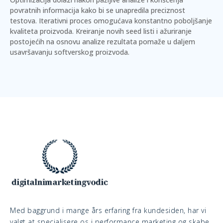
povratnih informacija kako bi se unapredila preciznost
testova.
Iterativni proces
omogućava konstantno poboljšanje
kvaliteta proizvoda. Kreiranje novih seed listi i ažuriranje
postojećih na osnovu analize rezultata pomaže u daljem
usavršavanju softverskog proizvoda.
Med baggrund i mange års erfaring fra kundesiden, har vi
valgt at specialisere os i performance marketing og skabe