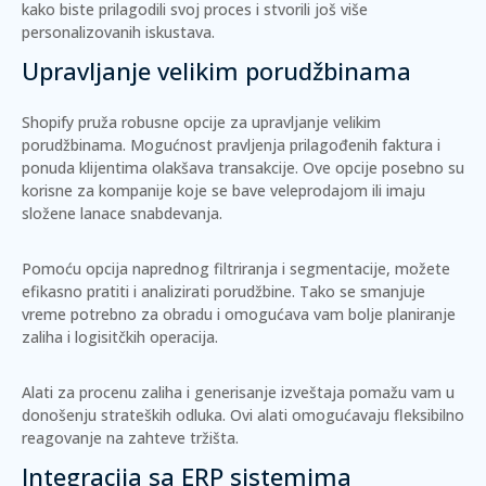
kako biste prilagodili svoj proces i stvorili još više
personalizovanih iskustava.
Upravljanje velikim porudžbinama
Shopify pruža robusne opcije za upravljanje velikim
porudžbinama. Mogućnost pravljenja
prilagođenih faktura
i
ponuda klijentima olakšava transakcije. Ove opcije posebno su
korisne za kompanije koje se bave veleprodajom ili imaju
složene lanace snabdevanja.
Pomoću opcija naprednog filtriranja i segmentacije, možete
efikasno pratiti i analizirati porudžbine. Tako se smanjuje
vreme potrebno za obradu i omogućava vam bolje planiranje
zaliha i logisitčkih operacija.
Alati za procenu zaliha i generisanje izveštaja pomažu vam u
donošenju strateških odluka. Ovi alati omogućavaju fleksibilno
reagovanje na zahteve tržišta.
Integracija sa ERP sistemima