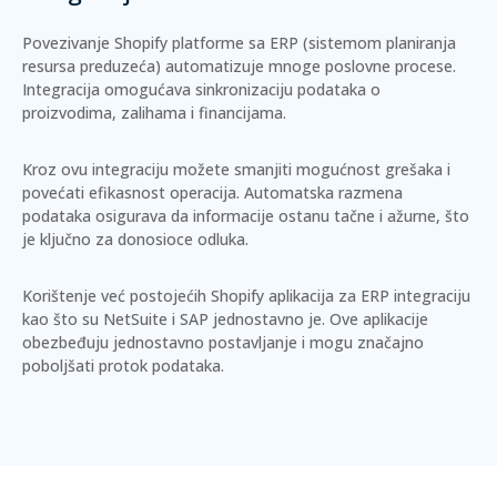
Povezivanje Shopify platforme sa ERP (sistemom planiranja
resursa preduzeća) automatizuje mnoge poslovne procese.
Integracija omogućava sinkronizaciju podataka o
proizvodima, zalihama i financijama.
Kroz ovu integraciju možete smanjiti mogućnost grešaka i
povećati efikasnost operacija.
Automatska razmena
podataka
osigurava da informacije ostanu tačne i ažurne, što
je ključno za donosioce odluka.
Korištenje već postojećih Shopify aplikacija za ERP integraciju
kao što su
NetSuite
i
SAP
jednostavno je. Ove aplikacije
obezbeđuju jednostavno postavljanje i mogu značajno
poboljšati protok podataka.