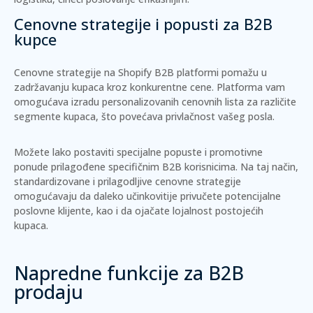
Cenovne strategije i popusti za B2B
kupce
Cenovne strategije na Shopify B2B platformi pomažu u
zadržavanju kupaca kroz konkurentne cene. Platforma vam
omogućava izradu
personalizovanih cenovnih lista
za različite
segmente kupaca, što povećava privlačnost vašeg posla.
Možete lako postaviti specijalne popuste i promotivne
ponude prilagođene specifičnim B2B korisnicima. Na taj način,
standardizovane i prilagodljive cenovne strategije
omogućavaju da daleko učinkovitije privučete potencijalne
poslovne klijente, kao i da ojačate lojalnost postojećih
kupaca.
Napredne funkcije za B2B
prodaju