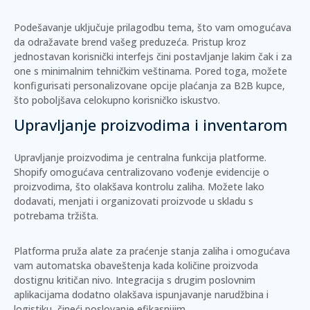
Podešavanje uključuje prilagodbu tema, što vam omogućava
da odražavate brend vašeg preduzeća. Pristup kroz
jednostavan korisnički interfejs
čini postavljanje lakim čak i za
one s minimalnim tehničkim veštinama. Pored toga, možete
konfigurisati personalizovane opcije plaćanja za B2B kupce,
što poboljšava celokupno korisničko iskustvo.
Upravljanje proizvodima i inventarom
Upravljanje proizvodima je centralna funkcija platforme.
Shopify omogućava
centralizovano vođenje evidencije
o
proizvodima, što olakšava kontrolu zaliha. Možete lako
dodavati, menjati i organizovati proizvode u skladu s
potrebama tržišta.
Platforma pruža alate za
praćenje stanja zaliha
i omogućava
vam automatska obaveštenja kada količine proizvoda
dostignu kritičan nivo. Integracija s drugim poslovnim
aplikacijama dodatno olakšava ispunjavanje narudžbina i
logistiku, čineći poslovanje efikasnijim.