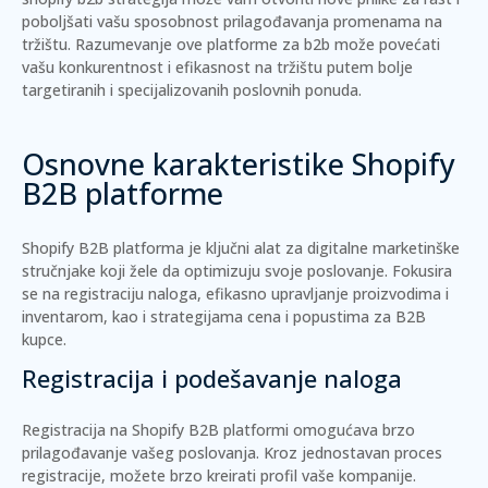
poboljšati vašu sposobnost prilagođavanja promenama na
tržištu. Razumevanje ove platforme za b2b može povećati
vašu konkurentnost i efikasnost na tržištu putem bolje
targetiranih i specijalizovanih poslovnih ponuda.
Osnovne karakteristike Shopify
B2B platforme
Shopify B2B platforma je ključni alat za digitalne marketinške
stručnjake koji žele da optimizuju svoje poslovanje. Fokusira
se na registraciju naloga, efikasno upravljanje proizvodima i
inventarom, kao i strategijama cena i popustima za B2B
kupce.
Registracija i podešavanje naloga
Registracija na Shopify B2B platformi omogućava brzo
prilagođavanje vašeg poslovanja. Kroz
jednostavan proces
registracije
, možete brzo kreirati profil vaše kompanije.