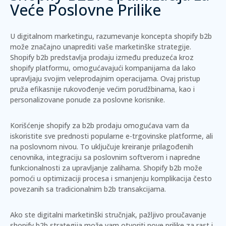
Veće Poslovne Prilike
U digitalnom marketingu, razumevanje koncepta shopify b2b
može značajno unaprediti vaše marketinške strategije.
Shopify b2b predstavlja prodaju između preduzeća kroz
shopify platformu, omogućavajući kompanijama da lako
upravljaju svojim veleprodajnim operacijama.
Ovaj pristup
pruža efikasnije rukovođenje većim porudžbinama, kao i
personalizovane ponude za poslovne korisnike.
Korišćenje shopify za b2b prodaju omogućava vam da
iskoristite sve prednosti popularne e-trgovinske platforme, ali
na poslovnom nivou. To uključuje kreiranje prilagođenih
cenovnika, integraciju sa poslovnim softverom i napredne
funkcionalnosti za upravljanje zalihama. Shopify b2b može
pomoći u optimizaciji procesa i smanjenju komplikacija često
povezanih sa tradicionalnim b2b transakcijama.
Ako ste digitalni marketinški stručnjak, pažljivo proučavanje
shopify b2b strategija može vam otvoriti nove prilike za rast i