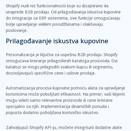
Shopify nudi niz funkcionalnosti koje su dizajnirane da
unaprede B2B prodaju. Od prilagođavanja iskustva kupovine
do integracije sa ERP sistemima, ove funkcije omogućavaju
bolje upravljanje velikim porudžbinama i olakšavaju
poslovanje.
Prilagođavanje iskustva kupovine
Personalizacija je ključna za uspešnu B2B prodaju. Shopify
omogućava kreiranje prilagođenih kataloga proizvoda. Ovi
katalozi se mogu prilagoditi svakom kupcu ili segmentu,
dozvoljavajući specifične cene i uslove prodaje.
Automatizacija procesa kupovine pomoću alata za upravljanje
korisnicima može poboljšati efikasnost. Na primer, vaši klijenti
mogu videti samo relevantne proizvode ili cene kreirane
specijalno za njih. Implementacija
dinamičkih ponuda
i
popusta
dodatno poboljšava korisničko iskustvo.
Zahvaljujući Shopify API-ju, možete integrisati dodatne alate