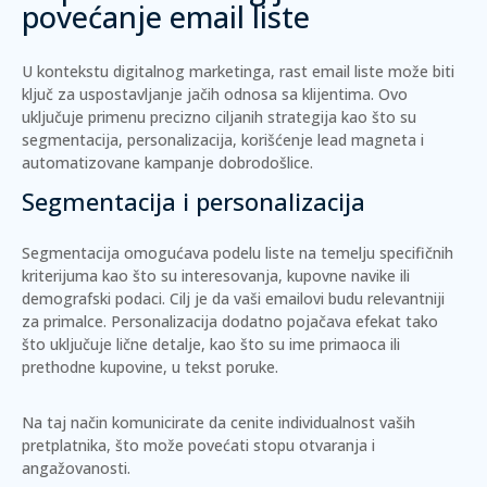
povećanje email liste
U kontekstu digitalnog marketinga, rast email liste može biti
ključ za uspostavljanje jačih odnosa sa klijentima. Ovo
uključuje primenu precizno ciljanih strategija kao što su
segmentacija, personalizacija, korišćenje lead magneta i
automatizovane kampanje dobrodošlice.
Segmentacija i personalizacija
Segmentacija omogućava podelu liste na temelju specifičnih
kriterijuma kao što su interesovanja, kupovne navike ili
demografski podaci. Cilj je da vaši emailovi budu relevantniji
za primalce.
Personalizacija
dodatno pojačava efekat tako
što uključuje lične detalje, kao što su ime primaoca ili
prethodne kupovine, u tekst poruke.
Na taj način komunicirate da cenite individualnost vaših
pretplatnika, što može povećati stopu otvaranja i
angažovanosti.