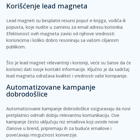
Korišćenje lead magneta
Lead magneti su besplatni resursi poput e-knjiga, vodiča ili
popusta, koje nudite u zamenu za email adresu korisnika.
Efektivnost ovih magneta zavisi od njihove vrednosti
korisnicima i koliko dobro resoniraju sa vašom ciljanom
publikom.
Što je lead magnet relevantniji i korisniji, veće su šanse da će
korisnici dati svoje kontakt informacije. Ključno je da sadržaj
lead magneta odražava kvalitet i vrednosti vaše kompanije.
Automatizovane kampanje
dobrodošlice
Automatizovane kampanje dobrodošlice osiguravaju da novi
pretplatnici odmah dobiju relevantnu komunikaciju. Ove
kampanje često uključuju niz emailova koji uvode nove
članove u brend, pripremaju ih za buduće emailove i
povećavaju mogućnost konverzije.