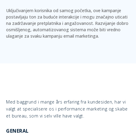
Uključivanjem korisnika od samog početka, ove kampanje
postavljaju ton za buduće interakcije i mogu značajno uticati
na zadržavanje pretplatnika i angažovanost. Razvijanje dobro
osmišljenog, automatizovanog sistema može biti vredno
ulaganje za svaku kampanju email marketinga.
Med baggrund i mange års erfaring fra kundesiden, har vi
valgt at specialisere os i performance marketing og skabe
et bureau, som vi selv ville have valgt.
GENERAL