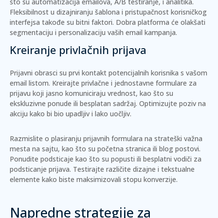
što su automatizacija emailova, A/B testiranje, i analitika.
Fleksibilnost u dizajniranju šablona i pristupačnost korisničkog
interfejsa takođe su bitni faktori. Dobra platforma će olakšati
segmentaciju i personalizaciju vaših email kampanja.
Kreiranje privlačnih prijava
Prijavni obrasci su prvi kontakt potencijalnih korisnika s vašom
email listom. Kreirajte privlačne i jednostavne formulare za
prijavu koji jasno komuniciraju vrednost, kao što su
ekskluzivne ponude ili besplatan sadržaj.
Optimizujte poziv na
akciju
kako bi bio upadljiv i lako uočljiv.
Razmislite o plasiranju prijavnih formulara na strateški važna
mesta na sajtu, kao što su početna stranica ili blog postovi.
Ponudite
podsticaje
kao što su popusti ili besplatni vodiči za
podsticanje prijava. Testirajte različite dizajne i tekstualne
elemente kako biste maksimizovali stopu konverzije.
Napredne strategije za