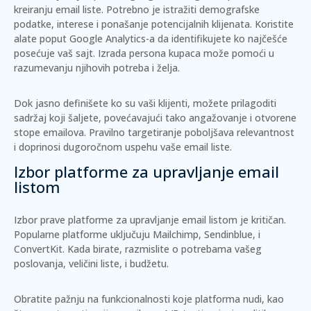
kreiranju email liste. Potrebno je istražiti demografske
podatke, interese i ponašanje potencijalnih klijenata. Koristite
alate poput
Google Analytics-a
da identifikujete ko najčešće
posećuje vaš sajt. Izrada
persona kupaca
može pomoći u
razumevanju njihovih potreba i želja.
Dok jasno definišete ko su vaši klijenti, možete prilagoditi
sadržaj koji šaljete, povećavajući tako angažovanje i otvorene
stope emailova. Pravilno targetiranje poboljšava relevantnost
i doprinosi dugoročnom uspehu vaše email liste.
Izbor platforme za upravljanje email
listom
Izbor prave platforme za upravljanje email listom je kritičan.
Popularne platforme uključuju
Mailchimp
,
Sendinblue
, i
ConvertKit
. Kada birate, razmislite o potrebama vašeg
poslovanja, veličini liste, i budžetu.
Obratite pažnju na funkcionalnosti koje platforma nudi, kao