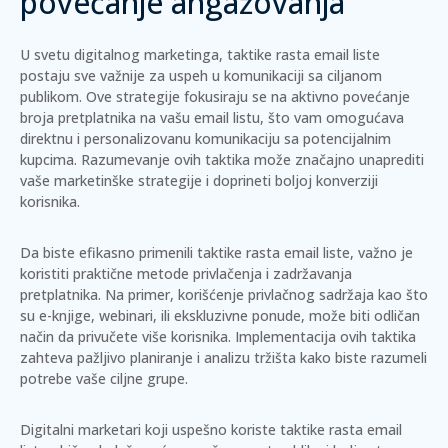
povećanje angažovanja
U svetu digitalnog marketinga, taktike rasta email liste
postaju sve važnije za uspeh u komunikaciji sa ciljanom
publikom. Ove strategije fokusiraju se na aktivno povećanje
broja pretplatnika na vašu email listu, što vam omogućava
direktnu i personalizovanu komunikaciju sa potencijalnim
kupcima.
Razumevanje ovih taktika može značajno unaprediti
vaše marketinške strategije i doprineti boljoj konverziji
korisnika.
Da biste efikasno primenili taktike rasta email liste, važno je
koristiti praktične metode privlačenja i zadržavanja
pretplatnika. Na primer, korišćenje privlačnog sadržaja kao što
su e-knjige, webinari, ili ekskluzivne ponude, može biti odličan
način da privučete više korisnika. Implementacija ovih taktika
zahteva pažljivo planiranje i analizu tržišta kako biste razumeli
potrebe vaše ciljne grupe.
Digitalni marketari koji uspešno koriste taktike rasta email