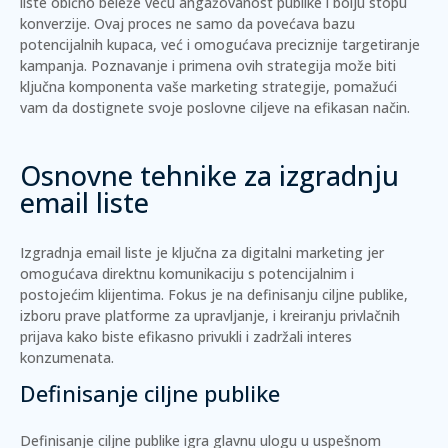
liste obično beleže veću angažovanost publike i bolju stopu
konverzije. Ovaj proces ne samo da povećava bazu
potencijalnih kupaca, već i omogućava preciznije targetiranje
kampanja. Poznavanje i primena ovih strategija može biti
ključna komponenta vaše marketing strategije, pomažući
vam da dostignete svoje poslovne ciljeve na efikasan način.
Osnovne tehnike za izgradnju
email liste
Izgradnja email liste je ključna za digitalni marketing jer
omogućava direktnu komunikaciju s potencijalnim i
postojećim klijentima. Fokus je na definisanju ciljne publike,
izboru prave platforme za upravljanje, i kreiranju privlačnih
prijava kako biste efikasno privukli i zadržali interes
konzumenata.
Definisanje ciljne publike
Definisanje ciljne publike igra glavnu ulogu u uspešnom