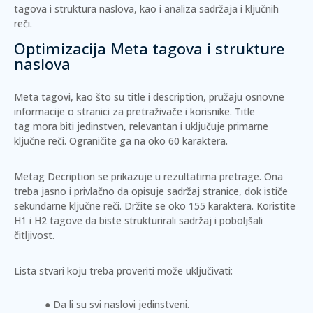
tagova i struktura naslova, kao i analiza sadržaja i ključnih
reči.
Optimizacija Meta tagova i strukture
naslova
Meta tagovi, kao što su
title
i
description
, pružaju osnovne
informacije o stranici za pretraživače i korisnike.
Title
tag
mora biti jedinstven, relevantan i uključuje primarne
ključne reči. Ograničite ga na oko 60 karaktera.
Metag Decription
se prikazuje u rezultatima pretrage. Ona
treba jasno i privlačno da opisuje sadržaj stranice, dok ističe
sekundarne ključne reči. Držite se oko 155 karaktera. Koristite
H1
i
H2
tagove da biste strukturirali sadržaj i poboljšali
čitljivost.
Lista stvari koju treba proveriti može uključivati:
Da li su svi naslovi jedinstveni.