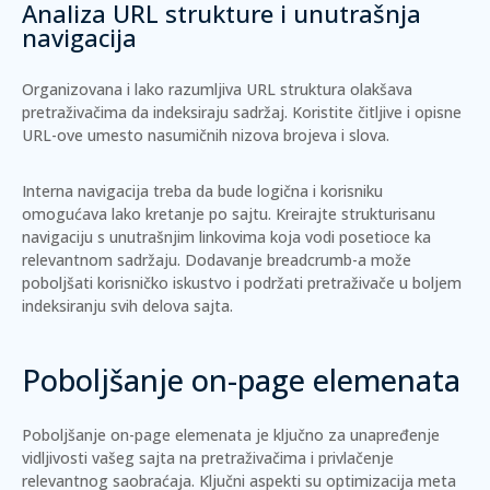
Analiza URL strukture i unutrašnja
navigacija
Organizovana i lako razumljiva URL struktura olakšava
pretraživačima da indeksiraju sadržaj. Koristite
čitljive i opisne
URL-ove
umesto nasumičnih nizova brojeva i slova.
Interna navigacija treba da bude logična i korisniku
omogućava lako kretanje po sajtu. Kreirajte
strukturisanu
navigaciju
s unutrašnjim linkovima koja vodi posetioce ka
relevantnom sadržaju. Dodavanje
breadcrumb-a
može
poboljšati korisničko iskustvo i podržati pretraživače u boljem
indeksiranju svih delova sajta.
Poboljšanje on-page elemenata
Poboljšanje on-page elemenata je ključno za unapređenje
vidljivosti vašeg sajta na pretraživačima i privlačenje
relevantnog saobraćaja. Ključni aspekti su optimizacija meta