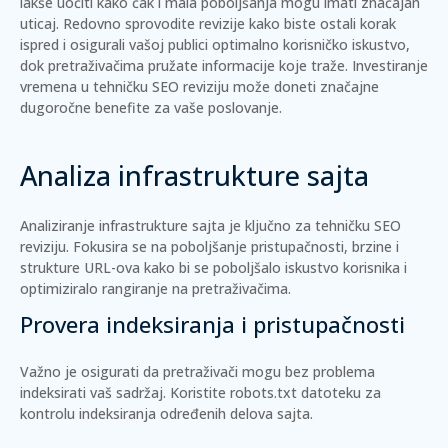
lakše uočiti kako čak i mala poboljšanja mogu imati značajan
uticaj. Redovno sprovodite revizije kako biste ostali korak
ispred i osigurali vašoj publici optimalno korisničko iskustvo,
dok pretraživačima pružate informacije koje traže. Investiranje
vremena u tehničku SEO reviziju može doneti značajne
dugoročne benefite za vaše poslovanje.
Analiza infrastrukture sajta
Analiziranje infrastrukture sajta je ključno za tehničku SEO
reviziju. Fokusira se na poboljšanje pristupačnosti, brzine i
strukture URL-ova kako bi se poboljšalo iskustvo korisnika i
optimiziralo rangiranje na pretraživačima.
Provera indeksiranja i pristupačnosti
Važno je osigurati da pretraživači mogu bez problema
indeksirati vaš sadržaj. Koristite
robots.txt
datoteku za
kontrolu indeksiranja određenih delova sajta.