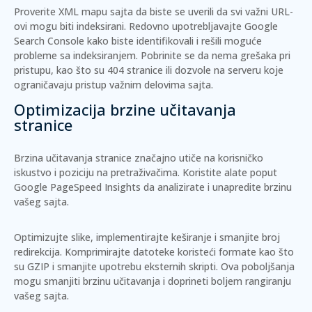
Proverite
XML mapu sajta
da biste se uverili da svi važni URL-
ovi mogu biti indeksirani. Redovno upotrebljavajte
Google
Search Console
kako biste identifikovali i rešili moguće
probleme sa indeksiranjem. Pobrinite se da nema grešaka pri
pristupu, kao što su
404 stranice
ili dozvole na serveru koje
ograničavaju pristup važnim delovima sajta.
Optimizacija brzine učitavanja
stranice
Brzina učitavanja stranice značajno utiče na korisničko
iskustvo i poziciju na pretraživačima. Koristite alate poput
Google PageSpeed Insights
da analizirate i unapredite brzinu
vašeg sajta.
Optimizujte slike, implementirajte
keširanje
i smanjite broj
redirekcija. Komprimirajte datoteke koristeći formate kao što
su
GZIP
i smanjite upotrebu eksternih skripti. Ova poboljšanja
mogu smanjiti brzinu učitavanja i doprineti boljem rangiranju
vašeg sajta.