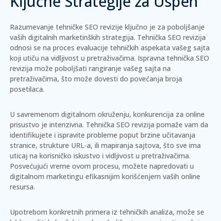
Ključne Strategije za Uspeh
Razumevanje tehničke SEO revizije ključno je za poboljšanje
vaših digitalnih marketinških strategija. Tehnička SEO revizija
odnosi se na proces evaluacije tehničkih aspekata vašeg sajta
koji utiču na vidljivost u pretraživačima.
Ispravna tehnička SEO
revizija može poboljšati rangiranje vašeg sajta na
pretraživačima, što može dovesti do povećanja broja
posetilaca.
U savremenom digitalnom okruženju, konkurencija za online
prisustvo je intenzivna. Tehnička SEO revizija pomaže vam da
identifikujete i ispravite probleme poput brzine učitavanja
stranice, strukture URL-a, ili mapiranja sajtova, što sve ima
uticaj na korisničko iskustvo i vidljivost u pretraživačima.
Posvećujući vreme ovom procesu, možete napredovati u
digitalnom marketingu efikasnijim korišćenjem vaših online
resursa.
Upotrebom konkretnih primera iz tehničkih analiza, može se