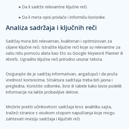
Da li sadrže relevantne ključne reči.
Da li meta opisi privlače i informišu korisnike.
Analiza sadržaja i ključnih reči
Sadržaj mora biti relevantan, kvalitetan i optimizovan za
ciljane ključne reči. Istražite ključne reči koje su relevantne za
vašu nišu pomoću alata kao što su Google Keyword Planner ili
Ahrefs.
Ugradite ključne reči prirodno
unutar teksta.
Osigurajte da je sadržaj informativan, angažujući i da pruža
vrednost korisnicima. Struktura sadržaja treba biti jasna i
pregledna. Koristite
odlomke
,
liste
ili
tabele
kako biste podelili
informacije na lakše probavljive delove.
Možete pratiti učinkovitost sadržaja kroz analitiku sajta,
tražeći stranice s visokom stopom napuštanja koje mogu
zahtevati reviziju sadržaja i ključnih reči.