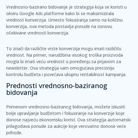
Vrednosno-bazirano bidovanje je strategija koja se koristi u
okviru Google Ads platforme kako bi se maksimizirala
vrednost konverzija. Umesto fokusiranja samo na količinu
konverzija, ova metoda postavlja ponude na osnovu
očekivane vrednosti konverzija.
To znači da različite vrste konverzija mogu imati različitu
vrednost. Na primer, narudžbina visokog troška proizvoda
mogla bi imati veću vrednost u poređenju sa prijavom za
newsletter. Ova strategija vam omogućava precizniju
kontrolu budžeta i povećava ukupnu rentabilnost kampanja.
Prednosti vrednosno-baziranog
bidovanja
Primenom vrednosno-baziranog bidovanja, možete iskusiti
bolje upravljanje budžetom i fokusiranje na konverzije koje
donose najveću ekonomsku korist. Ova strategija automatski
prilagođava ponude za aukcije koje verovatno donose veće
prihode.