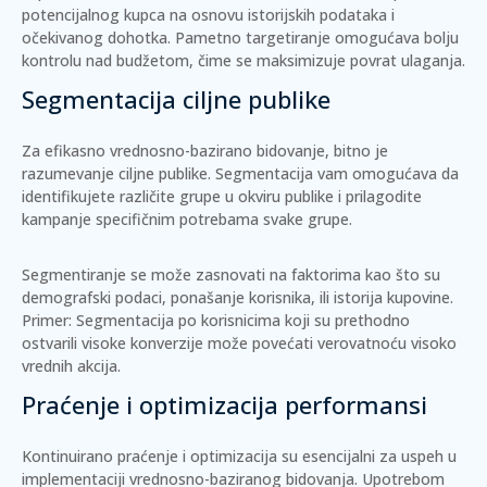
potencijalnog kupca na osnovu istorijskih podataka i
očekivanog dohotka.
Pametno targetiranje
omogućava bolju
kontrolu nad budžetom, čime se maksimizuje povrat ulaganja.
Segmentacija ciljne publike
Za efikasno vrednosno-bazirano bidovanje, bitno je
razumevanje ciljne publike. Segmentacija vam omogućava da
identifikujete različite grupe u okviru publike i prilagodite
kampanje specifičnim potrebama svake grupe.
Segmentiranje se može zasnovati na faktorima kao što su
demografski podaci, ponašanje korisnika, ili istorija kupovine.
Primer:
Segmentacija po korisnicima koji su prethodno
ostvarili visoke konverzije može povećati verovatnoću visoko
vrednih akcija.
Praćenje i optimizacija performansi
Kontinuirano praćenje i optimizacija su esencijalni za uspeh u
implementaciji vrednosno-baziranog bidovanja. Upotrebom