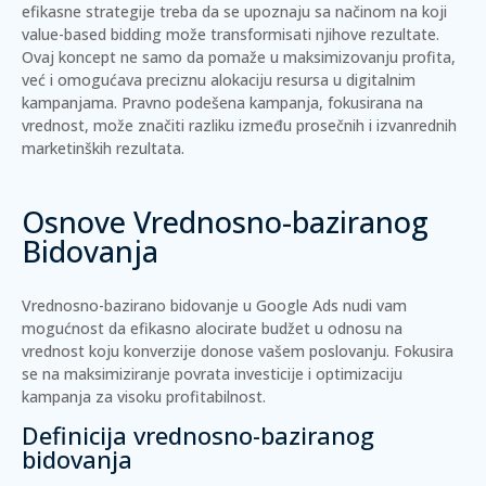
efikasne strategije treba da se upoznaju sa načinom na koji
value-based bidding može transformisati njihove rezultate.
Ovaj koncept ne samo da pomaže u maksimizovanju profita,
već i omogućava preciznu alokaciju resursa u digitalnim
kampanjama. Pravno podešena kampanja, fokusirana na
vrednost, može značiti razliku između prosečnih i izvanrednih
marketinških rezultata.
Osnove Vrednosno-baziranog
Bidovanja
Vrednosno-bazirano bidovanje u Google Ads nudi vam
mogućnost da efikasno alocirate budžet u odnosu na
vrednost koju konverzije donose vašem poslovanju. Fokusira
se na maksimiziranje povrata investicije i optimizaciju
kampanja za visoku profitabilnost.
Definicija vrednosno-baziranog
bidovanja