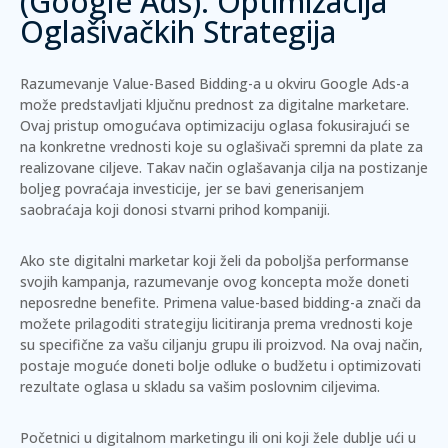
(Google Ads): Optimizacija
Oglašivačkih Strategija
Razumevanje Value-Based Bidding-a u okviru Google Ads-a
može predstavljati ključnu prednost za digitalne marketare.
Ovaj pristup omogućava optimizaciju oglasa fokusirajući se
na konkretne vrednosti koje su oglašivači spremni da plate za
realizovane ciljeve.
Takav način oglašavanja cilja na postizanje
boljeg povraćaja investicije, jer se bavi generisanjem
saobraćaja koji donosi stvarni prihod kompaniji.
Ako ste digitalni marketar koji želi da poboljša performanse
svojih kampanja, razumevanje ovog koncepta može doneti
neposredne benefite. Primena value-based bidding-a znači da
možete prilagoditi strategiju licitiranja prema vrednosti koje
su specifične za vašu ciljanju grupu ili proizvod. Na ovaj način,
postaje moguće doneti bolje odluke o budžetu i optimizovati
rezultate oglasa u skladu sa vašim poslovnim ciljevima.
Početnici u digitalnom marketingu ili oni koji žele dublje ući u