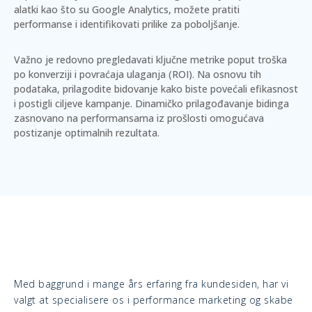
alatki kao što su Google Analytics, možete pratiti
performanse i identifikovati prilike za poboljšanje.
Važno je redovno pregledavati ključne metrike poput
troška
po konverziji
i
povraćaja ulaganja
(ROI). Na osnovu tih
podataka, prilagodite bidovanje kako biste povećali efikasnost
i postigli ciljeve kampanje. Dinamičko prilagođavanje bidinga
zasnovano na performansama iz prošlosti omogućava
postizanje optimalnih rezultata.
Med baggrund i mange års erfaring fra kundesiden, har vi
valgt at specialisere os i performance marketing og skabe