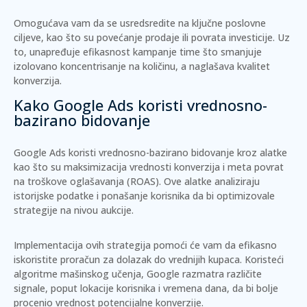
Omogućava vam da se usredsredite na ključne poslovne
ciljeve, kao što su povećanje prodaje ili povrata investicije. Uz
to, unapređuje efikasnost kampanje time što smanjuje
izolovano koncentrisanje na količinu, a naglašava kvalitet
konverzija.
Kako Google Ads koristi vrednosno-
bazirano bidovanje
Google Ads koristi vrednosno-bazirano bidovanje kroz alatke
kao što su
maksimizacija vrednosti konverzija
i
meta povrat
na troškove oglašavanja
(ROAS). Ove alatke analiziraju
istorijske podatke i ponašanje korisnika da bi optimizovale
strategije na nivou aukcije.
Implementacija ovih strategija pomoći će vam da efikasno
iskoristite proračun za dolazak do vrednijih kupaca. Koristeći
algoritme mašinskog učenja, Google razmatra različite
signale, poput lokacije korisnika i vremena dana, da bi bolje
procenio vrednost potencijalne konverzije.