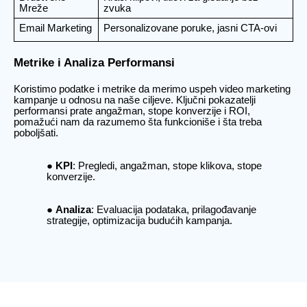
Mreže
zvuka
Email Marketing
Personalizovane poruke, jasni CTA-ovi
Metrike i Analiza Performansi
Koristimo podatke i metrike da merimo uspeh video marketing
kampanje u odnosu na naše ciljeve. Ključni pokazatelji
performansi prate angažman, stope konverzije i ROI,
pomažući nam da razumemo šta funkcioniše i šta treba
poboljšati.
KPI
: Pregledi, angažman, stope klikova, stope
konverzije.
Analiza
: Evaluacija podataka, prilagođavanje
strategije, optimizacija budućih kampanja.