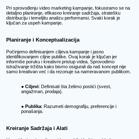
Pri sprovođenju video marketing kampanje, fokusiramo se na
detaljno planiranje, efikasno kreiranje sadržaja, stratešku
distribuciju i temeljitu analizu performansi. Svaki korak je
ključan za uspeh kampanje.
Planiranje i Konceptualizacija
Počinjemo definisanjem ciljeva kampanje i jasno
identifikovanjem ciljne publike. Ovaj korak je ključan jer
informiše poruku i kreativni pristup videa. Sprovodimo
istraživanje tržišta kako bismo osigurali da naš koncept nije
samo kreativan već i da rezonuje sa nameravanom publikom.
Ciljevi
: Definisati šta želimo postići (svest,
angažman, prodaja).
Publika
: Razumeti demografiju, preferencije i
ponašanja.
Kreiranje Sadržaja i Alati