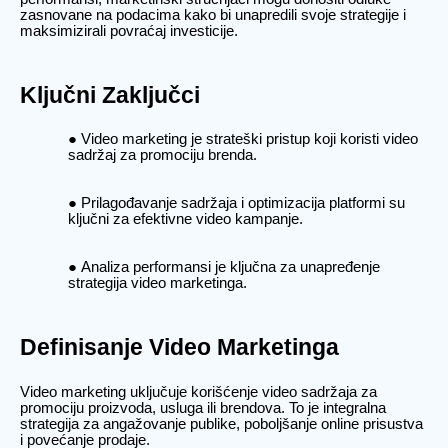
zasnovane na podacima kako bi unapredili svoje strategije i
maksimizirali povraćaj investicije.
Ključni Zaključci
Video marketing je strateški pristup koji koristi video
sadržaj za promociju brenda.
Prilagođavanje sadržaja i optimizacija platformi su
ključni za efektivne video kampanje.
Analiza performansi je ključna za unapređenje
strategija video marketinga.
Definisanje Video Marketinga
Video marketing uključuje korišćenje video sadržaja za
promociju proizvoda, usluga ili brendova. To je integralna
strategija za angažovanje publike, poboljšanje online prisustva
i povećanje prodaje.