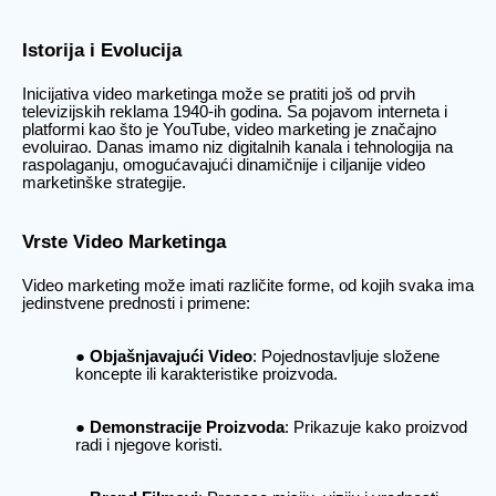
Istorija i Evolucija
Inicijativa video marketinga može se pratiti još od prvih
televizijskih reklama 1940-ih godina. Sa pojavom interneta i
platformi kao što je YouTube, video marketing je značajno
evoluirao. Danas imamo niz digitalnih kanala i tehnologija na
raspolaganju, omogućavajući dinamičnije i ciljanije video
marketinške strategije.
Vrste Video Marketinga
Video marketing može imati različite forme, od kojih svaka ima
jedinstvene prednosti i primene:
Objašnjavajući Video
: Pojednostavljuje složene
koncepte ili karakteristike proizvoda.
Demonstracije Proizvoda
: Prikazuje kako proizvod
radi i njegove koristi.