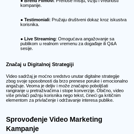
Brend Filmovi
: Prenose misiju, viziju i vrednosti
kompanije.
Testimoniali
: Pružaju društveni dokaz kroz iskustva
korisnika.
Live Streaming
: Omogućava angažovanje sa
publikom u realnom vremenu za događaje ili Q&A
sesije.
Značaj u Digitalnoj Strategiji
Video sadržaj je moćno sredstvo unutar digitalne strategije
zbog svoje sposobnosti da brzo prenese poruke i emocionalno
angažuje. Veoma je deljiv i može značajno poboljšati
rangiranje u pretraživačima i stope konverzije. Obično, video
više privlači pažnju korisnika nego tekst, čineći ga kritičnim
elementom za privlačenje i održavanje interesa publike.
Sprovođenje Video Marketing
Kampanje