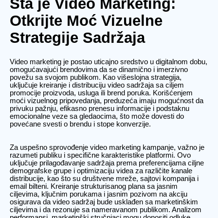
Šta je Video Marketing:
Otkrijte Moć Vizuelne
Strategije Sadržaja
Video marketing je postao uticajno sredstvo u digitalnom dobu,
omogućavajući brendovima da se dinamično i imerzivno
povežu sa svojom publikom. Kao višeslojna strategija,
uključuje kreiranje i distribuciju video sadržaja sa ciljem
promocije proizvoda, usluga ili brend poruka. Korišćenjem
moći vizuelnog pripovedanja, preduzeća imaju mogućnost da
privuku pažnju, efikasno prenesu informacije i podstaknu
emocionalne veze sa gledaocima, što može dovesti do
povećane svesti o brendu i stope konverzije.
Za uspešno sprovođenje video marketing kampanje, važno je
razumeti publiku i specifične karakteristike platformi. Ovo
uključuje prilagođavanje sadržaja prema preferencijama ciljne
demografske grupe i optimizaciju videa za različite kanale
distribucije, kao što su društvene mreže, sajtovi kompanija i
email bilteni. Kreiranje strukturisanog plana sa jasnim
ciljevima, ključnim porukama i jasnim pozivom na akciju
osigurava da video sadržaj bude usklađen sa marketinškim
ciljevima i da rezonuje sa nameravanom publikom. Analizom
performansi, marketinški stručnjaci mogu donositi odluke