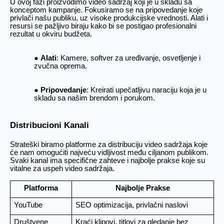
U ovoj fazi proizvodimo video sadržaj koji je u skladu sa
konceptom kampanje. Fokusiramo se na pripovedanje koje
privlači našu publiku, uz visoke produkcijske vrednosti. Alati i
resursi se pažljivo biraju kako bi se postigao profesionalni
rezultat u okviru budžeta.
Alati
: Kamere, softver za uređivanje, osvetljenje i
zvučna oprema.
Pripovedanje
: Kreirati upečatljivu naraciju koja je u
skladu sa našim brendom i porukom.
Distribucioni Kanali
Strateški biramo platforme za distribuciju video sadržaja koje
će nam omogućiti najveću vidljivost među ciljanom publikom.
Svaki kanal ima specifične zahteve i najbolje prakse koje su
vitalne za uspeh video sadržaja.
Platforma
Najbolje Prakse
YouTube
SEO optimizacija, privlačni naslovi
Društvene
Kraći klipovi, titlovi za gledanje bez